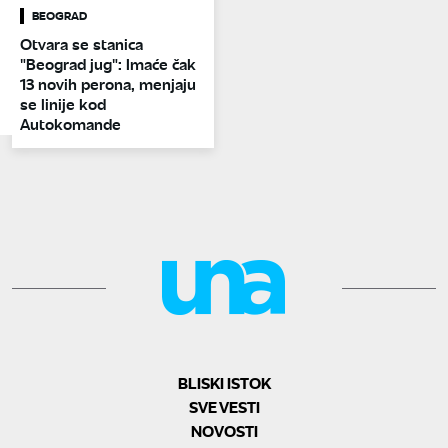
BEOGRAD
Otvara se stanica
"Beograd jug": Imaće čak
13 novih perona, menjaju
se linije kod
Autokomande
BLISKI ISTOK
SVE VESTI
NOVOSTI