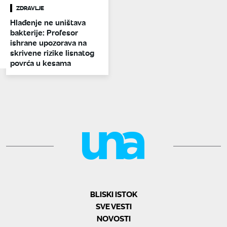
ZDRAVLJE
Hlađenje ne uništava
bakterije: Profesor
ishrane upozorava na
skrivene rizike lisnatog
povrća u kesama
BLISKI ISTOK
SVE VESTI
NOVOSTI