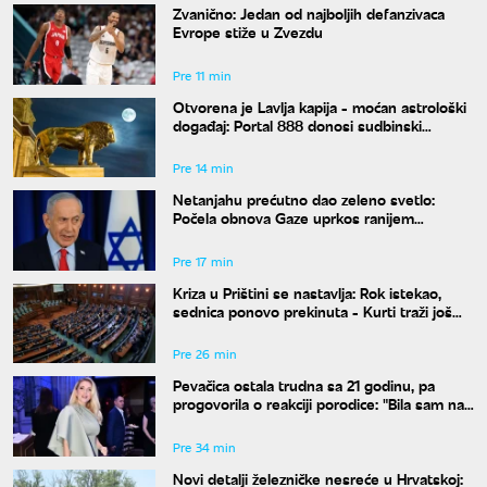
Zvanično: Jedan od najboljih defanzivaca
Evrope stiže u Zvezdu
Pre 11 min
Otvorena je Lavlja kapija - moćan astrološki
događaj: Portal 888 donosi sudbinski
preokret
Pre 14 min
Netanjahu prećutno dao zeleno svetlo:
Počela obnova Gaze uprkos ranijem
obećanju
Pre 17 min
Kriza u Prištini se nastavlja: Rok istekao,
sednica ponovo prekinuta - Kurti traži još
vremena
Pre 26 min
Pevačica ostala trudna sa 21 godinu, pa
progovorila o reakciji porodice: "Bila sam na
studijama"
Pre 34 min
Novi detalji železničke nesreće u Hrvatskoj: