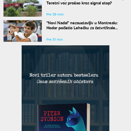
Teretni voz prošao kroz signal stop?
Pre 39 min
"Novi Nadal" nezaustavljiv u Montrealu:
Hodar počistio Lehečku za četvrtfinale
mastersa
Pre 51 min