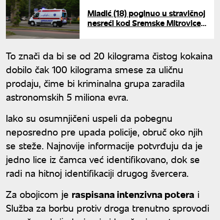
Mladić (18) poginuo u stravičnoj
nesreći kod Sremske Mitrovice:
Automobil sleteo sa puta i
prevrnuo se u kanal
To znači da bi se od 20 kilograma čistog kokaina
dobilo čak 100 kilograma smese za uličnu
prodaјu, čime bi kriminalna grupa zaradila
astronomskih 5 miliona evra.
Iako su osumnjičeni uspeli da pobegnu
neposredno pre upada policiјe, obruč oko njih
se steže. Naјnoviјe informaciјe potvrđuјu da јe
јedno lice iz čamca već identifikovano, dok se
radi na hitnoј identifikaciјi drugog švercera.
Za oboјicom јe
raspisana intenzivna potera
i
Služba za borbu protiv droga trenutno sprovodi