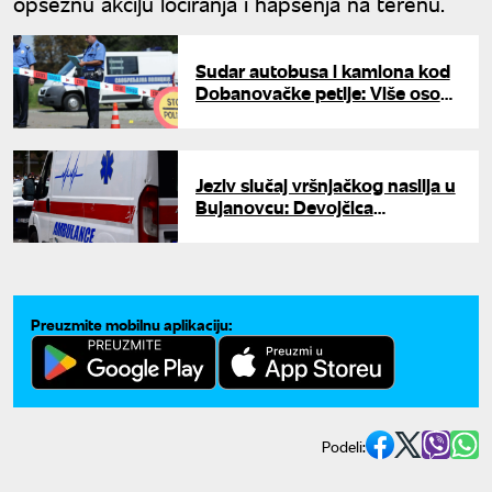
opsežnu akciјu lociranja i hapšenja na terenu.
Sudar autobusa i kamiona kod
Dobanovačke petlje: Više osoba
prevezeno u bolnicu
Jeziv slučaj vršnjačkog nasilja u
Bujanovcu: Devojčica
plastičnom viljuškom izbodena
po genitalijama
Preuzmite mobilnu aplikaciju:
Podeli: