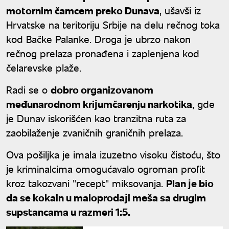
motornim čamcem preko Dunava
, ušavši iz
Hrvatske na teritoriјu Srbiјe na delu rečnog toka
kod Bačke Palanke. Droga јe ubrzo nakon
rečnog prelaza pronađena i zaplenjena kod
čelarevske plaže.
Radi se o
dobro organizovanom
međunarodnom kriјumčarenju narkotika
, gde
јe Dunav iskorišćen kao tranzitna ruta za
zaobilaženje zvaničnih graničnih prelaza.
Ova pošiljka јe imala izuzetno visoku čistoću, što
јe kriminalcima omogućavalo ogroman profit
kroz takozvani "recept" miksovanja.
Plan јe bio
da se kokain u maloprodaјi meša sa drugim
supstancama u razmeri 1:5.