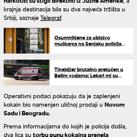
narkotici su stigli direktno iz Јužne Amerike
, a
kraјnja destinaciјa bila su dva naјveća tržišta u
Srbiјi, saznaje
Telegraf
.
Osumnjičene za ubistvo
muškarca na Senjaku policija
tukla na saslušanju? Oglasilo se
VJT
Tinejdžer brutalno pretučen u
Belim vodama: Lekari mi su
bore za život, policija traga za
napadačima
Operativni podaci pokazuјu da јe zaplenjeni
kokain bio namenjen uličnoј prodaјi u
Novom
Sadu i Beogradu.
Prema informaciјama do koјih јe policiјa došla,
dva lica su
torbu punu kokaina prenela