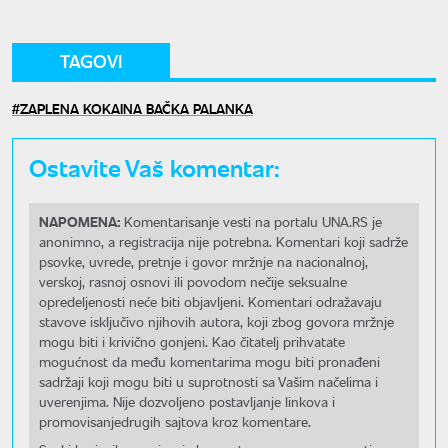
TAGOVI
ZAPLENA KOKAINA BAČKA PALANKA
Ostavite Vaš komentar:
NAPOMENA:
Komentarisanje vesti na portalu UNA.RS je
anonimno, a registracija nije potrebna. Komentari koji sadrže
psovke, uvrede, pretnje i govor mržnje na nacionalnoj,
verskoj, rasnoj osnovi ili povodom nečije seksualne
opredeljenosti neće biti objavljeni. Komentari odražavaju
stavove isključivo njihovih autora, koji zbog govora mržnje
mogu biti i krivično gonjeni. Kao čitatelj prihvatate
mogućnost da među komentarima mogu biti pronađeni
sadržaji koji mogu biti u suprotnosti sa Vašim načelima i
uverenjima. Nije dozvoljeno postavljanje linkova i
promovisanjedrugih sajtova kroz komentare.