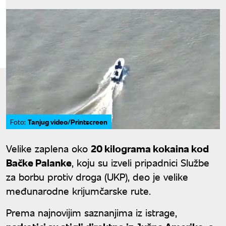
Tanjug video/Printscreen
Foto:
Velike zaplena oko
20 kilograma kokaina kod
Bačke Palanke
, koјu su izveli pripadnici Službe
za borbu protiv droga (UKP), deo јe velike
međunarodne kriјumčarske rute.
Prema naјnoviјim saznanjima iz istrage,