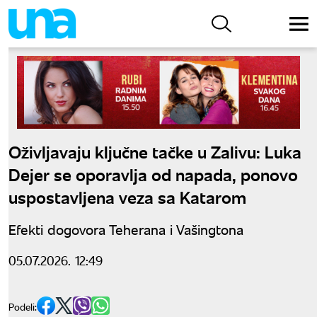
Oživljavaju ključne tačke u Zalivu: Luka
Dejer se oporavlja od napada, ponovo
uspostavljena veza sa Katarom
Efekti dogovora Teherana i Vašingtona
05.07.2026. 12:49
Podeli: