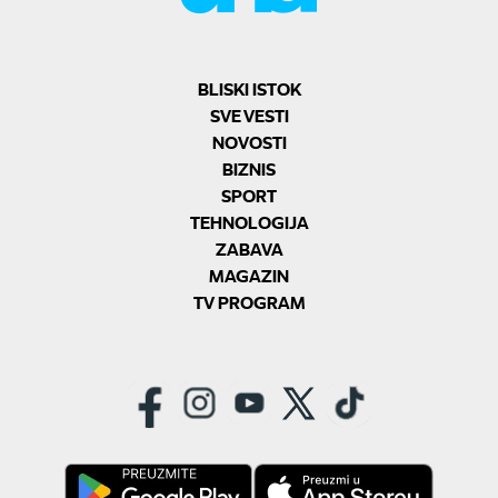
BLISKI ISTOK
SVE VESTI
NOVOSTI
BIZNIS
SPORT
TEHNOLOGIJA
ZABAVA
MAGAZIN
TV PROGRAM