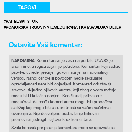
TAGOVI
RAT BLISKI ISTOK
POMORSKA TRGOVINA IZMEĐU IRANA I KATARA
LUKA DEJER
Ostavite Vaš komentar:
NAPOMENA:
Komentarisanje vesti na portalu UNA.RS je
anonimno, a registracija nije potrebna. Komentari koji sadrže
psovke, uvrede, pretnje i govor mržnje na nacionalnoj,
verskoj, rasnoj osnovi ili povodom nečije seksualne
opredeljenosti neće biti objavljeni. Komentari odražavaju
stavove isključivo njihovih autora, koji zbog govora mržnje
mogu biti i krivično gonjeni. Kao čitatelj prihvatate
mogućnost da među komentarima mogu biti pronađeni
sadržaji koji mogu biti u suprotnosti sa Vašim načelima i
uverenjima. Nije dozvoljeno postavljanje linkova i
promovisanjedrugih sajtova kroz komentare.
Svaki korisnik pre pisanja komentara mora se upoznati sa