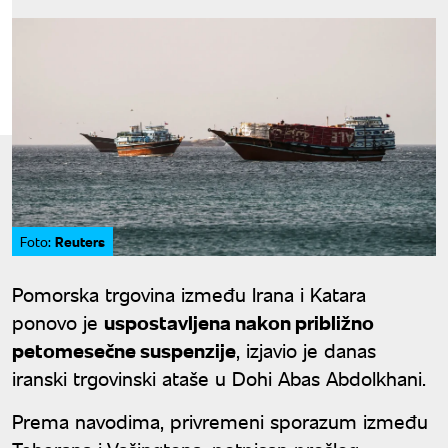
Reuters
Foto:
Pomorska trgovina između Irana i Katara
ponovo je
uspostavljena nakon približno
petomesečne suspenzije
, izjavio je danas
iranski trgovinski ataše u Dohi Abas Abdolkhani.
Prema navodima, privremeni sporazum između