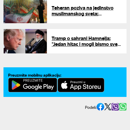
Teheran poziva na jedinstvo
muslimanskog sveta:
"Suprotstavimo se američkom
ugnjetavanju"
Tramp o sahrani Hamneija:
"Jedan hitac i mogli bismo sve
da ih eliminišemo, ali nećemo"
Preuzmite mobilnu aplikaciju:
Podeli: