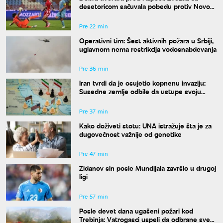
desetoricom sačuvala pobedu protiv Novog
Pazara
Pre 22 min
Operativni tim: Šest aktivnih požara u Srbiji,
uglavnom nema restrikcija vodosnabdevanja
Pre 36 min
Iran tvrdi da je osujetio kopnenu invaziju:
Susedne zemlje odbile da ustupe svoju
teritoriju
Pre 37 min
Kako doživeti stotu: UNA istražuje šta je za
dugovečnost važnije od genetike
Pre 47 min
Zidanov sin posle Mundijala završio u drugoj
ligi
Pre 57 min
Posle devet dana ugašeni požari kod
Trebinja: Vatrogasci uspeli da odbrane sve