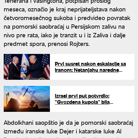
Teherana i Vašingtona, potpisan prošlog
meseca, označio je kraj neprijateljstava nakon
četvoromesečnog sukoba i predvideo povratak
na pomorski saobraćaj u Persijskom zalivu na
nivo pre rata, iako je tranzit u i iz Zaliva i dalje
predmet spora, prenosi Rojters.
Prvi susret nakon eskalacije sa
Iranom: Netanjahu naredne
nedelje kod Trampa u
Vašingtonu
Izrael prvi put potvrdio:
"Gvozdena kupola" bila
raspoređena u UAE tokom rata
s Iranom
Abdolkhani saopštio je da je pomorski saobraćaj
između iranske luke Dejer i katarske luke Al