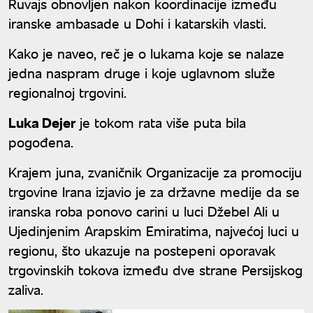
Ruvajs obnovljen nakon koordinacije između
iranske ambasade u Dohi i katarskih vlasti.
Kako je naveo, reč je o lukama koje se nalaze
jedna naspram druge i koje uglavnom služe
regionalnoj trgovini.
Luka Dejer
je tokom rata više puta bila
pogođena.
Krajem juna, zvaničnik Organizacije za promociju
trgovine Irana izjavio je za državne medije da se
iranska roba ponovo carini u luci Džebel Ali u
Ujedinjenim Arapskim Emiratima, najvećoj luci u
regionu, što ukazuje na postepeni oporavak
trgovinskih tokova između dve strane Persijskog
zaliva.