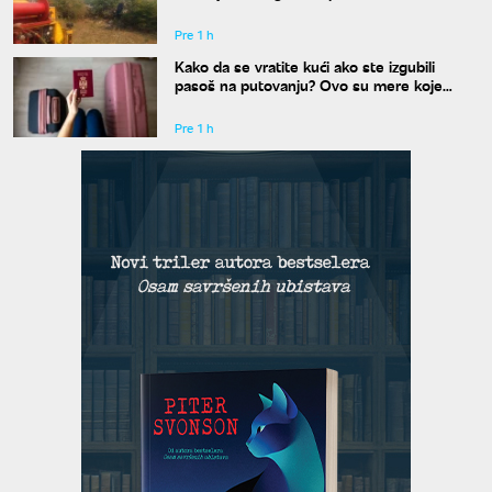
kuće
Pre 1 h
Kako da se vratite kući ako ste izgubili
pasoš na putovanju? Ovo su mere koje
treba odmah da preduzmete
Pre 1 h