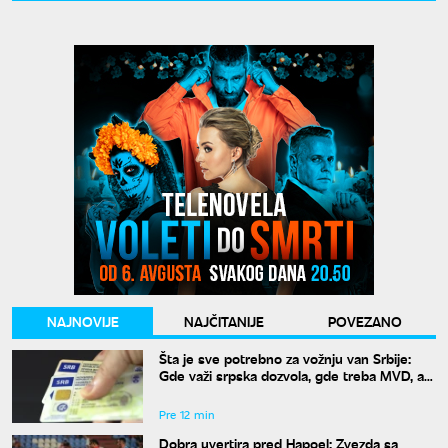
NAJNOVIJE
NAJČITANIJE
POVEZANO
Šta je sve potrebno za vožnju van Srbije:
Gde važi srpska dozvola, gde treba MVD, a
gde zelena karta
Pre 12 min
Dobra uvertira pred Hapoel: Zvezda sa