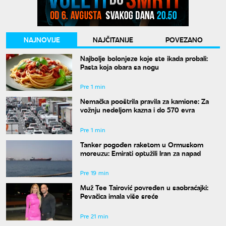
NAJNOVIJE
NAJČITANIJE
POVEZANO
Najbolje bolonjeze koje ste ikada probali:
Pasta koja obara sa nogu
Pre 1 min
Nemačka pooštrila pravila za kamione: Za
vožnju nedeljom kazna i do 570 evra
Pre 1 min
Tanker pogođen raketom u Ormuskom
moreuzu: Emirati optužili Iran za napad
Pre 19 min
Muž Tee Tairović povređen u saobraćajki:
Pevačica imala više sreće
Pre 21 min