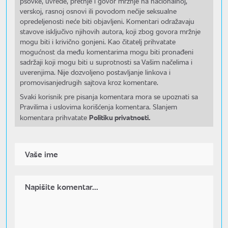
psovke, uvrede, pretnje i govor mržnje na nacionalnoj,
verskoj, rasnoj osnovi ili povodom nečije seksualne
opredeljenosti neće biti objavljeni. Komentari odražavaju
stavove isključivo njihovih autora, koji zbog govora mržnje
mogu biti i krivično gonjeni. Kao čitatelj prihvatate
mogućnost da među komentarima mogu biti pronađeni
sadržaji koji mogu biti u suprotnosti sa Vašim načelima i
uverenjima. Nije dozvoljeno postavljanje linkova i
promovisanjedrugih sajtova kroz komentare.
Svaki korisnik pre pisanja komentara mora se upoznati sa
Pravilima i uslovima korišćenja komentara. Slanjem
Politiku privatnosti.
komentara prihvatate