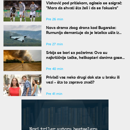
Vlahović pod pritiskom, oglasio se saigrač:
"Mora da shvati šta želi i da se fokusira"
Pre 26 min
Nova drama zbog drona kod Bugarske:
Rumunija demantuje da je letelica ušla iz
njenog vazdušnog prostora
Pre 27 min
Srbija se bori sa požarima: Ovo su
najkritičnije tačke, helikopteri danima gase
vatru
Pre 40 min
Privlači vas neko drugi dok ste u braku ili
vezi - šta to zapravo znači?
Pre 41 min