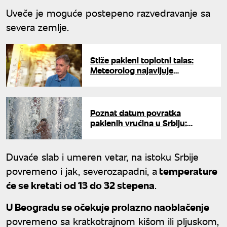
Uveče je moguće postepeno razvedravanje sa
severa zemlje.
Stiže pakleni toplotni talas:
Meteorolog najavljuje
temperature do 45 stepeni, ovi
dani u julu biće ključni
Poznat datum povratka
paklenih vrućina u Srbiju:
Spremite se za novi toplotni
talas
Duvaće slab i umeren vetar, na istoku Srbije
povremeno i jak, severozapadni, a
temperature
će se kretati od 13 do 32 stepena
.
U Beogradu se očekuje prolazno naoblačenje
povremeno sa kratkotrajnom kišom ili pljuskom,