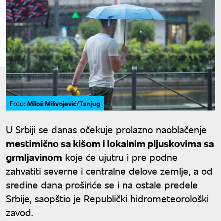
Miloš Milivojević/Tanjug
Foto:
U Srbiji se danas očekuje prolazno naoblačenje
mestimično sa kišom i lokalnim pljuskovima sa
grmljavinom
koje će ujutru i pre podne
zahvatiti severne i centralne delove zemlje, a od
sredine dana proširiće se i na ostale predele
Srbije, saopštio je Republički hidrometeorološki
zavod.