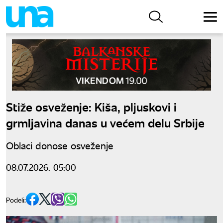
Stiže osveženje: Kiša, pljuskovi i
grmljavina danas u većem delu Srbije
Oblaci donose osveženje
08.07.2026. 05:00
Podeli: