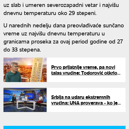
uz slab i umeren severozapadni vetar i najvišu
dnevnu temperaturu oko 29 stepeni.
U narednih nedelju dana preovlađivaće sunčano
vreme uz najvišu dnevnu temperaturu u
granicama proseka za ovaj period godine od 27
do 33 stepena.
Prvo prijatnije vreme, pa novi
talas vrućine: Todorović otkrio
šta nas čeka posle 10. jula
Srbija na udaru ekstremnih
vrućina: UNA proverava - ko je
najugroženiji i kako se zaštititi?