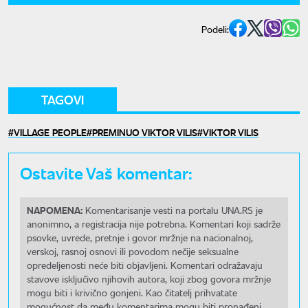
Podeli:
TAGOVI
VILLAGE PEOPLE
PREMINUO VIKTOR VILIS
VIKTOR VILIS
Ostavite Vaš komentar:
NAPOMENA:
Komentarisanje vesti na portalu UNA.RS je
anonimno, a registracija nije potrebna. Komentari koji sadrže
psovke, uvrede, pretnje i govor mržnje na nacionalnoj,
verskoj, rasnoj osnovi ili povodom nečije seksualne
opredeljenosti neće biti objavljeni. Komentari odražavaju
stavove isključivo njihovih autora, koji zbog govora mržnje
mogu biti i krivično gonjeni. Kao čitatelj prihvatate
mogućnost da među komentarima mogu biti pronađeni