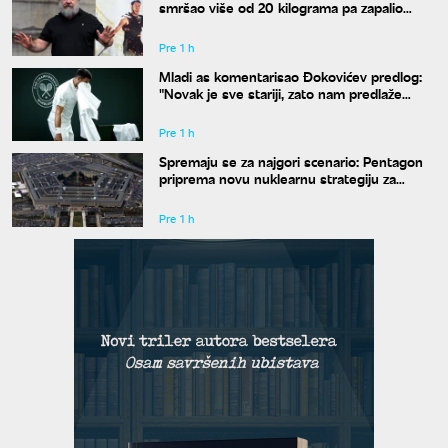
smršao više od 20 kilograma pa zapalio
društvene mreže novim izgledom
Pre 1 h
Mladi as komentarisao Đokovićev predlog:
"Novak je sve stariji, zato nam predlaže
kraće mečeve"
Pre 1 h
Spremaju se za najgori scenario: Pentagon
priprema novu nuklearnu strategiju za
eventualni sukob sa Rusijom i Kinom
Pre 1 h