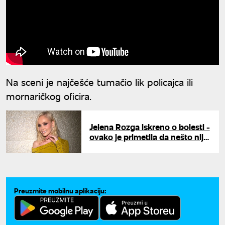
Na sceni je najčešće tumačio lik policajca ili
mornaričkog oficira.
Jelena Rozga iskreno o bolesti -
ovako je primetila da nešto nije
u redu: "Na bini osetim slabost"
Preuzmite mobilnu aplikaciju: