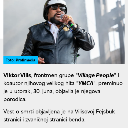
Profimedia
Foto:
Viktor Vilis
, frontmen grupe "
Village People
" i
koautor njihovog velikog hita "
YMCA
", preminuo
je u utorak, 30. juna, objavila je njegova
porodica.
Vest o smrti objavljena je na Vilisovoj Fejsbuk
stranici i zvaničnoj stranici benda.