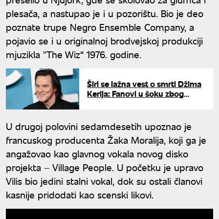
plesača, a nastupao je i u pozorištu. Bio je deo
poznate trupe Negro Ensemble Company, a
pojavio se i u originalnoj brodvejskoj produkciji
mjuzikla "The Wiz“ 1976. godine.
Širi se lažna vest o smrti Džima
Kerija: Fanovi u šoku zbog
sporne objave
U drugoj polovini sedamdesetih upoznao je
francuskog producenta Žaka Moralija, koji ga je
angažovao kao glavnog vokala novog disko
projekta – Village People. U početku je upravo
Vilis bio jedini stalni vokal, dok su ostali članovi
kasnije pridodati kao scenski likovi.