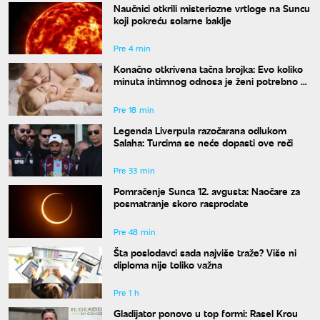
Naučnici otkrili misteriozne vrtloge na Suncu
koji pokreću solarne baklje
Pre 4 min
Konačno otkrivena tačna brojka: Evo koliko
minuta intimnog odnosa je ženi potrebno da
bi bila potpuno zadovoljna
Pre 18 min
Legenda Liverpula razočarana odlukom
Salaha: Turcima se neće dopasti ove reči
Pre 33 min
Pomračenje Sunca 12. avgusta: Naočare za
posmatranje skoro rasprodate
Pre 48 min
Šta poslodavci sada najviše traže? Više ni
diploma nije toliko važna
Pre 1 h
Gladijator ponovo u top formi: Rasel Krou