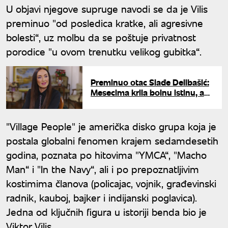
U objavi njegove supruge navodi se da je Vilis
preminuo "od posledica kratke, ali agresivne
bolesti“, uz molbu da se poštuje privatnost
porodice "u ovom trenutku velikog gubitka“.
Preminuo otac Slađe Delibašić:
Mesecima krila bolnu istinu, a
sad smogla snage da javno
progovori o svemu
"Village People" je američka disko grupa koja je
postala globalni fenomen krajem sedamdesetih
godina, poznata po hitovima "YMCA“, "Macho
Man“ i "In the Navy“, ali i po prepoznatljivim
kostimima članova (policajac, vojnik, građevinski
radnik, kauboj, bajker i indijanski poglavica).
Jedna od ključnih figura u istoriji benda bio je
Viktor Vilis.