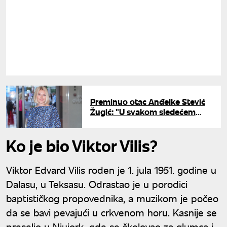
Preminuo otac Anđelke Stević
Žugić: "U svakom sledećem
životu biram tebe"
Ko je bio Viktor Vilis?
Viktor Edvard Vilis rođen je 1. jula 1951. godine u
Dalasu, u Teksasu. Odrastao je u porodici
baptističkog propovednika, a muzikom je počeo
da se bavi pevajući u crkvenom horu. Kasnije se
preselio u Njujork, gde se školovao za glumca i