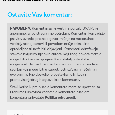
Ostavite Vaš komentar:
NAPOMENA:
Komentarisanje vesti na portalu UNA.RS je
anonimno, a registracija nije potrebna. Komentari koji sadrže
psovke, uvrede, pretnje i govor mržnje na nacionalnoj,
verskoj, rasnoj osnovi ili povodom nečije seksualne
opredeljenosti neće biti objavljeni. Komentari odražavaju
stavove isključivo njihovih autora, koji zbog govora mržnje
mogu biti i krivično gonjeni. Kao čitatelj prihvatate
mogućnost da među komentarima mogu biti pronađeni
sadržaji koji mogu biti u suprotnosti sa Vašim načelima i
uverenjima. Nije dozvoljeno postavljanje linkova i
promovisanjedrugih sajtova kroz komentare.
Svaki korisnik pre pisanja komentara mora se upoznati sa
Pravilima i uslovima korišćenja komentara. Slanjem
Politiku privatnosti.
komentara prihvatate