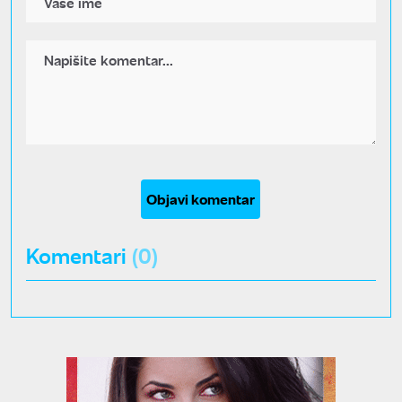
Objavi komentar
Komentari
(0)