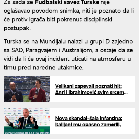
Za sada se
Fudbalski savez Turske
nije
oglašavao povodom snimka, niti je poznato da li
će protiv igrača biti pokrenut disciplinski
postupak.
Turska se na Mundijalu nalazi u grupi D zajedno
sa SAD, Paragvajem i Australijom, a ostaje da se
vidi da li će ovaj incident uticati na atmosferu u
timu pred naredne utakmice.
Velikani zapevali poznati hit:
Anri i Ibrahimović svim srcem
uz Bosnu i Hercegovinu na
Mundijalu
Nova skandal-šala Infantina:
Italijani mu opasno zamerili,
žalbe se nižu na račun
predsednika FIFA