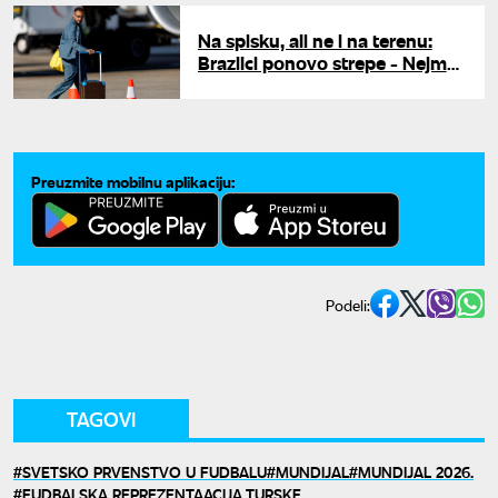
Na spisku, ali ne i na terenu:
Brazilci ponovo strepe - Nejmar
možda i ne zaigra na Mundijalu
Preuzmite mobilnu aplikaciju:
Podeli:
TAGOVI
SVETSKO PRVENSTVO U FUDBALU
MUNDIJAL
MUNDIJAL 2026.
FUDBALSKA REPREZENTAACIJA TURSKE