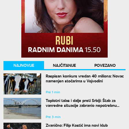
NAJNOVIJE
NAJČITANIJE
POVEZANO
Raspisan konkurs vredan 40 miliona: Novac
namenjen stočarima u Vojvodini
Pre 1 min
Toplotni talas i dalje preti Srbiji: Štab za
vanredne situacije zabranio nepotrebnu
potrošnju vode
Pre 3 min
Zvanično: Filip Kostić ima novi klub