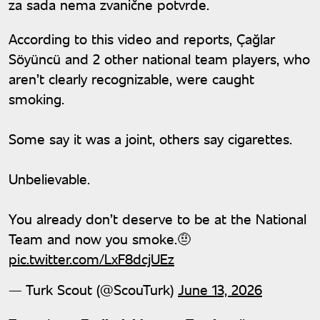
za sada nema zvanične potvrde.
According to this video and reports, Çağlar
Söyüncü and 2 other national team players, who
aren’t clearly recognizable, were caught
smoking.
Some say it was a joint, others say cigarettes.
Unbelievable.
You already don’t deserve to be at the National
Team and now you smoke.🤨
pic.twitter.com/LxF8dcjUEz
— Turk Scout (@ScouTurk)
June 13, 2026