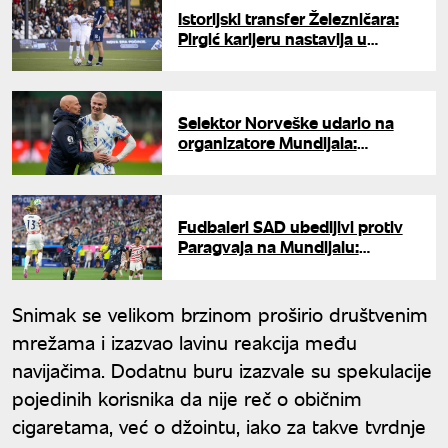
Istorijski transfer Železničara:
Pirgić karijeru nastavlja u
Plzenju
Selektor Norveške udario na
organizatore Mundijala:
"Licemeri"
Fudbaleri SAD ubedljivi protiv
Paragvaja na Mundijalu:
Balogun dvostruki strelac
Snimak se velikom brzinom proširio društvenim
mrežama i izazvao lavinu reakcija među
navijačima. Dodatnu buru izazvale su spekulacije
pojedinih korisnika da nije reč o običnim
cigaretama, već o džointu, iako za takve tvrdnje