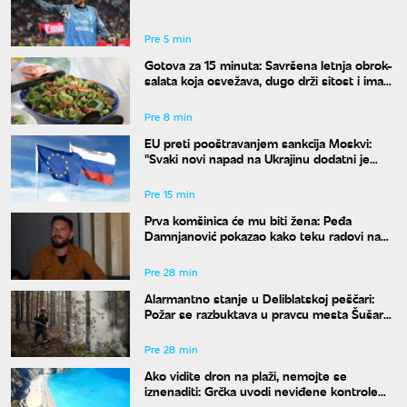
Pre 5 min
Gotova za 15 minuta: Savršena letnja obrok-
salata koja osvežava, dugo drži sitost i ima
malo kalorija
Pre 8 min
EU preti pooštravanjem sankcija Moskvi:
"Svaki novi napad na Ukrajinu dodatni je
razlog za pritisak"
Pre 15 min
Prva komšinica će mu biti žena: Peđa
Damnjanović pokazao kako teku radovi na
stanu u kom će živeti sa nekadašnjom
suprugom
Pre 28 min
Alarmantno stanje u Deliblatskoj peščari:
Požar se razbuktava u pravcu mesta Šušara,
izgoreo deo objekta
Pre 28 min
Ako vidite dron na plaži, nemojte se
iznenaditi: Grčka uvodi neviđene kontrole
širom zemlje, a kazne su paprene