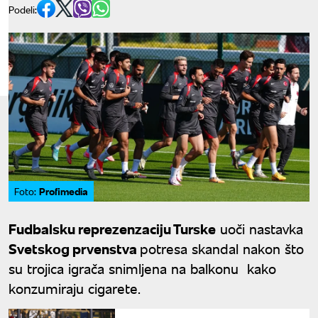
Podeli:
Profimedia
Foto:
Fudbalsku reprezenzaciju Turske
uoči nastavka
Svetskog prvenstva
potresa skandal nakon što
su trojica igrača snimljena na balkonu kako
konzumiraju cigarete.