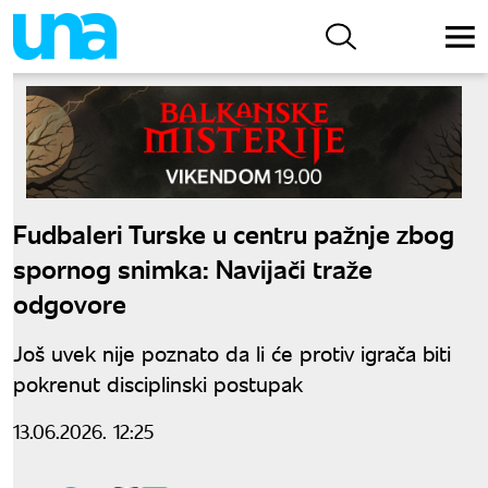
Fudbaleri Turske u centru pažnje zbog
spornog snimka: Navijači traže
odgovore
Još uvek nije poznato da li će protiv igrača biti
pokrenut disciplinski postupak
13.06.2026. 12:25