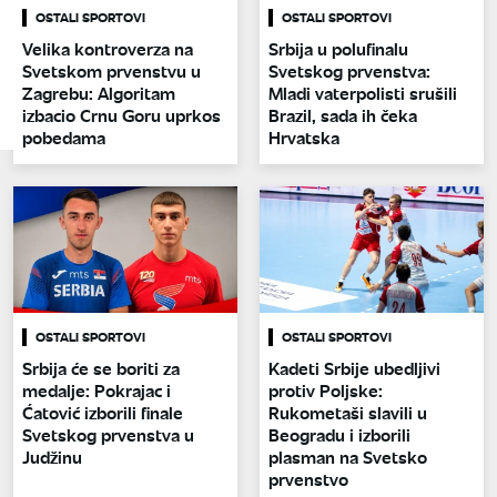
OSTALI SPORTOVI
OSTALI SPORTOVI
Velika kontroverza na
Srbija u polufinalu
Svetskom prvenstvu u
Svetskog prvenstva:
Zagrebu: Algoritam
Mladi vaterpolisti srušili
izbacio Crnu Goru uprkos
Brazil, sada ih čeka
pobedama
Hrvatska
OSTALI SPORTOVI
OSTALI SPORTOVI
Srbija će se boriti za
Kadeti Srbije ubedljivi
medalje: Pokrajac i
protiv Poljske:
Ćatović izborili finale
Rukometaši slavili u
Svetskog prvenstva u
Beogradu i izborili
Judžinu
plasman na Svetsko
prvenstvo