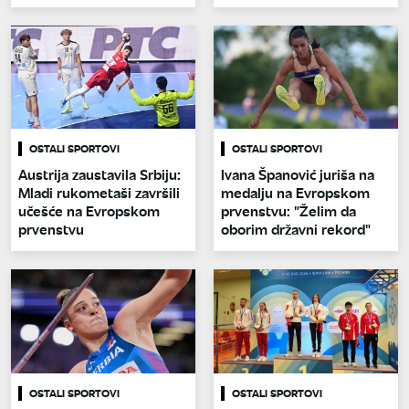
OSTALI SPORTOVI
OSTALI SPORTOVI
Austrija zaustavila Srbiju:
Ivana Španović juriša na
Mladi rukometaši završili
medalju na Evropskom
učešće na Evropskom
prvenstvu: "Želim da
prvenstvu
oborim državni rekord"
OSTALI SPORTOVI
OSTALI SPORTOVI