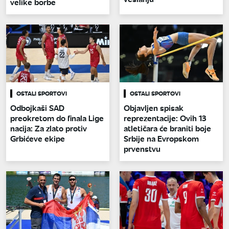
velike borbe
OSTALI SPORTOVI
OSTALI SPORTOVI
Odbojkaši SAD
Objavljen spisak
preokretom do finala Lige
reprezentacije: Ovih 13
nacija: Za zlato protiv
atletičara će braniti boje
Grbićeve ekipe
Srbije na Evropskom
prvenstvu