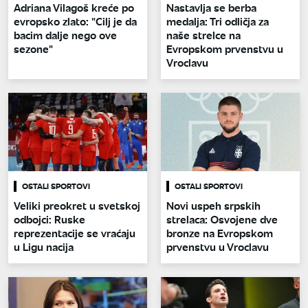
Adriana Vilagoš kreće po
Nastavlja se berba
evropsko zlato: "Cilj je da
medalja: Tri odličja za
bacim dalje nego ove
naše strelce na
sezone"
Evropskom prvenstvu u
Vroclavu
OSTALI SPORTOVI
OSTALI SPORTOVI
Veliki preokret u svetskoj
Novi uspeh srpskih
odbojci: Ruske
strelaca: Osvojene dve
reprezentacije se vraćaju
bronze na Evropskom
u Ligu nacija
prvenstvu u Vroclavu