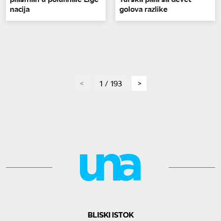
nacija
golova razlike
page
1 / 193
page
BLISKI ISTOK