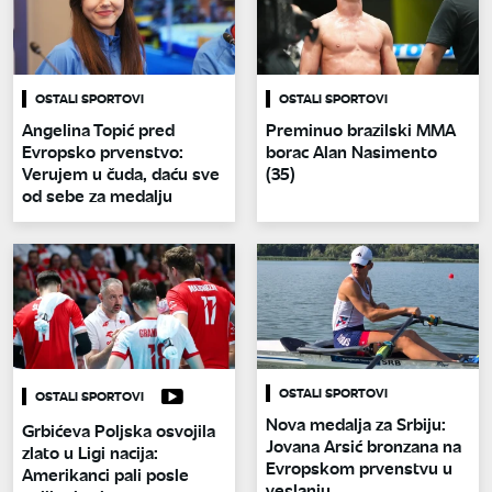
OSTALI SPORTOVI
OSTALI SPORTOVI
Angelina Topić pred
Preminuo brazilski MMA
Evropsko prvenstvo:
borac Alan Nasimento
Verujem u čuda, daću sve
(35)
od sebe za medalju
OSTALI SPORTOVI
OSTALI SPORTOVI
Nova medalja za Srbiju:
Grbićeva Poljska osvojila
Jovana Arsić bronzana na
zlato u Ligi nacija:
Evropskom prvenstvu u
Amerikanci pali posle
veslanju