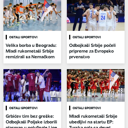
OSTALI SPORTOVI
OSTALI SPORTOVI
Velika borba u Beogradu:
Odbojkaši Srbije počeli
Mladi rukometaši Srbije
pripreme za Evropsko
remizirali sa Nemačkom
prvenstvo
OSTALI SPORTOVI
OSTALI SPORTOVI
Grbićev tim bez greške:
Mladi rukometaši Srbije
Odbojkaši Poljske izborili
ubedljivi na startu EP:
plasman u polufinale Lige
Turska pala sa devet