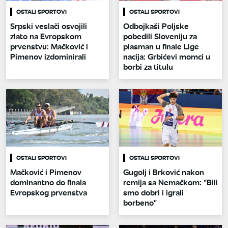
OSTALI SPORTOVI
OSTALI SPORTOVI
Srpski veslači osvojili
Odbojkaši Poljske
zlato na Evropskom
pobedili Sloveniju za
prvenstvu: Mačković i
plasman u finale Lige
Pimenov izdominirali
nacija: Grbićevi momci u
borbi za titulu
OSTALI SPORTOVI
OSTALI SPORTOVI
Mačković i Pimenov
Gugolj i Brković nakon
dominantno do finala
remija sa Nemačkom: "Bili
Evropskog prvenstva
smo dobri i igrali
borbeno"