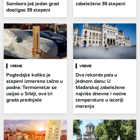
Sombora još jedan grad
zabeleženo 39 stepeni
dostigao 39 stepeni
VREME
VREME
Pogledajte koliko je
Dva rekorda pala u
stepeni izmereno tačno u
jednom danu: U
podne: Termometar se
Mađarskoj zabeležene
usijao u Srbiji, ova tri
najviše dnevne i noćne
grada prednjače
temperature u istoriji
merenja