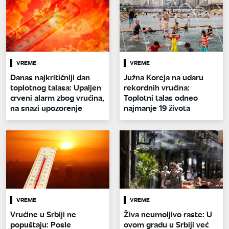
VREME
VREME
Danas najkritičniji dan
Južna Koreja na udaru
toplotnog talasa: Upaljen
rekordnih vrućina:
crveni alarm zbog vrućina,
Toplotni talas odneo
na snazi upozorenje
najmanje 19 života
VREME
VREME
Vrućine u Srbiji ne
Živa neumoljivo raste: U
popuštaju: Posle
ovom gradu u Srbiji već