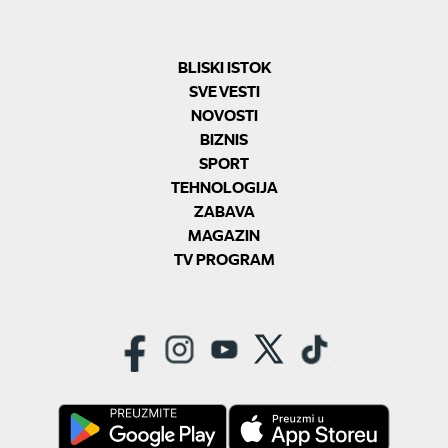
BLISKI ISTOK
SVE VESTI
NOVOSTI
BIZNIS
SPORT
TEHNOLOGIJA
ZABAVA
MAGAZIN
TV PROGRAM