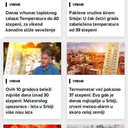
VREME
VREME
Danas vrhunac toplotnog
Paklene vrućine širom
talasa: Temperatura do 40
Srbije: U čak četiri grada
stepeni, za vikend
zabeležena temperatura
konačno stiže osveženje
od 39 stepeni
VREME
VREME
Ovih 10 gradova beleži
Termometar već pokazao
najviše dana iznad 30
37 stepeni: Evo gde je
stepeni: Meteorolog
danas najtoplije u Srbiji,
upozorava - leta u Srbiji
crveni meteo-alarm u
više nisu ista
skoro celoj zemlji