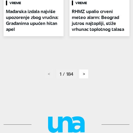
VREME
VREME
Mađarska izdala najviše
RHMZ upalio crveni
upozorenje zbog vrućina:
meteo alarm: Beograd
Građanima upućen hitan
jutros najtopliji, stiže
apel
vrhunac toplotnog talasa
page
1 / 184
page