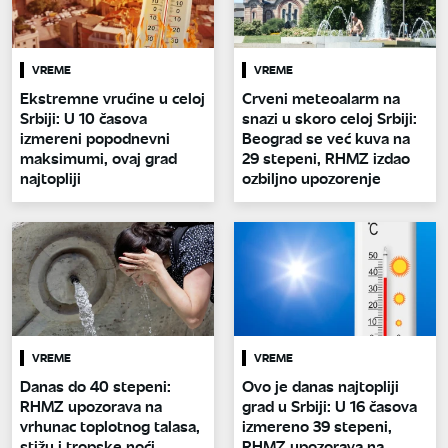
VREME
VREME
Ekstremne vrućine u celoj
Crveni meteoalarm na
Srbiji: U 10 časova
snazi u skoro celoj Srbiji:
izmereni popodnevni
Beograd se već kuva na
maksimumi, ovaj grad
29 stepeni, RHMZ izdao
najtopliji
ozbiljno upozorenje
VREME
VREME
Danas do 40 stepeni:
Ovo je danas najtopliji
RHMZ upozorava na
grad u Srbiji: U 16 časova
vrhunac toplotnog talasa,
izmereno 39 stepeni,
stižu i tropske noći
RHMZ upozorava na