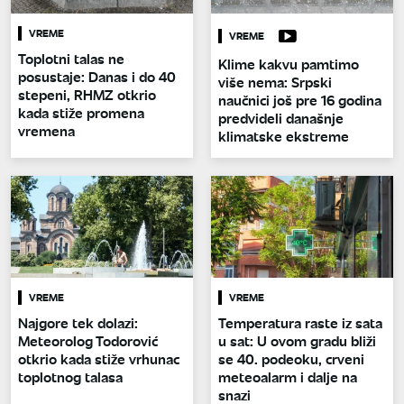
VREME
VREME
Toplotni talas ne
Klime kakvu pamtimo
posustaje: Danas i do 40
više nema: Srpski
stepeni, RHMZ otkrio
naučnici još pre 16 godina
kada stiže promena
predvideli današnje
vremena
klimatske ekstreme
VREME
VREME
Najgore tek dolazi:
Temperatura raste iz sata
Meteorolog Todorović
u sat: U ovom gradu bliži
otkrio kada stiže vrhunac
se 40. podeoku, crveni
toplotnog talasa
meteoalarm i dalje na
snazi