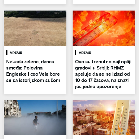
VREME
VREME
Nekada zelena, danas
Ovo su trenutno najtopliji
smeđa: Polovina
gradovi u Srbiji: RHMZ
Engleske i ceo Vels bore
apeluje da se ne izlazi od
se sa istorijskom sušom
10 do 17 časova, na snazi
još jedno upozorenje