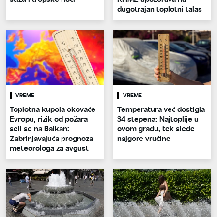
dugotrajan toplotni talas
VREME
VREME
Toplotna kupola okovaće
Temperatura već dostigla
Evropu, rizik od požara
34 stepena: Najtoplije u
seli se na Balkan:
ovom gradu, tek slede
Zabrinjavajuća prognoza
najgore vrućine
meteorologa za avgust