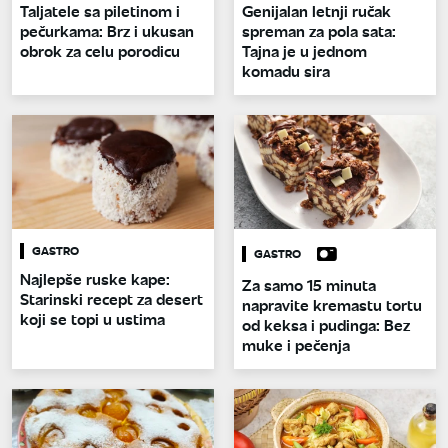
Taljatele sa piletinom i
Genijalan letnji ručak
pečurkama: Brz i ukusan
spreman za pola sata:
obrok za celu porodicu
Tajna je u jednom
komadu sira
GASTRO
GASTRO
Najlepše ruske kape:
Za samo 15 minuta
Starinski recept za desert
napravite kremastu tortu
koji se topi u ustima
od keksa i pudinga: Bez
muke i pečenja