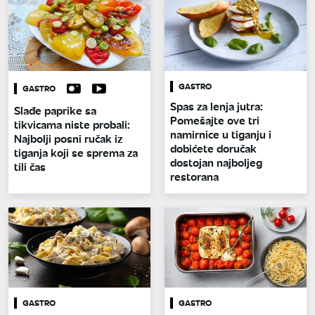
GASTRO
GASTRO
Spas za lenja jutra:
Slađe paprike sa
Pomešajte ove tri
tikvicama niste probali:
namirnice u tiganju i
Najbolji posni ručak iz
dobićete doručak
tiganja koji se sprema za
dostojan najboljeg
tili čas
restorana
GASTRO
GASTRO