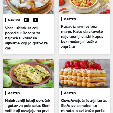
GASTRO
GASTRO
Ručak iz ravnice bez
Voćni užitak za celu
mane: Kako da skuvate
porodicu: Recept za
najukusniji slatki kupus
najmekši kolač sa
bez mešanja i teške
šljivama koji je gotov za
zaprške
čas
GASTRO
GASTRO
Najukusniji letnji doručak
Osvežavajuća letnja torta:
- gotov za pola sata: Slani
Slaže se za nekoliko
vafli koji osvajaju na prvi
minuta, a svi traže parče