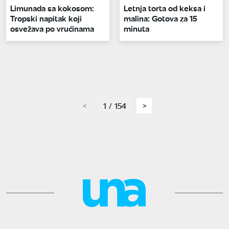
Limunada sa kokosom:
Letnja torta od keksa i
Tropski napitak koji
malina: Gotova za 15
osvežava po vrućinama
minuta
page
1 / 154
page