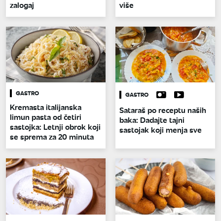
zalogaj
više
GASTRO
GASTRO
Kremasta italijanska
Sataraš po receptu naših
limun pasta od četiri
baka: Dadajte tajni
sastojka: Letnji obrok koji
sastojak koji menja sve
se sprema za 20 minuta