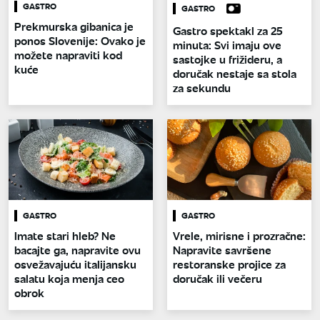
GASTRO
GASTRO
Prekmurska gibanica je
Gastro spektakl za 25
ponos Slovenije: Ovako je
minuta: Svi imaju ove
možete napraviti kod
sastojke u frižideru, a
kuće
doručak nestaje sa stola
za sekundu
GASTRO
GASTRO
Imate stari hleb? Ne
Vrele, mirisne i prozračne:
bacajte ga, napravite ovu
Napravite savršene
osvežavajuću italijansku
restoranske projice za
salatu koja menja ceo
doručak ili večeru
obrok