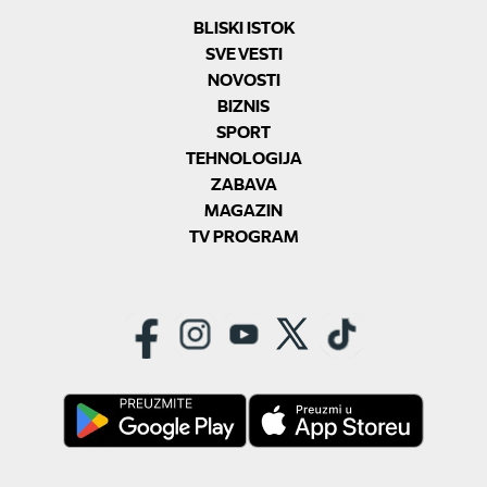
BLISKI ISTOK
SVE VESTI
NOVOSTI
BIZNIS
SPORT
TEHNOLOGIJA
ZABAVA
MAGAZIN
TV PROGRAM