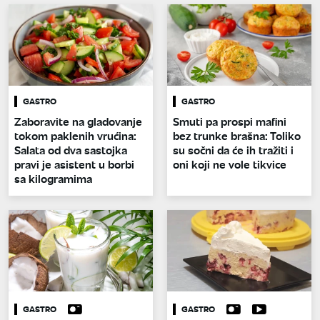
GASTRO
GASTRO
Zaboravite na gladovanje
Smuti pa prospi mafini
tokom paklenih vrućina:
bez trunke brašna: Toliko
Salata od dva sastojka
su sočni da će ih tražiti i
pravi je asistent u borbi
oni koji ne vole tikvice
sa kilogramima
GASTRO
GASTRO