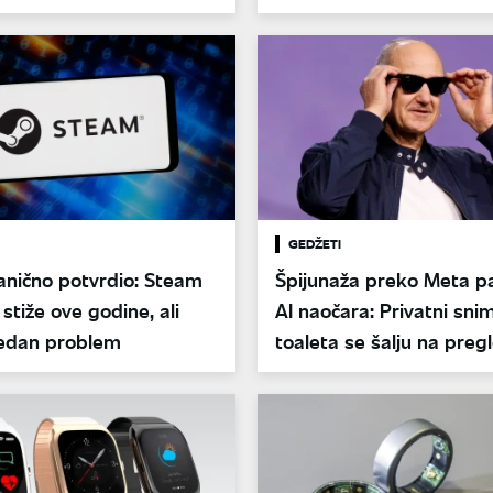
GEDŽETI
anično potvrdio: Steam
Špijunaža preko Meta p
stiže ove godine, ali
AI naočara: Privatni snim
jedan problem
toaleta se šalju na preg