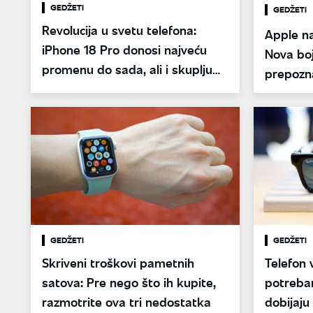
GEDŽETI
GEDŽETI
Revolucija u svetu telefona:
Apple na
iPhone 18 Pro donosi najveću
Nova bo
promenu do sada, ali i skuplju
prepozna
cenu
istoriju
GEDŽETI
GEDŽETI
Skriveni troškovi pametnih
Telefon 
satova: Pre nego što ih kupite,
potreba
razmotrite ova tri nedostatka
dobijaju