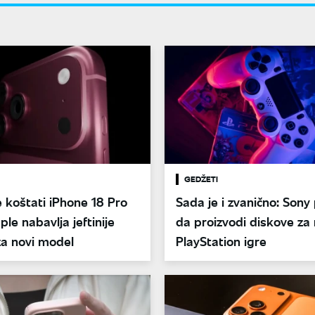
GEDŽETI
e koštati iPhone 18 Pro
Sada je i zvanično: Sony
le nabavlja jeftinije
da proizvodi diskove za
za novi model
PlayStation igre