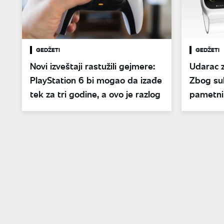
GEDŽETI
GEDŽETI
Novi izveštaji rastužili gejmere:
Udarac z
PlayStation 6 bi mogao da izađe
Zbog su
tek za tri godine, a ovo je razlog
pametni 
funkcije