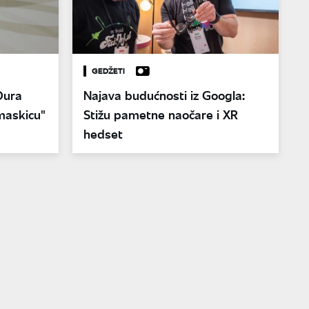
GEDŽETI
 Oura
Najava budućnosti iz Googla:
maskicu"
Stižu pametne naočare i XR
hedset