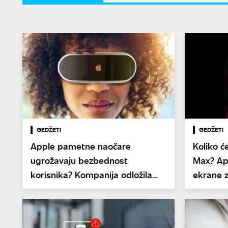
GEDŽETI
GEDŽETI
Apple pametne naočare
Koliko ć
ugrožavaju bezbednost
Max? App
korisnika? Kompanija odložila
ekrane 
izlazak novog gedžeta