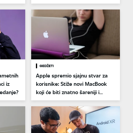
ulici?
GEDŽETI
ametnih
Apple spremio sjajnu stvar za
ci iz
korisnike: Stiže novi MacBook
ledanje?
koji će biti znatno šareniji i
jeftiniji