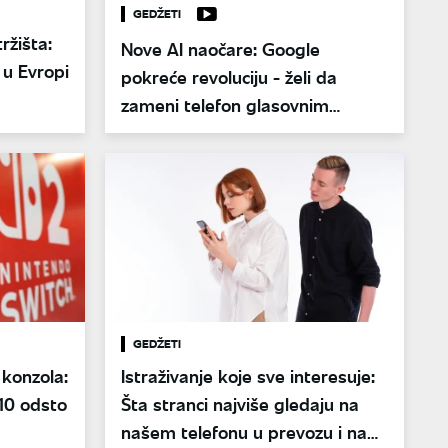
GEDŽETI
tržišta:
Nove AI naočare: Google
 u Evropi
pokreće revoluciju - želi da
zameni telefon glasovnim
komandama
GEDŽETI
 konzola:
Istraživanje koje sve interesuje:
 10 odsto
Šta stranci najviše gledaju na
našem telefonu u prevozu i na