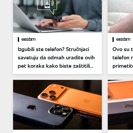
GEDŽETI
GEDŽETI
Izgubili ste telefon? Stručnjaci
Ovo su t
savetuju da odmah uradite ovih
telefon
pet koraka kako biste zaštitili
primeti
podatke