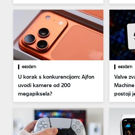
GEDŽETI
GEDŽETI
U korak s konkurencijom: Ajfon
Valve zv
uvodi kamere od 200
Machine 
megapiksela?
postoji 