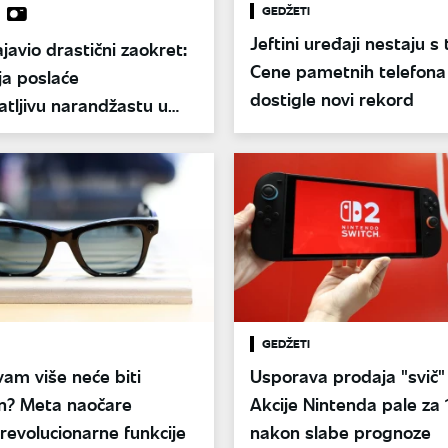
GEDŽETI
Jeftini uređaji nestaju s 
javio drastični zaokret:
Cene pametnih telefona
ja poslaće
dostigle novi rekord
tljivu narandžastu u
GEDŽETI
vam više neće biti
Usporava prodaja "svič"
n? Meta naočare
Akcije Nintenda pale za
 revolucionarne funkcije
nakon slabe prognoze