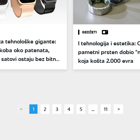
GEDŽETI
a tehnološke gigante:
I tehnologija i estetika:
koba oko patenata,
pametni prsten dobio "
satovi ostaju bez bitne
koja košta 2.000 evra
page
You're
1
page
2
page
3
page
4
page
5
page
...
page
11
page
on
page