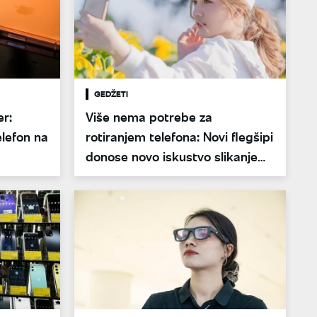
GEDŽETI
er:
Više nema potrebe za
elefon na
rotiranjem telefona: Novi flegšipi
donose novo iskustvo slikanje
selfija