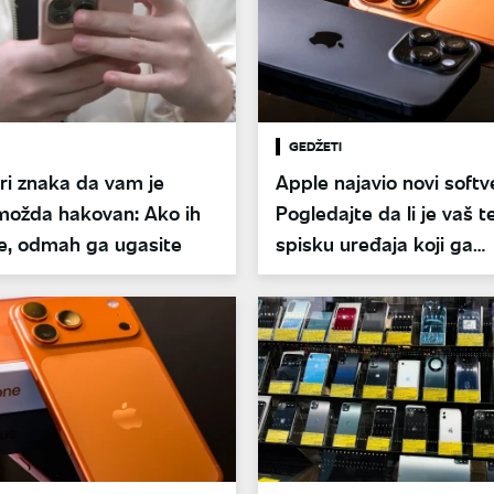
GEDŽETI
ri znaka da vam je
Apple najavio novi softv
 možda hakovan: Ako ih
Pogledajte da li je vaš t
te, odmah ga ugasite
spisku uređaja koji ga
podržavaju