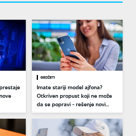
GEDŽETI
 prestaje
Imate stariji model ajfona?
 nove
Otkriven propust koji ne može
da se popravi - rešenje novi
telefon