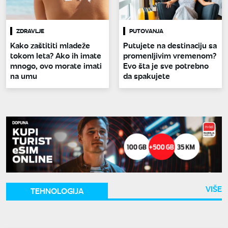
ZDRAVLJE
PUTOVANJA
Kako zaštititi mladeže
Putujete na destinaciju sa
tokom leta? Ako ih imate
promenljivim vremenom?
mnogo, ovo morate imati
Evo šta je sve potrebno
na umu
da spakujete
VIŠE
TEHNOLOGIJA