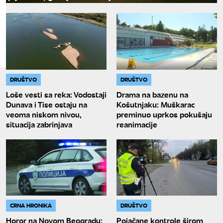
DRUŠTVO
DRUŠTVO
Loše vesti sa reka: Vodostaji
Drama na bazenu na
Dunava i Tise ostaju na
Košutnjaku: Muškarac
veoma niskom nivou,
preminuo uprkos pokušaju
situacija zabrinjava
reanimacije
CRNA HRONIKA
DRUŠTVO
Horor na Novom Beogradu:
Pojačane kontrole širom