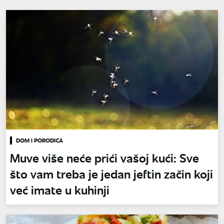
DOM I PORODICA
Muve više neće prići vašoj kući: Sve
što vam treba je jedan jeftin začin koji
već imate u kuhinji