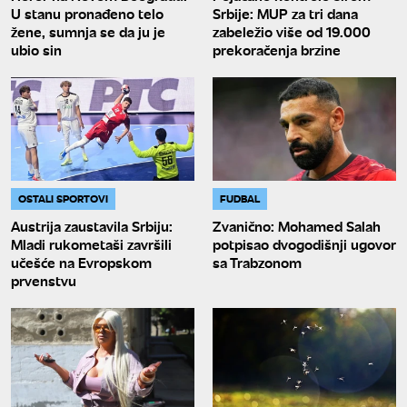
U stanu pronađeno telo
Srbije: MUP za tri dana
žene, sumnja se da ju je
zabeležio više od 19.000
ubio sin
prekoračenja brzine
OSTALI SPORTOVI
FUDBAL
Austrija zaustavila Srbiju:
Zvanično: Mohamed Salah
Mladi rukometaši završili
potpisao dvogodišnji ugovor
učešće na Evropskom
sa Trabzonom
prvenstvu