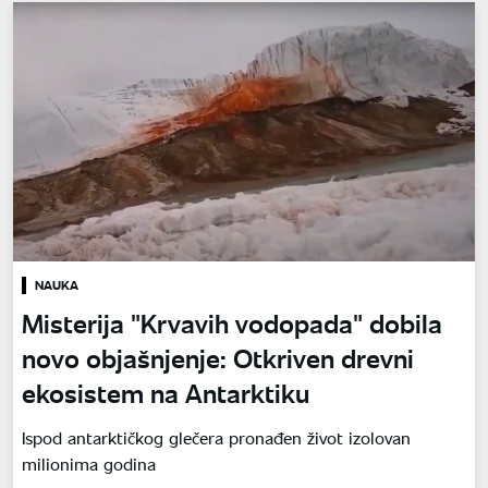
NAUKA
Misterija "Krvavih vodopada" dobila
novo objašnjenje: Otkriven drevni
ekosistem na Antarktiku
Ispod antarktičkog glečera pronađen život izolovan
milionima godina