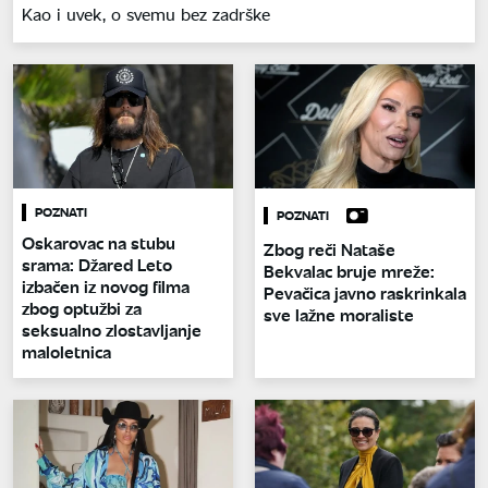
Kao i uvek, o svemu bez zadrške
POZNATI
POZNATI
Oskarovac na stubu
Zbog reči Nataše
srama: Džared Leto
Bekvalac bruje mreže:
izbačen iz novog filma
Pevačica javno raskrinkala
zbog optužbi za
sve lažne moraliste
seksualno zlostavljanje
maloletnica