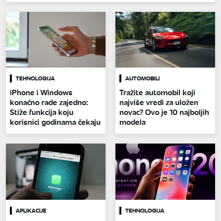
TEHNOLOGIJA
AUTOMOBILI
iPhone i Windows
Tražite automobil koji
konačno rade zajedno:
najviše vredi za uložen
Stiže funkcija koju
novac? Ovo je 10 najboljih
korisnici godinama čekaju
modela
APLIKACIJE
TEHNOLOGIJA