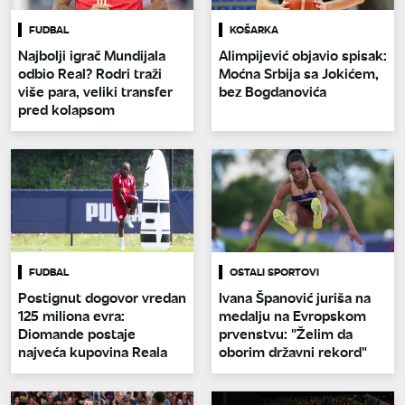
FUDBAL
KOŠARKA
Najbolji igrač Mundijala
Alimpijević objavio spisak:
odbio Real? Rodri traži
Moćna Srbija sa Jokićem,
više para, veliki transfer
bez Bogdanovića
pred kolapsom
FUDBAL
OSTALI SPORTOVI
Postignut dogovor vredan
Ivana Španović juriša na
125 miliona evra:
medalju na Evropskom
Diomande postaje
prvenstvu: "Želim da
najveća kupovina Reala
oborim državni rekord"