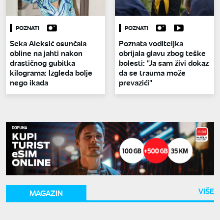
POZNATI
POZNATI
Seka Aleksić osunčala
Poznata voditeljka
obline na jahti nakon
obrijala glavu zbog teške
drastičnog gubitka
bolesti: "Ja sam živi dokaz
kilograma: Izgleda bolje
da se trauma može
nego ikada
prevazići"
VIŠE
MAGAZIN