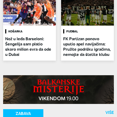
KOŠARKA
FUDBAL
Nož u leđa Barseloni:
FK Partizan ponovo
Šengelija sam platio
uputio apel navijačima:
skoro milion evra da ode
Pružite podršku igračima,
u Dubai
nemojte da štetite klubu
VIŠE
ZABAVA