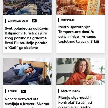
ZDRAVLJE
ZANIMLJIVOSTI
Izdato upozorenje:
Svet poludeo za golišavim
Temperature dostižu
Italijanom: Turisti ga jure
opasan nivo - vrhunac
zbog poruke na grudima,
toplotnog talasa u Srbiji
Bred Pit mu šalje poruke,
a "Guči" ga obožava
LJUBAV I SEKS
SAVETI
Pitanje sigurnosti ili
Nećete verovati šta
kontrola? Stručnjaci
stavljaju u krevet: Bizarna
objašnjavaju zašto