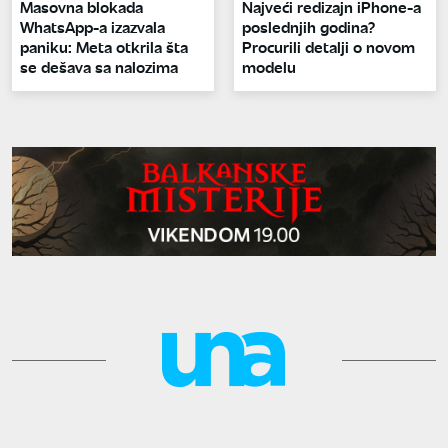
Masovna blokada
Najveći redizajn iPhone-a
WhatsApp-a izazvala
poslednjih godina?
paniku: Meta otkrila šta
Procurili detalji o novom
se dešava sa nalozima
modelu