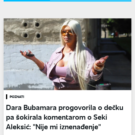
POZNATI
Dara Bubamara progovorila o dečku
pa šokirala komentarom o Seki
Aleksić: "Nije mi iznenađenje"