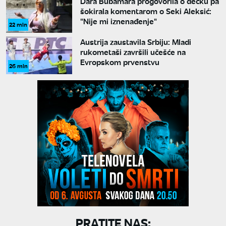
Dara Bubamara progovorila o dečku pa
šokirala komentarom o Seki Aleksić:
"Nije mi iznenađenje"
22 min
Austrija zaustavila Srbiju: Mladi
rukometaši završili učešće na
Evropskom prvenstvu
26 min
PRATITE NAS: