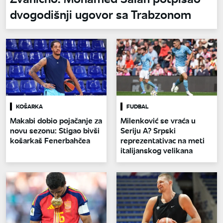
dvogodišnji ugovor sa Trabzonom
KOŠARKA
FUDBAL
Makabi dobio pojačanje za
Milenković se vraća u
novu sezonu: Stigao bivši
Seriju A? Srpski
košarkaš Fenerbahčea
reprezentativac na meti
italijanskog velikana