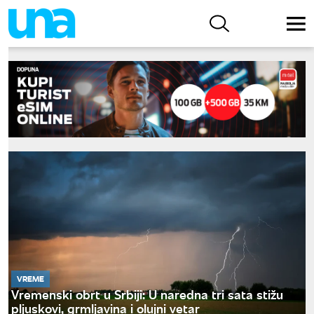
VREME
Vremenski obrt u Srbiji: U naredna tri sata stižu
pljuskovi, grmljavina i olujni vetar