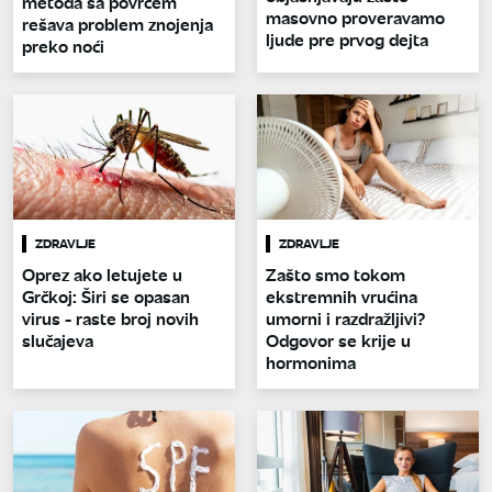
metoda sa povrćem
masovno proveravamo
rešava problem znojenja
ljude pre prvog dejta
preko noći
ZDRAVLJE
ZDRAVLJE
Oprez ako letujete u
Zašto smo tokom
Grčkoj: Širi se opasan
ekstremnih vrućina
virus - raste broj novih
umorni i razdražljivi?
slučajeva
Odgovor se krije u
hormonima