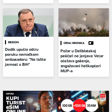
REGION
CRNA HRONIKA
Dodik uputio oštru
Požar u Deliblatskoj
poruku nemačkom
peščari ne jenjava: Vetar
ambasadoru: "Ne lažite
otežava gašenje,
javnost u BiH"
angažovani helikopteri
MUP-a