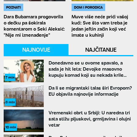
POZNATI
DOM I PORODICA
Dara Bubamara progovorila
Muve više neće prići vašoj
o dečku pa šokirala
kući: Sve što vam treba je
komentarom o Seki Aleksić:
jedan jeftin začin koji već
"Nije mi iznenađenje"
imate u kuhinji
NAJNOVIJE
NAJČITANIJE
Donedavno se u ovome spavalo, a
sada je hit leta: Devojke masovno
kupuju komad koji su nekada krile
7 min
ispod odeće
Da li se migrantski talas širi Evropom?
EU objavila najnovije informacije
8 min
Vremenski obrt u Srbiji: U naredna tri
sata stižu pljuskovi, grmljavina i olujni
vetar
10 min