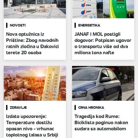
NOVOSTI
ENERGETIKA
Nova optužnica iz
JANAF i MOL postigli
Prištine: Zbog navodnih
dogovor: Potpisan ugovor
ratnih zločina u Đakovici
o transportu više od dva
terete 20 osoba
miliona tona nafte
ZDRAVLJE
CRNA HRONIKA
Izdato upozorenje:
Tragedija kod Rume:
Temperature dostižu
Biciklista poginuo nakon
opasan nivo - vrhunac
sudara sa automobilom
toplotnog talasa u Srbiji