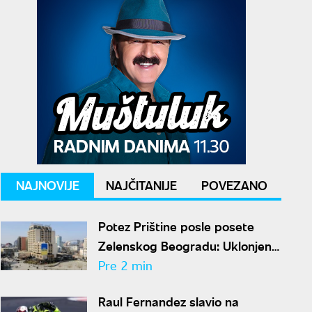
NAJNOVIJE
NAJČITANIJE
POVEZANO
Potez Prištine posle posete
Zelenskog Beogradu: Uklonjena
velika zastava Ukrajine
Pre 2 min
Raul Fernandez slavio na