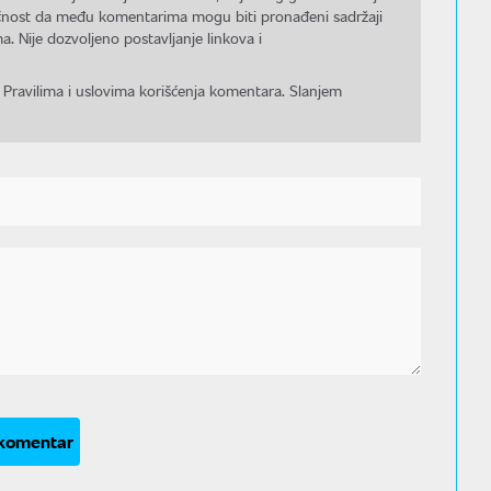
gućnost da među komentarima mogu biti pronađeni sadržaji
a. Nije dozvoljeno postavljanje linkova i
 Pravilima i uslovima korišćenja komentara. Slanjem
 komentar