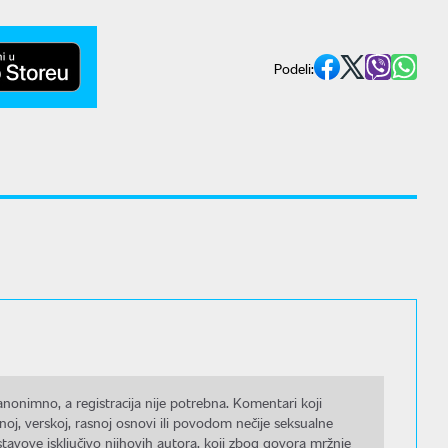
Podeli:
nonimno, a registracija nije potrebna. Komentari koji
noj, verskoj, rasnoj osnovi ili povodom nečije seksualne
stavove isključivo njihovih autora, koji zbog govora mržnje