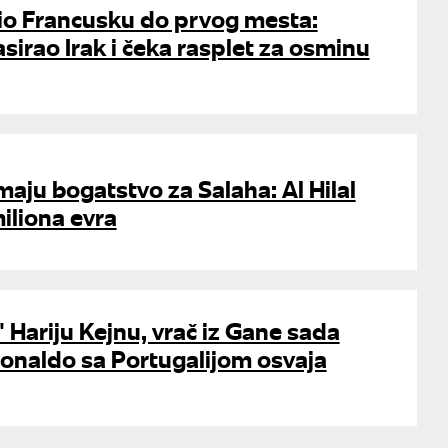
o Francusku do prvog mesta:
sirao Irak i čeka rasplet za osminu
maju bogatstvo za Salaha: Al Hilal
iliona evra
" Hariju Kejnu, vrač iz Gane sada
Ronaldo sa Portugalijom osvaja