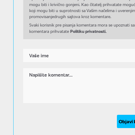
mogu biti i krivično gonjeni. Kao čitatelj prihvatate mo
koji mogu biti u suprotnosti sa Vašim načelima i uverenjim
promovisanjedrugih sajtova kroz komentare.
Svaki korisnik pre pisanja komentara mora se upoznati sa
Politiku privatnosti.
komentara prihvatate
Objavi