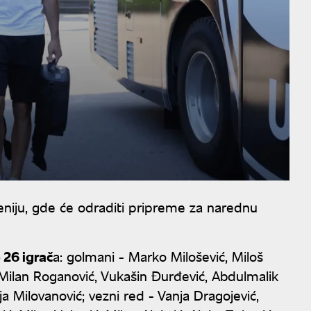
veniju, gde će odraditi pripreme za narednu
 26 igrač
a: golmani - Marko Milošević, Miloš
, Milan Roganović, Vukašin Đurđević, Abdulmalik
a Milovanović; vezni red - Vanja Dragojević,