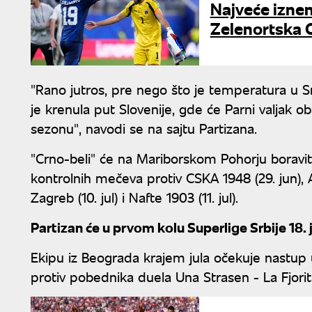
Najveće izne
Zelenortska O
"Rano jutros, pre nego što je temperatura u Srb
je krenula put Slovenije, gde će Parni valjak 
sezonu", navodi se na sajtu Partizana.
"Crno-beli" će na Mariborskom Pohorju boraviti
kontrolnih mečeva protiv CSKA 1948 (29. jun), Alu
Zagreb (10. jul) i Nafte 1903 (11. jul).
Partizan će u prvom kolu Superlige Srbije 18.
Ekipu iz Beograda krajem jula očekuje nastup u
protiv pobednika duela Una Strasen - La Fjorit