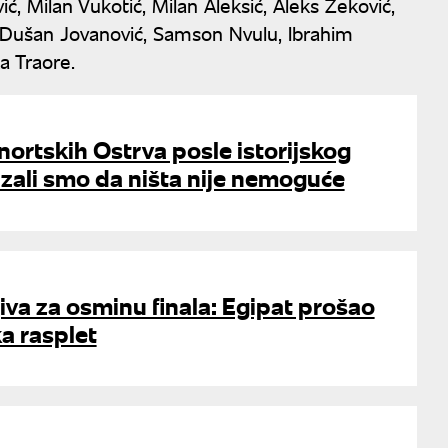
 Milan Vukotić, Milan Aleksić, Aleks Zeković,
ić, Dušan Jovanović, Samson Nvulu, Ibrahim
a Traore.
nortskih Ostrva posle istorijskog
zali smo da ništa nije nemoguće
jiva za osminu finala: Egipat prošao
ka rasplet