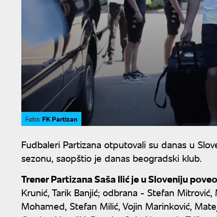
FK Partizan
Foto:
Fudbaleri Partizana otputovali su danas u Slo
sezonu, saopštio je danas beogradski klub.
Trener Partizana Saša Ilić je u Sloveniju poveo
Krunić, Tarik Banjić; odbrana - Stefan Mitrović
Mohamed, Stefan Milić, Vojin Marinković, Matej