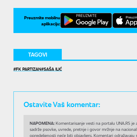
Preuzmite mobilnu
aplikaciju:
TAGOVI
FK PARTIZAN
SAŠA ILIĆ
Ostavite Vaš komentar:
NAPOMENA:
Komentarisanje vesti na portalu UNA.RS je a
sadrže psovke, uvrede, pretnje i govor mržnje na nacional
opredeljenosti neće biti objavljeni. Komentari odražavaju 