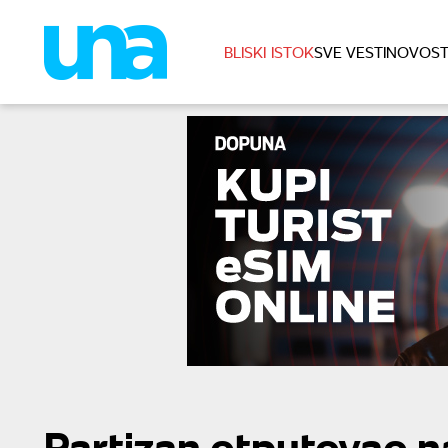
BLISKI ISTOK
SVE VESTI
NOVOST
Partizan otputovao n