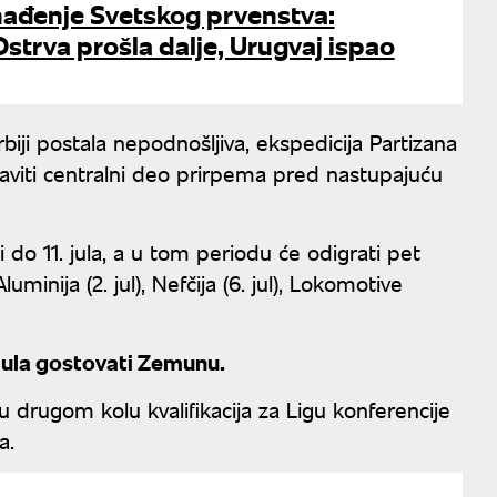
nađenje Svetskog prvenstva:
strva prošla dalje, Urugvaj ispao
iji postala nepodnošljiva, ekspedicija Partizana
obaviti centralni deo prirpema pred nastupajuću
 do 11. jula, a u tom periodu će odigrati pet
minija (2. jul), Nefčija (6. jul), Lokomotive
 jula gostovati Zemunu.
 drugom kolu kvalifikacija za Ligu konferencije
a.