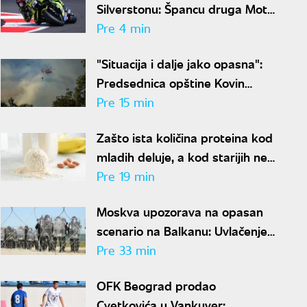
Silverstonu: Špancu druga Moto
GP pobeda u karijeri
Pre 4 min
"Situacija i dalje jako opasna":
Predsednica opštine Kovin
otkrila novo stanje u
Pre 15 min
Deliblatskoj peščari
Zašto ista količina proteina kod
mladih deluje, a kod starijih ne?
Stručnjak ima objašnjenje
Pre 19 min
Moskva upozorava na opasan
scenario na Balkanu: Uvlačenje
tzv. Kosova u NATO bi "zapalilo"
Pre 33 min
region
OFK Beograd prodao
Cvetkovića u Vankuver: