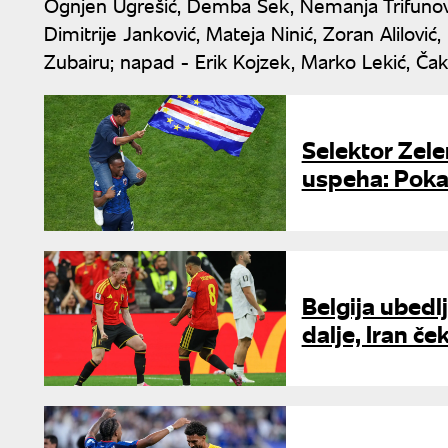
Ognjen Ugrešić, Demba Sek, Nemanja Trifunović,
Dimitrije Janković, Mateja Ninić, Zoran Alilov
Zubairu; napad - Erik Kojzek, Marko Lekić, Čak
Selektor Zele
uspeha: Poka
Belgija ubedl
dalje, Iran če