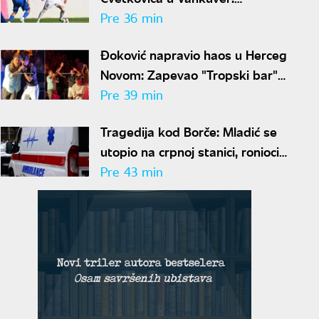
Romantičarima 1,5 miliona evra
Pre 36 min
Đoković napravio haos u Herceg
Novom: Zapevao "Tropski bar"
sa Nigorom - publika u transu
Pre 39 min
Tragedija kod Borče: Mladić se
utopio na crpnoj stanici, ronioci
izvukli telo
Pre 43 min