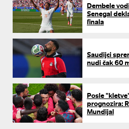
Dembele vodi
Senegal dekla
finala
Saudijci spre
nudi čak 60 m
Posle "kletve
prognozira: 
Mundijal