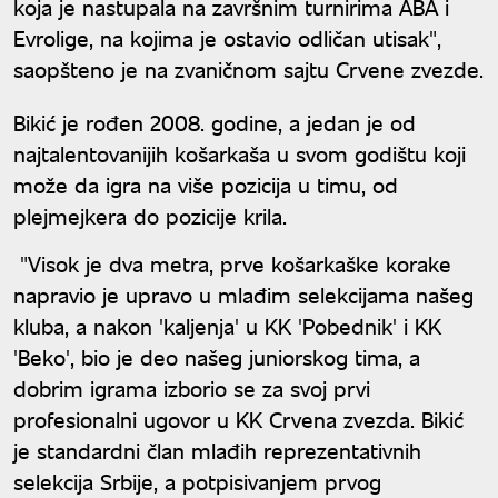
koja je nastupala na završnim turnirima ABA i
Evrolige, na kojima je ostavio odličan utisak",
saopšteno je na zvaničnom sajtu Crvene zvezde.
Bikić je rođen 2008. godine, a jedan je od
najtalentovanijih košarkaša u svom godištu koji
može da igra na više pozicija u timu, od
plejmejkera do pozicije krila.
"Visok je dva metra, prve košarkaške korake
napravio je upravo u mlađim selekcijama našeg
kluba, a nakon 'kaljenja' u KK 'Pobednik' i KK
'Beko', bio je deo našeg juniorskog tima, a
dobrim igrama izborio se za svoj prvi
profesionalni ugovor u KK Crvena zvezda. Bikić
je standardni član mlađih reprezentativnih
selekcija Srbije, a potpisivanjem prvog