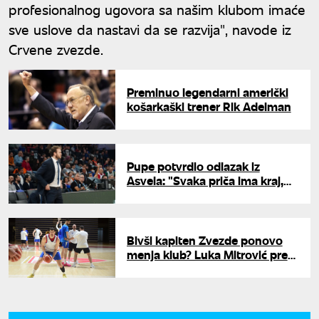
profesionalnog ugovora sa našim klubom imaće
sve uslove da nastavi da se razvija", navode iz
Crvene zvezde.
Preminuo legendarni američki
košarkaški trener Rik Adelman
Pupe potvrdio odlazak iz
Asvela: "Svaka priča ima kraj,
vreme je za odmor"
Bivši kapiten Zvezde ponovo
menja klub? Luka Mitrović pred
vratima Galatasaraja