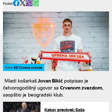
Podeli:
KK Crvena zvezda
Foto:
Mladi košarkaš
Jovan Bikić
potpisao je
četvorogodišnji ugovor sa
Crvenom zvezdom
,
saopštio je beogradski klub.
Kakav preokret: Saša