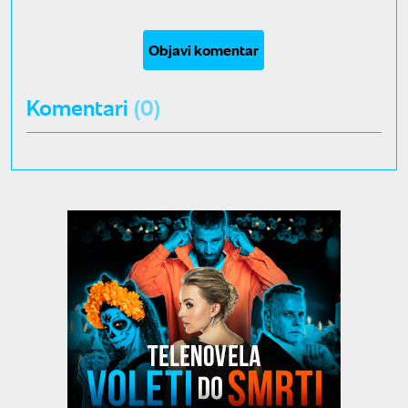
Objavi komentar
Komentari
(0)