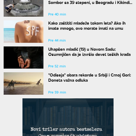
Sombor sa 39 stepeni, u Beogradu i Kikindi
38 stepeni
Pre 40 min
Kako zaštititi mladeže tokom leta? Ako ih
imate mnogo, ovo morate imati na umu
Pre 44 min
Uhapšen mladić (19) u Novom Sadu:
Osumnjičen da je izvršio devet teških krađa
Pre 52 min
"Odiseja" obara rekorde u Srbiji i Crnoj Gori:
Doneta važna odluka
Pre 59 min