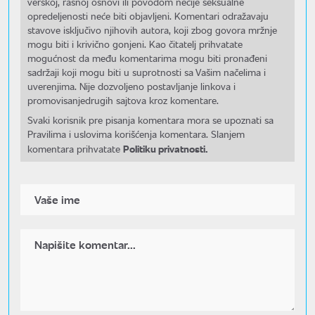
verskoj, rasnoj osnovi ili povodom nečije seksualne
opredeljenosti neće biti objavljeni. Komentari odražavaju
stavove isključivo njihovih autora, koji zbog govora mržnje
mogu biti i krivično gonjeni. Kao čitatelj prihvatate
mogućnost da među komentarima mogu biti pronađeni
sadržaji koji mogu biti u suprotnosti sa Vašim načelima i
uverenjima. Nije dozvoljeno postavljanje linkova i
promovisanjedrugih sajtova kroz komentare.
Svaki korisnik pre pisanja komentara mora se upoznati sa
Pravilima i uslovima korišćenja komentara. Slanjem
Politiku privatnosti.
komentara prihvatate