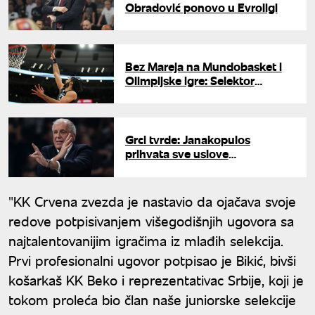
Obradović ponovo u Evroligi
Bez Mareja na Mundobasket i
Olimpijske igre: Selektor
Kanade objavio spisak za
kvalifikacije
Grci tvrde: Janakopulos
prihvata sve uslove
Obradovića, čeka se "da"
srpskog trenera
"KK Crvena zvezda je nastavio da ojačava svoje
redove potpisivanjem višegodišnjih ugovora sa
najtalentovanijim igračima iz mlađih selekcija.
Prvi profesionalni ugovor potpisao je Bikić, bivši
košarkaš KK Beko i reprezentativac Srbije, koji je
tokom proleća bio član naše juniorske selekcije