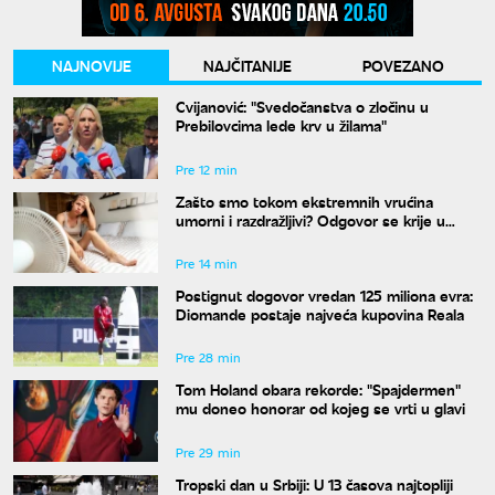
NAJNOVIJE
NAJČITANIJE
POVEZANO
Cvijanović: "Svedočanstva o zločinu u
Prebilovcima lede krv u žilama"
Pre 12 min
Zašto smo tokom ekstremnih vrućina
umorni i razdražljivi? Odgovor se krije u
hormonima
Pre 14 min
Postignut dogovor vredan 125 miliona evra:
Diomande postaje najveća kupovina Reala
Pre 28 min
Tom Holand obara rekorde: "Spajdermen"
mu doneo honorar od kojeg se vrti u glavi
Pre 29 min
Tropski dan u Srbiji: U 13 časova najtopliji