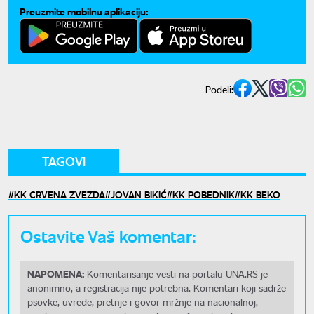
Preuzmite mobilnu aplikaciju:
Podeli:
TAGOVI
KK CRVENA ZVEZDA
JOVAN BIKIĆ
KK POBEDNIK
KK BEKO
Ostavite Vaš komentar:
NAPOMENA:
Komentarisanje vesti na portalu UNA.RS je
anonimno, a registracija nije potrebna. Komentari koji sadrže
psovke, uvrede, pretnje i govor mržnje na nacionalnoj,