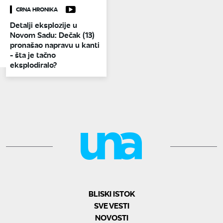
CRNA HRONIKA
Detalji eksplozije u
Novom Sadu: Dečak (13)
pronašao napravu u kanti
- šta je tačno
eksplodiralo?
BLISKI ISTOK
SVE VESTI
NOVOSTI