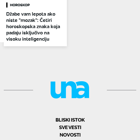
HOROSKOP
Džabe vam lepota ako
niste "mozak": Četiri
horoskopska znaka koja
padaju isključivo na
visoku inteligenciju
BLISKI ISTOK
SVE VESTI
NOVOSTI