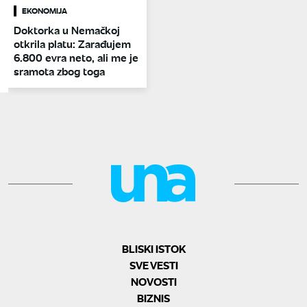
EKONOMIJA
Doktorka u Nemačkoj
otkrila platu: Zarađujem
6.800 evra neto, ali me je
sramota zbog toga
BLISKI ISTOK
SVE VESTI
NOVOSTI
BIZNIS