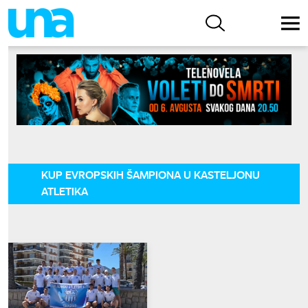
KUP EVROPSKIH ŠAMPIONA U KASTELJONU
ATLETIKA