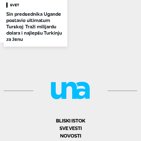
SVET
Sin predsednika Ugande
postavio ultimatum
Turskoj: Traži milijardu
dolara i najlepšu Turkinju
za ženu
BLISKI ISTOK
SVE VESTI
NOVOSTI