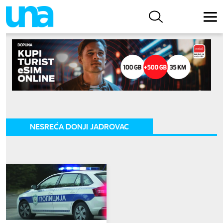
NESREĆA DONJI JADROVAC