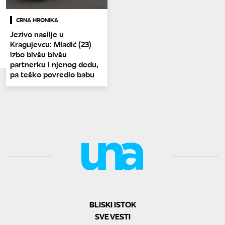
CRNA HRONIKA
Jezivo nasilje u
Kragujevcu: Mladić (23)
izbo bivšu bivšu
partnerku i njenog dedu,
pa teško povredio babu
BLISKI ISTOK
SVE VESTI