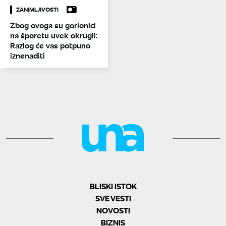
ZANIMLJIVOSTI
Zbog ovoga su gorionici
na šporetu uvek okrugli:
Razlog će vas potpuno
iznenaditi
BLISKI ISTOK
SVE VESTI
NOVOSTI
BIZNIS