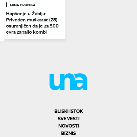
CRNA HRONIKA
Hapšenje u Žablju:
Priveden muškarac (28)
osumnjičen da je za 500
evra zapalio kombi
BLISKI ISTOK
SVE VESTI
NOVOSTI
BIZNIS