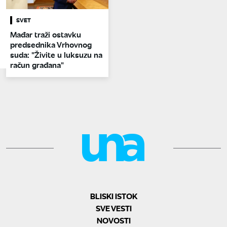
SVET
Mađar traži ostavku
predsednika Vrhovnog
suda: "Živite u luksuzu na
račun građana"
BLISKI ISTOK
SVE VESTI
NOVOSTI