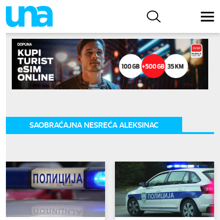
SAOBRAĆAJNA NESREĆA ALEKSINAC