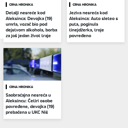
CRNA HRONIKA
CRNA HRONIKA
Detalji nesreće kod
Jeziva nesreća kod
Aleksinca: Devojka (19)
Aleksinca: Auto sleteo s
umrla, vozač bio pod
puta, poginula
dejstvom alkohola, borba
tinejdžerka, troje
za još jedan život traje
povređeno
CRNA HRONIKA
Saobraćajna nesreća u
Aleksincu: Četiri osobe
povređene, devojka (19)
prebačena u UKC Niš