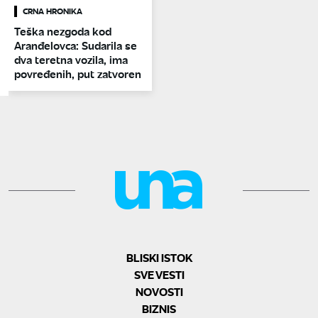
CRNA HRONIKA
Teška nezgoda kod
Aranđelovca: Sudarila se
dva teretna vozila, ima
povređenih, put zatvoren
BLISKI ISTOK
SVE VESTI
NOVOSTI
BIZNIS