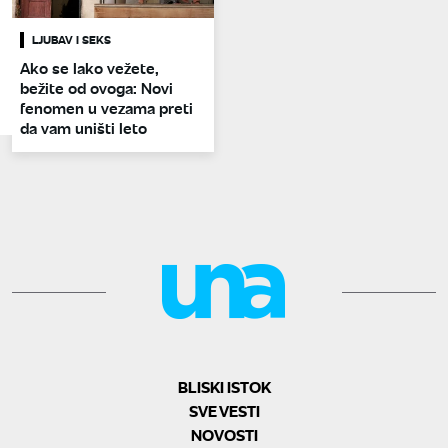
LJUBAV I SEKS
Ako se lako vežete,
bežite od ovoga: Novi
fenomen u vezama preti
da vam uništi leto
BLISKI ISTOK
SVE VESTI
NOVOSTI