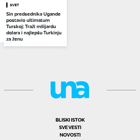
SVET
Sin predsednika Ugande
postavio ultimatum
Turskoj: Traži milijardu
dolara i najlepšu Turkinju
za ženu
BLISKI ISTOK
SVE VESTI
NOVOSTI