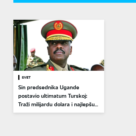
SVET
Sin predsednika Ugande
postavio ultimatum Turskoj:
Traži milijardu dolara i najlepšu
Turkinju za ženu