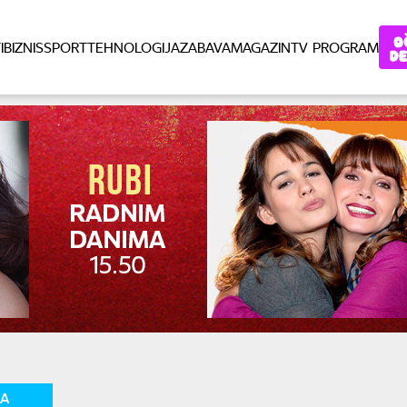
I
BIZNIS
SPORT
TEHNOLOGIJA
ZABAVA
MAGAZIN
TV PROGRAM
SA