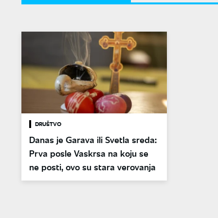
DRUŠTVO
Danas je Garava ili Svetla sreda:
Prva posle Vaskrsa na koju se
ne posti, ovo su stara verovanja