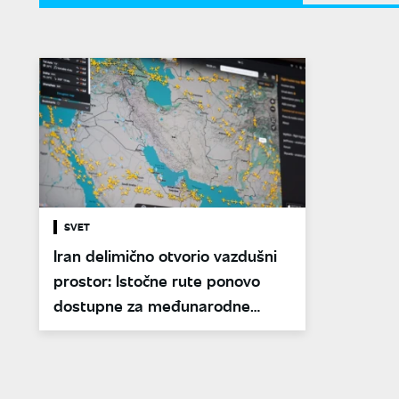
SVET
Iran delimično otvorio vazdušni
prostor: Istočne rute ponovo
dostupne za međunarodne
letove