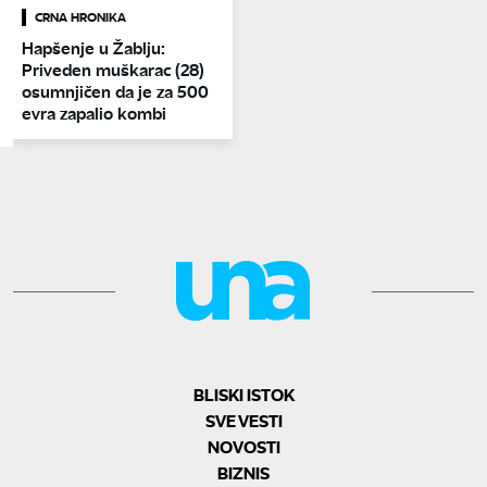
CRNA HRONIKA
Hapšenje u Žablju:
Priveden muškarac (28)
osumnjičen da je za 500
evra zapalio kombi
BLISKI ISTOK
SVE VESTI
NOVOSTI
BIZNIS