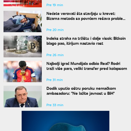
Pre 19 min
Nećete verovati šta stavljaju u krevet:
Bizarna metoda sa povrćem rešava problem
znojenja preko noći
Pre 20 min
Indeks straha na tržištu i dalje visok: Bitkoin
blago pao, itirijum nastavio rast
Pre 26 min
Najbolji igrač Mundijala odbio Real? Rodri
traži više para, veliki transfer pred kolapsom
Pre 31 min
Dodik uputio oštru poruku nemačkom
ambasadoru: "Ne lažite javnost u BiH"
Pre 33 min