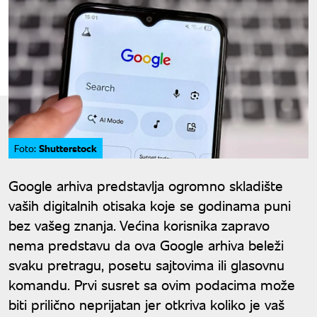
Shutterstock
Foto:
Google arhiva predstavlja ogromno skladište
vaših digitalnih otisaka koje se godinama puni
bez vašeg znanja. Većina korisnika zapravo
nema predstavu da ova Google arhiva beleži
svaku pretragu, posetu sajtovima ili glasovnu
komandu. Prvi susret sa ovim podacima može
biti prilično neprijatan jer otkriva koliko je vaš