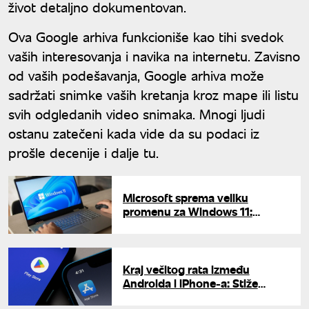
život detaljno dokumentovan.
Ova Google arhiva funkcioniše kao tihi svedok
vaših interesovanja i navika na internetu. Zavisno
od vaših podešavanja, Google arhiva može
sadržati snimke vaših kretanja kroz mape ili listu
svih odgledanih video snimaka. Mnogi ljudi
ostanu zatečeni kada vide da su podaci iz
prošle decenije i dalje tu.
Microsoft sprema veliku
promenu za Windows 11:
Sistem bi konačno mogao da
postane mnogo brži
Kraj večitog rata između
Androida i iPhone-a: Stiže
funkcija koju su korisnici