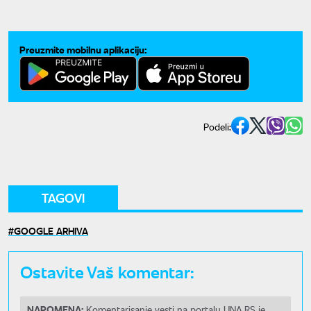
funkcije
Preuzmite mobilnu aplikaciju:
Podeli:
TAGOVI
GOOGLE ARHIVA
Ostavite Vaš komentar:
NAPOMENA:
Komentarisanje vesti na portalu UNA.RS je