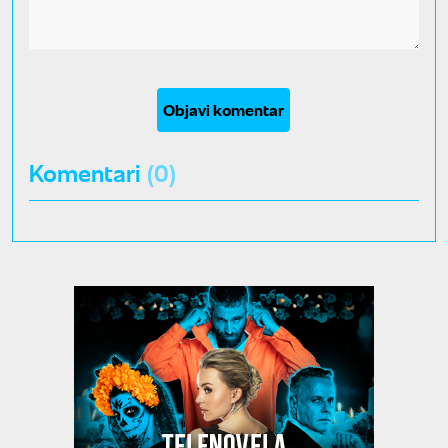
Objavi komentar
Komentari
(0)