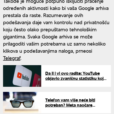
Takođe je moguće potpuno isključiti praćenje
određenih aktivnosti kako bi vaša Google arhiva
prestala da raste. Razumevanje ovih
podešavanja daje vam kontrolu nad privatnošću
koju često olako prepuštamo tehnološkim
gigantima. Svaka Google arhiva se može
prilagoditi vašim potrebama uz samo nekoliko
klikova u podešavanjima naloga, prneosi
Telegraf
.
Da li i vi ovo radite: YouTube
objavio zvaničnu statistiku koja
je sve iznenadila
Telefon vam više neće biti
potreban? Meta naočare
dobijaju revolucionarne