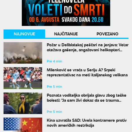
NAJNOVIJE
NAJČITANIJE
POVEZANO
Požar u Deliblatskoj peščari ne jenjava: Vetar
otežava gašenje, angažovani helikopteri
MUP-a
Pre 4 min
Milenković se vraća u Seriju A? Srpski
reprezentativac na meti italijanskog velikana
Pre 5 min
Poznata voditeljka obrijala glavu zbog teške
bolesti: "Ja sam živi dokaz da se trauma
može prevazići"
Pre 5 min
Kina uzvratila SAD: Uvela kontramere protiv
novih američkih restrikcija