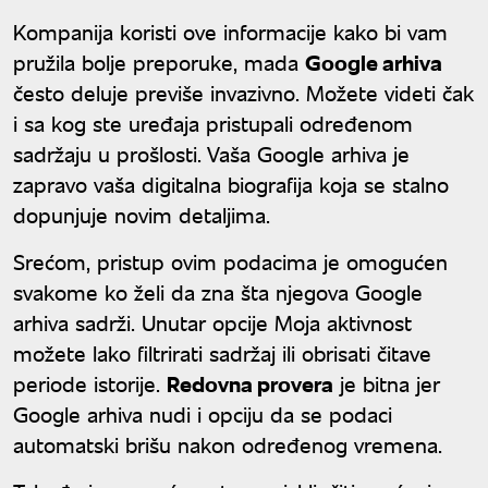
godinama čekali
Kompanija koristi ove informacije kako bi vam
pružila bolje preporuke, mada
Google arhiva
često deluje previše invazivno. Možete videti čak
i sa kog ste uređaja pristupali određenom
sadržaju u prošlosti. Vaša Google arhiva je
zapravo vaša digitalna biografija koja se stalno
dopunjuje novim detaljima.
Srećom, pristup ovim podacima je omogućen
svakome ko želi da zna šta njegova Google
arhiva sadrži. Unutar opcije Moja aktivnost
možete lako filtrirati sadržaj ili obrisati čitave
periode istorije.
Redovna provera
je bitna jer
Google arhiva nudi i opciju da se podaci
automatski brišu nakon određenog vremena.