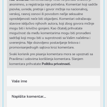
anonimno, a registracija nije potrebna. Komentari koji sadrže
psovke, uvrede, pretnje i govor mržnje na nacionalnoj,
verskoj, rasnoj osnovi ili povodom nečije seksualne
opredeljenosti neće biti objavljeni. Komentari odražavaju
stavove isključivo njihovih autora, koji zbog govora mržnje
mogu biti i krivično gonjeni. Kao čitatelj prihvatate
mogućnost da među komentarima mogu biti pronađeni
sadržaji koji mogu biti u suprotnosti sa Vašim načelima i
uverenjima. Nije dozvoljeno postavljanje linkova i
promovisanjedrugih sajtova kroz komentare.
Svaki korisnik pre pisanja komentara mora se upoznati sa
Pravilima i uslovima korišćenja komentara. Slanjem
Politiku privatnosti.
komentara prihvatate