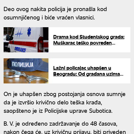
Deo ovog nakita policija je pronašla kod
osumnjičenog i biće vraćen vlasnici.
Drama kod Studentskog grada:
Muškarac teško povređen
nakon ubadanja nožem
Lažni policajac uhapšen u
Beogradu: Od građana uzimao
novac predstavljajući se kao
inspektor
On je uhapšen zbog postojanja osnova sumnje
da je izvršio krivično delo teška krađa,
saopšteno je iz Policijske uprave Subotica.
B. V. je određeno zadržavanje do 48 časova,
nakon čega će, uz krivičnu prijavu, biti priveden