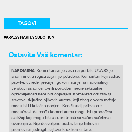
TAGOVI
KRAĐA NAKITA SUBOTICA
Ostavite Vaš komentar:
NAPOMENA:
Komentarisanje vesti na portalu UNA.RS je
anonimno, a registracija nije potrebna. Komentari koji sadrže
psovke, uvrede, pretnje i govor mržnje na nacionalnoj,
verskoj, rasnoj osnovi ili povodom nečije seksualne
opredeljenosti neće biti objavljeni. Komentari odražavaju
stavove isključivo njihovih autora, koji zbog govora mržnje
mogu biti i krivično gonjeni. Kao čitatelj prihvatate
mogućnost da među komentarima mogu biti pronađeni
sadržaji koji mogu biti u suprotnosti sa Vašim načelima i
uverenjima. Nije dozvoljeno postavljanje linkova i
promovisanjedrugih sajtova kroz komentare.