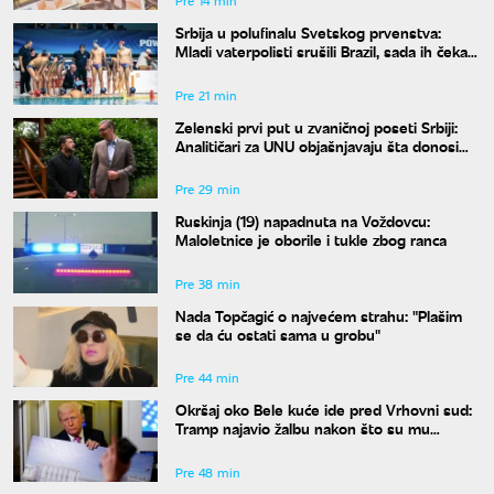
Pre 14 min
Srbija u polufinalu Svetskog prvenstva:
Mladi vaterpolisti srušili Brazil, sada ih čeka
Hrvatska
Pre 21 min
Zelenski prvi put u zvaničnoj poseti Srbiji:
Analitičari za UNU objašnjavaju šta donosi
susret u Beogradu i kako će reagovati
Moskva
Pre 29 min
Ruskinja (19) napadnuta na Voždovcu:
Maloletnice je oborile i tukle zbog ranca
Pre 38 min
Nada Topčagić o najvećem strahu: "Plašim
se da ću ostati sama u grobu"
Pre 44 min
Okršaj oko Bele kuće ide pred Vrhovni sud:
Tramp najavio žalbu nakon što su mu
blokirani radovi
Pre 48 min