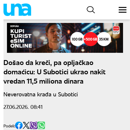
Došao da kreči, pa opljačkao
domaćicu: U Subotici ukrao nakit
vredan 11,5 miliona dinara
Neverovatna krađa u Subotici
27.06.2026. 08:41
Podeli: