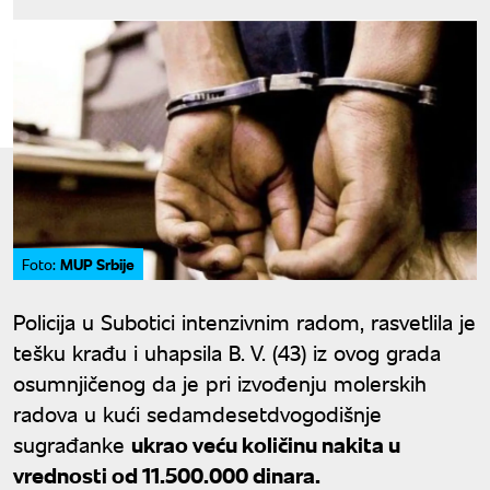
MUP Srbije
Foto:
Policija u Subotici intenzivnim radom, rasvetlila je
tešku krađu i uhapsila B. V. (43) iz ovog grada
osumnjičenog da je pri izvođenju molerskih
radova u kući sedamdesetdvogodišnje
sugrađanke
ukrao veću količinu nakita u
vrednosti od 11.500.000 dinara.