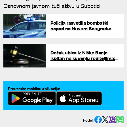
Osnovnom javnom tužilaštvu u Subotici.
Policija rasvetlila bombaški
napad na Novom Beogradu:
Uhapšene tri osobe, za
četvrtom se traga
Dečak ubica iz Niške Banje
ispitan na suđenju roditeljima:
"Ne kaje se za to što je učinio,
nalazi izgovore"
Preuzmite mobilnu aplikaciju:
Podeli: