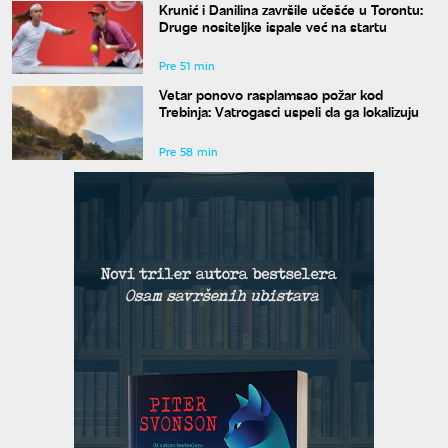
Krunić i Danilina završile učešće u Torontu:
Druge nositeljke ispale već na startu
Pre 51 min
Vetar ponovo rasplamsao požar kod
Trebinja: Vatrogasci uspeli da ga lokalizuju
Pre 58 min