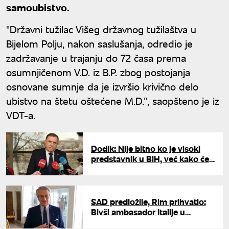
samoubistvo.
"Državni tužilac Višeg državnog tužilaštva u
Bijelom Polju, nakon saslušanja, odredio je
zadržavanje u trajanju do 72 časa prema
osumnjičenom V.D. iz B.P. zbog postojanja
osnovane sumnje da je izvršio krivično delo
ubistvo na štetu oštećene M.D.", saopšteno je iz
VDT-a.
Dodik: Nije bitno ko je visoki
predstavnik u BiH, već kako će
da radi
SAD predložile, Rim prihvatio:
Bivši ambasador Italije u
Beogradu kandidat za visokog