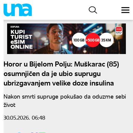
Horor u Bijelom Polju: Muškarac (85)
osumnjičen da je ubio suprugu
ubrizgavanjem velike doze insulina
Nakon smrti supruge pokušao da oduzme sebi
život
30.05.2026. 06:48