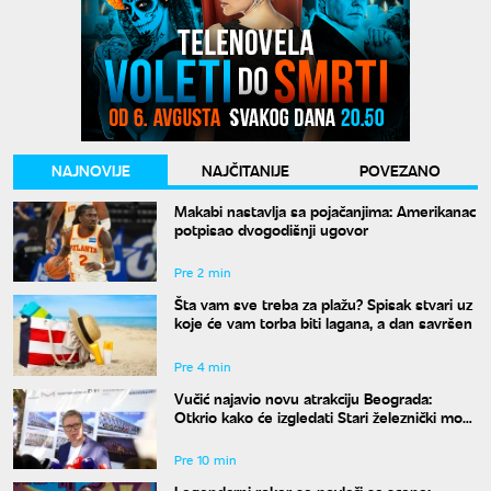
NAJNOVIJE
NAJČITANIJE
POVEZANO
Makabi nastavlja sa pojačanjima: Amerikanac
potpisao dvogodišnji ugovor
Pre 2 min
Šta vam sve treba za plažu? Spisak stvari uz
koje će vam torba biti lagana, a dan savršen
Pre 4 min
Vučić najavio novu atrakciju Beograda:
Otkrio kako će izgledati Stari železnički most
i kada će biti gotov
Pre 10 min