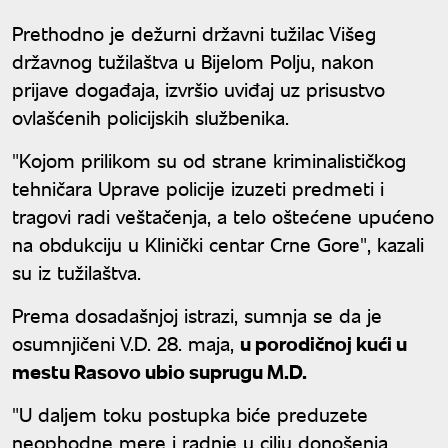
predstavnika u BiH
Prethodno je dežurni državni tužilac Višeg
državnog tužilaštva u Bijelom Polju, nakon
prijave događaja, izvršio uviđaj uz prisustvo
ovlašćenih policijskih službenika.
"Kojom prilikom su od strane kriminalističkog
tehničara Uprave policije izuzeti predmeti i
tragovi radi veštačenja, a telo oštećene upućeno
na obdukciju u Klinički centar Crne Gore", kazali
su iz tužilaštva.
Prema dosadašnjoj istrazi, sumnja se da je
osumnjičeni V.D. 28. maja,
u porodičnoj kući u
mestu Rasovo ubio suprugu M.D.
"U daljem toku postupka biće preduzete
neophodne mere i radnje u cilju donošenja