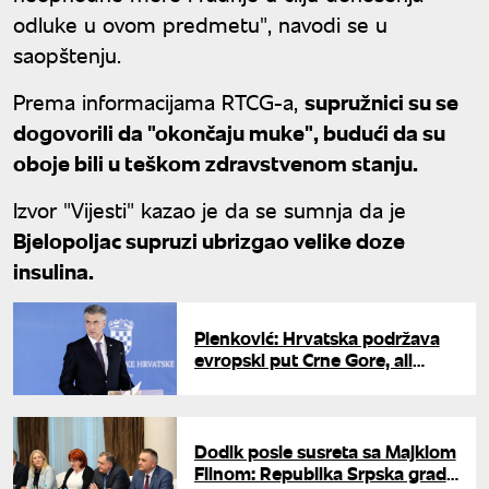
odluke u ovom predmetu", navodi se u
saopštenju.
Prema informacijama RTCG-a,
supružnici su se
dogovorili da "okončaju muke", budući da su
oboje bili u teškom zdravstvenom stanju.
Izvor "Vijesti" kazao je da se sumnja da je
Bjelopoljac supruzi ubrizgao velike doze
insulina.
Plenković: Hrvatska podržava
evropski put Crne Gore, ali
mora da ispuni još neke
kriterijume
Dodik posle susreta sa Majklom
Flinom: Republika Srpska gradi