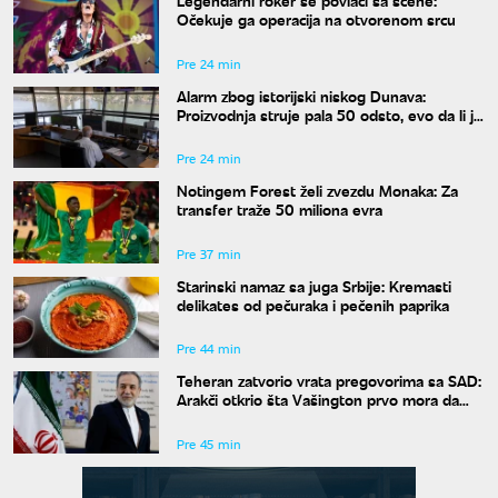
Legendarni roker se povlači sa scene:
Očekuje ga operacija na otvorenom srcu
Pre 24 min
Alarm zbog istorijski niskog Dunava:
Proizvodnja struje pala 50 odsto, evo da li je
snabdevanje ugroženo
Pre 24 min
Notingem Forest želi zvezdu Monaka: Za
transfer traže 50 miliona evra
Pre 37 min
Starinski namaz sa juga Srbije: Kremasti
delikates od pečuraka i pečenih paprika
Pre 44 min
Teheran zatvorio vrata pregovorima sa SAD:
Arakči otkrio šta Vašington prvo mora da
uradi
Pre 45 min