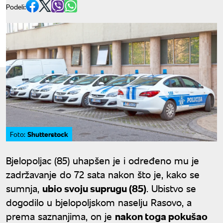
Podeli:
Shutterstock
Foto:
Bjelopoljac (85) uhapšen je i određeno mu je
zadržavanje do 72 sata nakon što je, kako se
sumnja,
ubio svoju suprugu (85)
. Ubistvo se
dogodilo u bjelopoljskom naselju Rasovo, a
prema saznanjima, on je
nakon toga pokušao