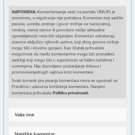
NAPOMENA:
Komentarisanje vesti na portalu UNA.RS je
anonimno, a registracija nije potrebna. Komentari koji sadrže
psovke, uvrede, pretnje i govor mržnje na nacionalnoj,
verskoj, rasnoj osnovi ili povodom nečije seksualne
opredeljenosti neće biti objavljeni. Komentari odražavaju
stavove isključivo njihovih autora, koji zbog govora mržnje
mogu biti i krivično gonjeni. Kao čitatelj prihvatate
mogućnost da među komentarima mogu biti pronađeni
sadržaji koji mogu biti u suprotnosti sa Vašim načelima i
uverenjima. Nije dozvoljeno postavljanje linkova i
promovisanjedrugih sajtova kroz komentare.
Svaki korisnik pre pisanja komentara mora se upoznati sa
Pravilima i uslovima korišćenja komentara. Slanjem
Politiku privatnosti.
komentara prihvatate