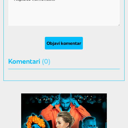
Objavi komentar
Komentari
(0)