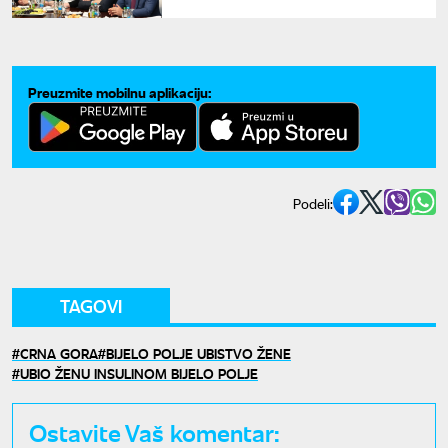
još uspešniju budućnost
Preuzmite mobilnu aplikaciju:
Podeli:
TAGOVI
CRNA GORA
BIJELO POLJE UBISTVO ŽENE
UBIO ŽENU INSULINOM BIJELO POLJE
Ostavite Vaš komentar: