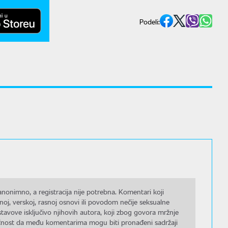
Podeli:
nonimno, a registracija nije potrebna. Komentari koji
noj, verskoj, rasnoj osnovi ili povodom nečije seksualne
stavove isključivo njihovih autora, koji zbog govora mržnje
gućnost da među komentarima mogu biti pronađeni sadržaji