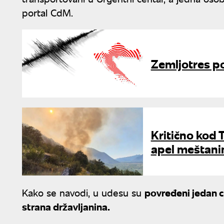
portal CdM.
Zemljotres p
Kritično kod T
apel meštan
Kako se navodi, u udesu su
povređeni jedan c
strana državljanina.