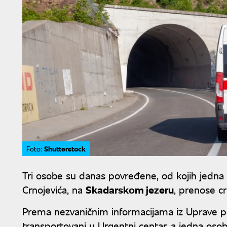
Shutterstock
Foto:
Tri osobe su danas povređene, od kojih jedna t
Crnojevića, na
Skadarskom jezeru
, prenose c
Prema nezvaničnim informacijama iz Uprave po
transportovani u Urgentni centar, a jedna oso