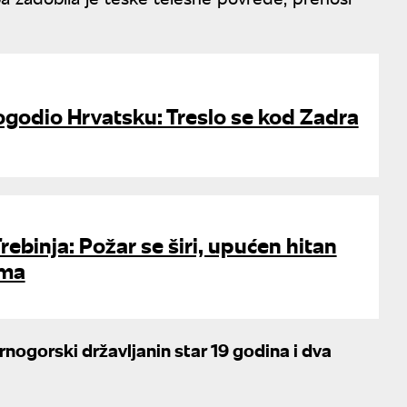
ogodio Hrvatsku: Treslo se kod Zadra
rebinja: Požar se širi, upućen hitan
ima
rnogorski državljanin star 19 godina i dva