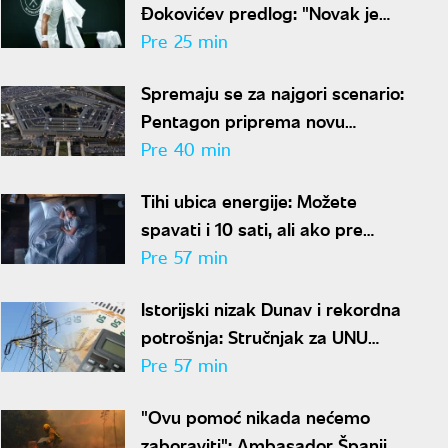
Đokovićev predlog: "Novak je
sve stariji, zato nam predlaže
Pre 25 min
kraće mečeve"
Spremaju se za najgori scenario:
Pentagon priprema novu
nuklearnu strategiju za
Pre 40 min
eventualni sukob sa Rusijom i
Tihi ubica energije: Možete
Kinom
spavati i 10 sati, ali ako pre
kreveta radite ovo, organizam
Pre 57 min
vam se neće oporaviti
Istorijski nizak Dunav i rekordna
potrošnja: Stručnjak za UNU
otkriva kako uštedeti struju
Pre 57 min
"Ovu pomoć nikada nećemo
zaboraviti": Ambasador Španije