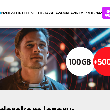
I
BIZNIS
SPORT
TEHNOLOGIJA
ZABAVA
MAGAZIN
TV PROGRAM
darskom jezeru: