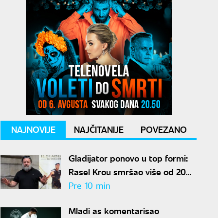
NAJNOVIJE
NAJČITANIJE
POVEZANO
Gladijator ponovo u top formi:
Rasel Krou smršao više od 20
kilograma pa zapalio društvene
Pre 10 min
mreže novim izgledom
Mladi as komentarisao