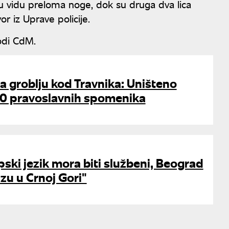
 u vidu preloma noge, dok su druga dva lica
r iz Uprave policije.
odi CdM.
 groblju kod Travnika: Uništeno
80 pravoslavnih spomenika
pski jezik mora biti službeni, Beograd
rizu u Crnoj Gori"