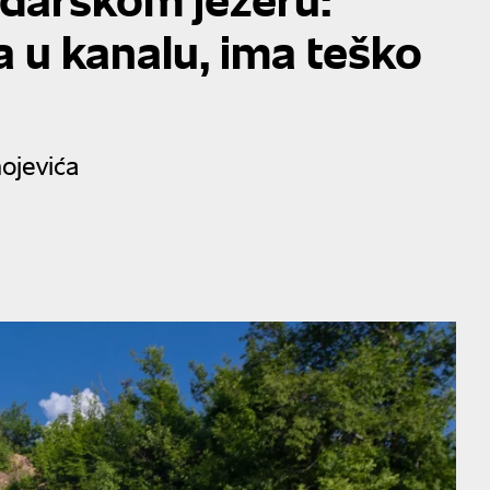
la u kanalu, ima teško
ojevića