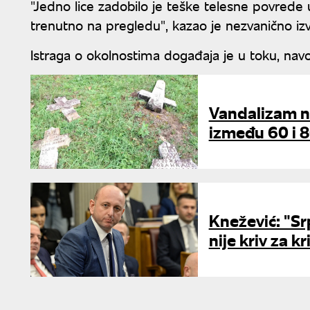
"Jedno lice zadobilo je teške telesne povrede
trenutno na pregledu", kazao je nezvanično izvo
Istraga o okolnostima događaja je u toku, nav
Vandalizam na
između 60 i 
Knežević: "Sr
nije kriv za k