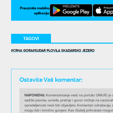
Preuzmite mobilnu
aplikaciju:
TAGOVI
CRNA GORA
SUDAR PLOVILA SKADARSKO JEZERO
Ostavite Vaš komentar:
NAPOMENA:
Komentarisanje vesti na portalu UNA.RS je a
sadrže psovke, uvrede, pretnje i govor mržnje na nacional
opredeljenosti neće biti objavljeni. Komentari odražavaju 
mogu biti i krivično gonjeni. Kao čitatelj prihvatate mo