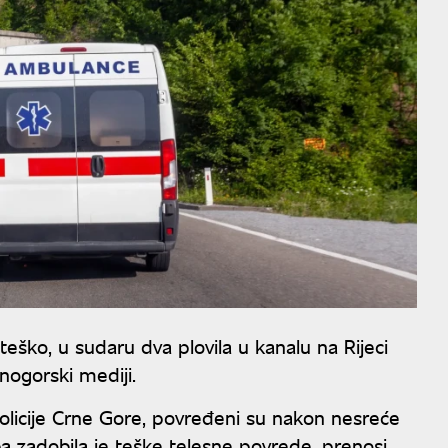
eško, u sudaru dva plovila u kanalu na Rijeci
rnogorski mediji.
licije Crne Gore, povređeni su nakon nesreće
ba zadobila je teške telesne povrede, prenosi