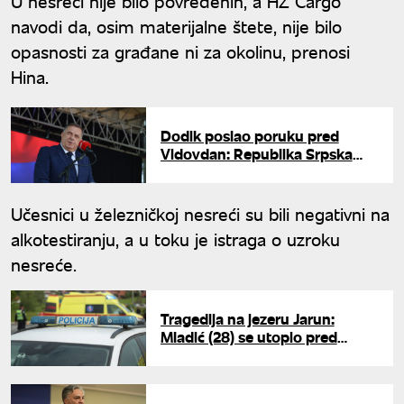
U nesreći nije bilo povređenih, a HŽ Cargo
navodi da, osim materijalne štete, nije bilo
opasnosti za građane ni za okolinu, prenosi
Hina.
Dodik poslao poruku pred
Vidovdan: Republika Srpska
mora da pokaže potpuno
jedinstvo
Učesnici u železničkoj nesreći su bili negativni na
alkotestiranju, a u toku je istraga o uzroku
nesreće.
Tragedija na jezeru Jarun:
Mladić (28) se utopio pred
prijateljima