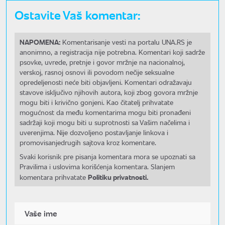
Ostavite Vaš komentar:
NAPOMENA:
Komentarisanje vesti na portalu UNA.RS je
anonimno, a registracija nije potrebna. Komentari koji sadrže
psovke, uvrede, pretnje i govor mržnje na nacionalnoj,
verskoj, rasnoj osnovi ili povodom nečije seksualne
opredeljenosti neće biti objavljeni. Komentari odražavaju
stavove isključivo njihovih autora, koji zbog govora mržnje
mogu biti i krivično gonjeni. Kao čitatelj prihvatate
mogućnost da među komentarima mogu biti pronađeni
sadržaji koji mogu biti u suprotnosti sa Vašim načelima i
uverenjima. Nije dozvoljeno postavljanje linkova i
promovisanjedrugih sajtova kroz komentare.
Svaki korisnik pre pisanja komentara mora se upoznati sa
Pravilima i uslovima korišćenja komentara. Slanjem
Politiku privatnosti.
komentara prihvatate