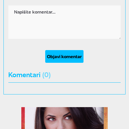
Objavi komentar
Komentari
(0)