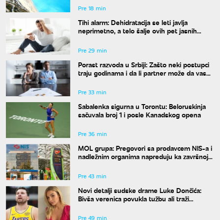
Pre 18 min
Tihi alarm: Dehidratacija se leti javlja
neprimetno, a telo šalje ovih pet jasnih
znakova pre nego što osetite žeđ
Pre 29 min
Porast razvoda u Srbiji: Zašto neki postupci
traju godinama i da li partner može da vas
"zadrži" u braku?
Pre 33 min
Sabalenka sigurna u Torontu: Beloruskinja
sačuvala broj 1 i posle Kanadskog opena
Pre 36 min
MOL grupa: Pregovori sa prodavcem NIS-a i
nadležnim organima napreduju ka završnoj
fazi
Pre 43 min
Novi detalji sudske drame Luke Dončića:
Bivša verenica povukla tužbu ali traži
bogatstvo na sudu u Sloveniji
Pre 49 min