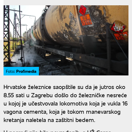
Profimedia
Foto:
Hrvatske železnice saopštile su da je jutros oko
8.55 sati u Zagrebu došlo do železničke nesreće
u kojoj je učestvovala lokomotiva koja je vukla 16
vagona cementa, koja je tokom manevarskog
kretanja naletela na zaštitni bedem.