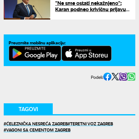
"Ne sme ostati nekažnjeno":
Karan podneo krivičnu prijavu
zbog paljenja zastave
Republike Srpske
Preuzmite mobilnu aplikaciju:
Podeli:
TAGOVI
ĆELEZNIČKA NESREĆA ZAGREB
TERETNI VOZ ZAGREB
VAGONI SA CEMENTOM ZAGREB