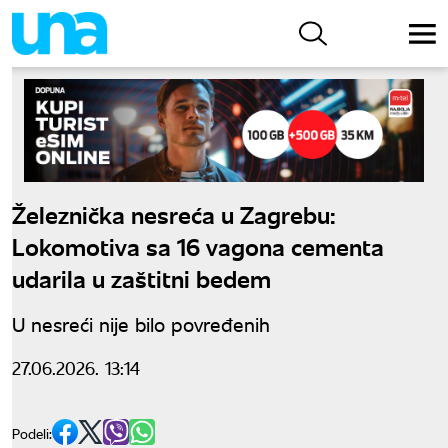
Železnička nesreća u Zagrebu:
Lokomotiva sa 16 vagona cementa
udarila u zaštitni bedem
U nesreći nije bilo povređenih
27.06.2026. 13:14
Podeli: