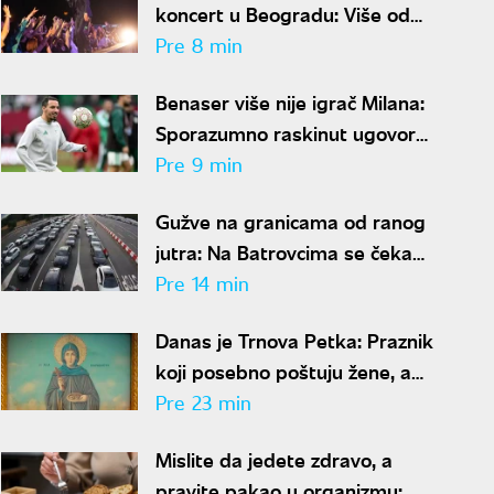
koncert u Beogradu: Više od
dva i po sata muzike na
Pre 8 min
Kalemegdanu
Benaser više nije igrač Milana:
Sporazumno raskinut ugovor
posle šest godina
Pre 9 min
Gužve na granicama od ranog
jutra: Na Batrovcima se čeka
četiri sata, evo gde su još
Pre 14 min
kolone
Danas je Trnova Petka: Praznik
koji posebno poštuju žene, a
ovo su običaji i verovanja
Pre 23 min
Mislite da jedete zdravo, a
pravite pakao u organizmu: