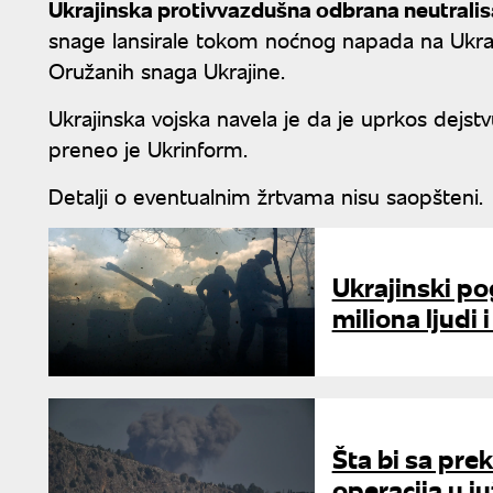
Ukrajinska protivvazdušna odbrana neutralis
snage lansirale tokom noćnog napada na Ukra
Oružanih snaga Ukrajine.
Ukrajinska vojska navela je da je uprkos dejs
preneo je Ukrinform.
Detalji o eventualnim žrtvama nisu saopšteni.
Ukrajinski pog
miliona ljudi i
Šta bi sa pre
operacija u 