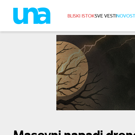
BLISKI ISTOK
SVE VESTI
NOVOST
Masovni napadi drono