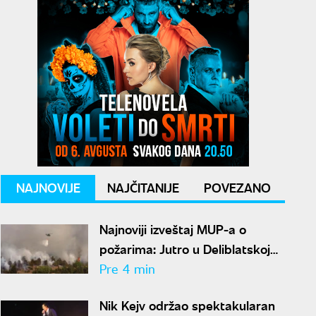
NAJNOVIJE
NAJČITANIJE
POVEZANO
Najnoviji izveštaj MUP-a o
požarima: Jutro u Deliblatskoj
peščari mirnije, helikopteri se
Pre 4 min
sele na Stolove
Nik Kejv održao spektakularan