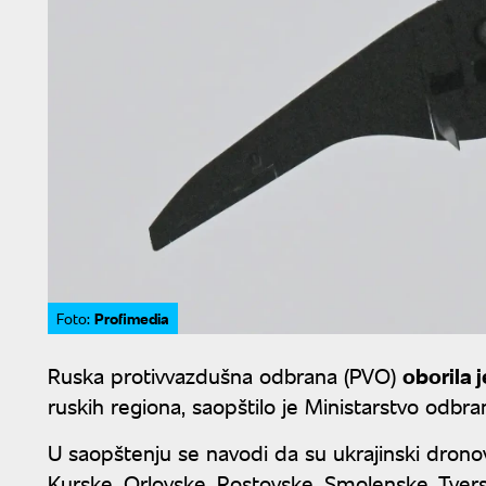
Profimedia
Foto:
Ruska protivvazdušna odbrana (PVO)
oborila 
ruskih regiona, saopštilo je Ministarstvo odbra
U saopštenju se navodi da su ukrajinski dronov
Kurske, Orlovske, Rostovske, Smolenske, Tvers