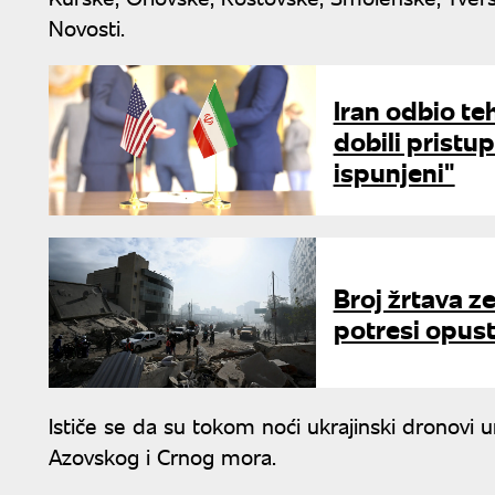
Novosti.
Iran odbio t
dobili pristu
ispunjeni"
Broj žrtava z
potresi opust
Ističe se da su tokom noći ukrajinski dronovi u
Azovskog i Crnog mora.