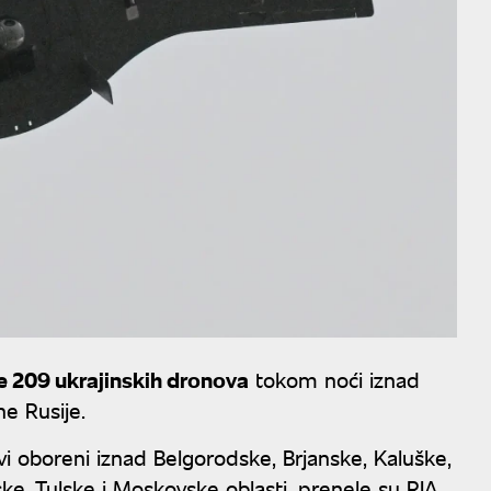
je 209 ukrajinskih dronova
tokom noći iznad
ne Rusije.
i oboreni iznad Belgorodske, Brjanske, Kaluške,
ke, Tulske i Moskovske oblasti, prenele su RIA