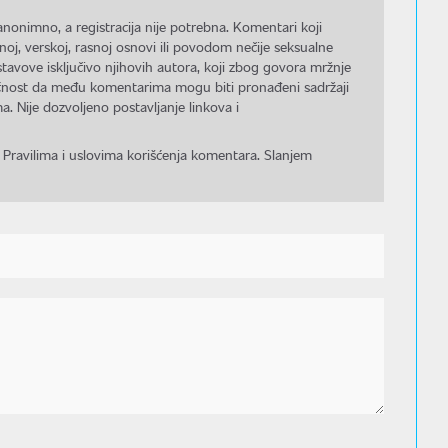
nonimno, a registracija nije potrebna. Komentari koji
noj, verskoj, rasnoj osnovi ili povodom nečije seksualne
stavove isključivo njihovih autora, koji zbog govora mržnje
gućnost da među komentarima mogu biti pronađeni sadržaji
a. Nije dozvoljeno postavljanje linkova i
 Pravilima i uslovima korišćenja komentara. Slanjem