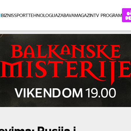
I
BIZNIS
SPORT
TEHNOLOGIJA
ZABAVA
MAGAZIN
TV PROGRAM
vima: Rusija i