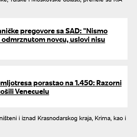
ehničke pregovore sa SAD: "Nismo
p odmrznutom novcu, uslovi nisu
emljotresa porastao na 1.450: Razorni
ošili Venecuelu
ništeni i iznad Krasnodarskog kraja, Krima, kao i