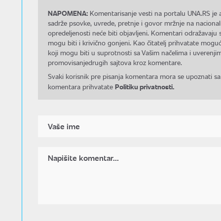
NAPOMENA:
Komentarisanje vesti na portalu UNA.RS je a
sadrže psovke, uvrede, pretnje i govor mržnje na nacional
opredeljenosti neće biti objavljeni. Komentari odražavaju 
mogu biti i krivično gonjeni. Kao čitatelj prihvatate mo
koji mogu biti u suprotnosti sa Vašim načelima i uverenjim
promovisanjedrugih sajtova kroz komentare.
Svaki korisnik pre pisanja komentara mora se upoznati sa
Politiku privatnosti.
komentara prihvatate