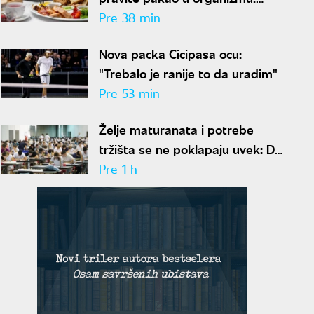
Izbegavajte ove namirnice u
Pre 38 min
širokom luku ako vam je šećer u
Nova packa Cicipasa ocu:
krvi nestabilan
"Trebalo je ranije to da uradim"
Pre 53 min
Želje maturanata i potrebe
tržišta se ne poklapaju uvek: Da
li popularnost fakulteta znači i
Pre 1 h
siguran posao?