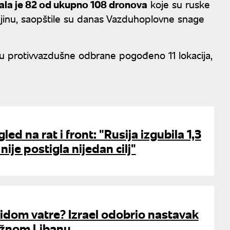
ala je 82 od ukupno 108 dronova
koje su ruske
jinu, saopštile su danas Vazduhoplovne snage
tvu protivvazdušne odbrane pogođeno 11 lokacija,
led na rat i front: "Rusija izgubila 1,3
 nije postigla nijedan cilj"
kidom vatre? Izrael odobrio nastavak
južnom Libanu