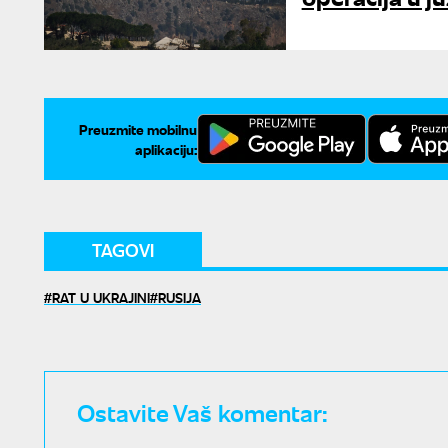
Preuzmite mobilnu
aplikaciju:
TAGOVI
RAT U UKRAJINI
RUSIJA
Ostavite Vaš komentar: