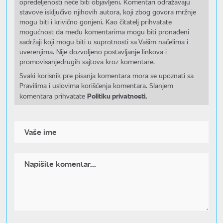
opredeljenosti neće biti objavljeni. Komentari odražavaju
stavove isključivo njihovih autora, koji zbog govora mržnje
mogu biti i krivično gonjeni. Kao čitatelj prihvatate
mogućnost da među komentarima mogu biti pronađeni
sadržaji koji mogu biti u suprotnosti sa Vašim načelima i
uverenjima. Nije dozvoljeno postavljanje linkova i
promovisanjedrugih sajtova kroz komentare.
Svaki korisnik pre pisanja komentara mora se upoznati sa
Pravilima i uslovima korišćenja komentara. Slanjem
Politiku privatnosti.
komentara prihvatate