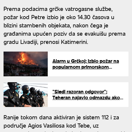
Prema podacima grčke vatrogasne službe,
požar kod Petre izbio je oko 14.30 časova u
blizini stambenih objekata, nakon čega je
građanima upućen poziv da se evakuišu prema
gradu Livadiji, prenosi Katimerini.
Alarm u Grčkoj: Izbio požar na
popularnom primorskom
području, vatrogasci se bore sa
vatrenom stihijom i jakim
vetrom
"Sledi razoran odgovor":
Teheran najavio odmazdu ako
Vašington ponovo prekrši
dogovor
Ranije tokom dana aktiviran je sistem 112 i za
područje Agios Vasiliosa kod Tebe, uz