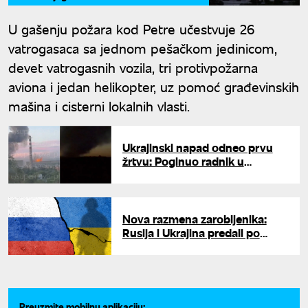
U gašenju požara kod Petre učestvuje 26
vatrogasaca sa jednom pešačkom jedinicom,
devet vatrogasnih vozila, tri protivpožarna
aviona i jedan helikopter, uz pomoć građevinskih
mašina i cisterni lokalnih vlasti.
Ukrajinski napad odneo prvu
žrtvu: Poginuo radnik u
Volgogradskoj oblasti, 11 osoba
povređeno
Nova razmena zarobljenika:
Rusija i Ukrajina predali po
sedam civila
Preuzmite mobilnu aplikaciju: