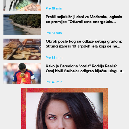
od 20 odsto
Pre 18 min
Prošli najkritičniji dani za Mađarsku, oglasio
se premijer: "Očuvali smo energetsku
bezbednost"
Pre 31 min
Obrok posle kog se odlaže šetnja gradom:
Stranci izabrali 10 srpskih jela koja se ne
propuštaju u Beogradu
Pre 35 min
Kako je Barselona "otela" Rodrija Realu?
Ovaj bivši fudbaler odigrao ključnu ulogu u
transferu
Pre 42 min