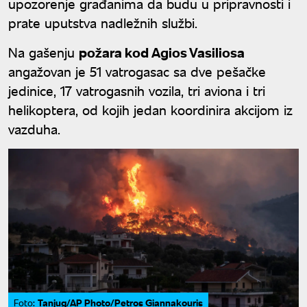
upozorenje građanima da budu u pripravnosti i
prate uputstva nadležnih službi.
Na gašenju
požara kod Agios Vasiliosa
angažovan je 51 vatrogasac sa dve pešačke
jedinice, 17 vatrogasnih vozila, tri aviona i tri
helikoptera, od kojih jedan koordinira akcijom iz
vazduha.
Tanjug/AP Photo/Petros Giannakouris
Foto: