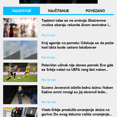
NAJNOVIJE
NAJČITANIJE
POVEZANO
Toplotni talas se ne smiruje: Ekstremne
vrućine obaraju rekorde širom centralne i
istočne Evrope
Pre 3 min
Kraj agonije na pomolu: Očekuje se da požar
kod Ušća bude uskoro lokalizovan
Pre 4 min
Polovičan učinak nije doneo pomak: Evo gde
se Srbija nalazi na UEFA rang listi nakon
mečeva Zvezde i Partizana u Evropi
Pre 13 min
Suzana Jovanović otkrila bolnu istinu: Nakon
Sašine smrti mnogi su joj okrenuli leđa:
"Nestali su"
Pre 15 min
Vlada Srbije produžila smanjenje akciza na
gorivo: Do ovog datuma važiće umanjenje