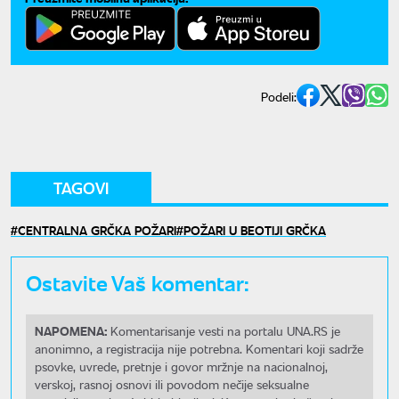
Podeli:
TAGOVI
CENTRALNA GRČKA POŽARI
POŽARI U BEOTIJI GRČKA
Ostavite Vaš komentar:
NAPOMENA:
Komentarisanje vesti na portalu UNA.RS je
anonimno, a registracija nije potrebna. Komentari koji sadrže
psovke, uvrede, pretnje i govor mržnje na nacionalnoj,
verskoj, rasnoj osnovi ili povodom nečije seksualne