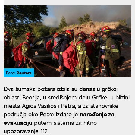
Reuters
Foto:
Dva šumska požara izbila su danas u grčkoj
oblasti Beotija, u središnjem delu Grčke, u blizini
mesta Agios Vasilios i Petra, a za stanovnike
područja oko Petre izdato je
naređenje za
evakuaciju
putem sistema za hitno
upozoravanje 112.