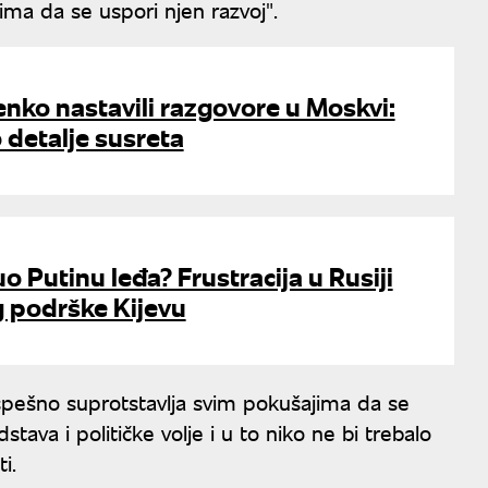
ima da se uspori njen razvoj".
enko nastavili razgovore u Moskvi:
 detalje susreta
 Putinu leđa? Frustracija u Rusiji
g podrške Kijevu
spešno suprotstavlja svim pokušajima da se
ava i političke volje i u to niko ne bi trebalo
i.