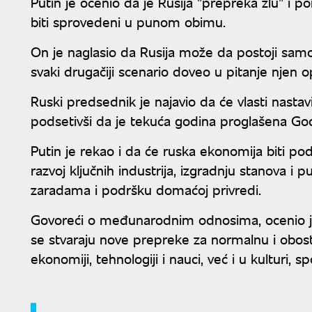
Putin je ocenio da je Rusija "prepreka zlu" i po
biti sprovedeni u punom obimu.
On je naglasio da Rusija može da postoji samo 
svaki drugačiji scenario doveo u pitanje njen 
Ruski predsednik je najavio da će vlasti nastavi
podsetivši da je tekuća godina proglašena Go
Putin je rekao i da će ruska ekonomija biti pod
razvoj ključnih industrija, izgradnju stanova i
zaradama i podršku domaćoj privredi.
Govoreći o međunarodnim odnosima, ocenio je 
se stvaraju nove prepreke za normalnu i obos
ekonomiji, tehnologiji i nauci, već i u kulturi, 