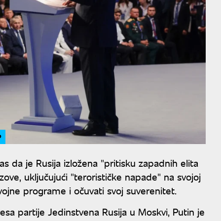
P
nas da je Rusija izložena "pritisku zapadnih elita
zove, uključujući "terorističke napade" na svojoj
azvojne programe i očuvati svoj suverenitet.
sa partije Jedinstvena Rusija u Moskvi, Putin je