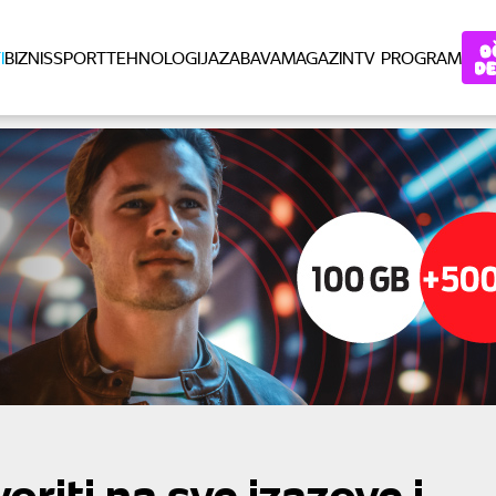
I
BIZNIS
SPORT
TEHNOLOGIJA
ZABAVA
MAGAZIN
TV PROGRAM
oriti na sve izazove i