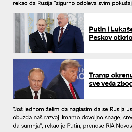
rekao da Rusija "sigurno odoleva svim pokušaj
Putin i Lukaš
Peskov otkrio
Tramp okrenuo
sve veća zbo
"Još jednom želim da naglasim da se Rusija u
obuzda naš razvoj. Imamo dovoljno snage, sredst
da sumnja", rekao je Putin, prenose RIA Novost