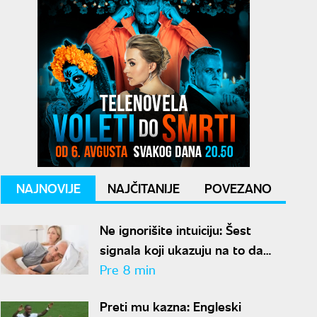
NAJNOVIJE
NAJČITANIJE
POVEZANO
Ne ignorišite intuiciju: Šest
signala koji ukazuju na to da
partner krije aferu
Pre 8 min
Preti mu kazna: Engleski