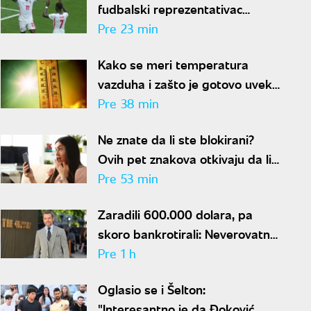
fudbalski reprezentativac
optužen za napad u noćnom
Pre 23 min
klubu
Kako se meri temperatura
vazduha i zašto je gotovo uvek
niža od one koju pokazuju naši
Pre 38 min
termometri
Ne znate da li ste blokirani?
Ovih pet znakova otkivaju da li
se nalazite na nečijoj "crnoj listi"
Pre 53 min
Zaradili 600.000 dolara, pa
skoro bankrotirali: Neverovatna
ispovest Meta Dejmona o paklu
Pre 1 h
kroz koji je prošao
Oglasio se i Šelton:
"Interesantno je da Đoković