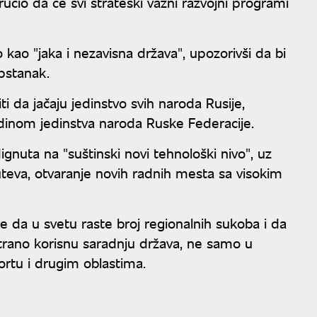
ručio da će svi strateški važni razvojni programi
kao "jaka i nezavisna država", upozorivši da bi
opstanak.
ti da jačaju jedinstvo svih naroda Rusije,
dinom jedinstva naroda Ruske Federacije.
ignuta na "suštinski novi tehnološki nivo", uz
 puteva, otvaranje novih radnih mesta sa visokim
da u svetu raste broj regionalnih sukoba i da
trano korisnu saradnju država, ne samo u
sportu i drugim oblastima.