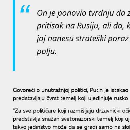
On je ponovio tvrdnju da 
pritisak na Rusiju, ali da,
joj nanesu strateški pora
polju.
Govoreći o unutrašnjoj politici, Putin je istak
predstavljaju čvrst temelj koji ujedinjuje rusko
"Za sve političare koji razmišljaju državnički o
predstavlja snažan svetonazorski temelj koji uj
takvo jedinstvo može da se gradi samo na slobo