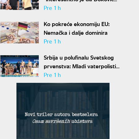
predlaže skraćenje mečeva..."
Pre 1 h
Ko pokreće ekonomiju EU:
Nemačka i dalje dominira
Pre 1 h
Srbija u polufinalu Svetskog
prvenstva: Mladi vaterpolisti
srušili Brazil, sada ih čeka
Pre 1 h
Hrvatska