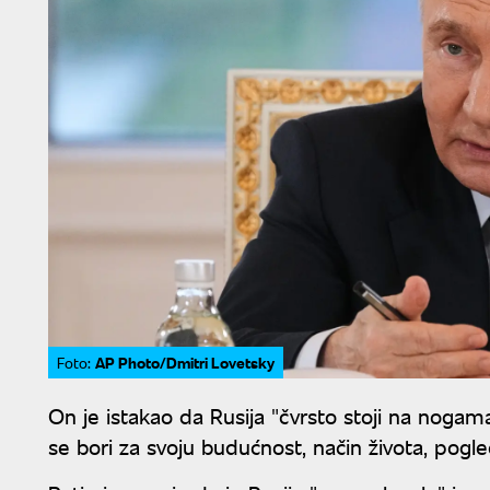
AP Photo/Dmitri Lovetsky
Foto:
On je istakao da Rusija "čvrsto stoji na noga
se bori za svoju budućnost, način života, pogled