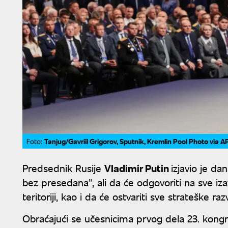
Tanjug/Gavriil Grigorov, Sputnik, Kremlin Pool Photo via A
Foto:
Predsednik Rusije
Vladimir Putin
izjavio je da
bez presedana", ali da će odgovoriti na sve iza
teritoriji, kao i da će ostvariti sve strateške r
Obraćajući se učesnicima prvog dela 23. kongre