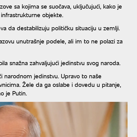
zove sa kojima se suočava, uključujući, kako je
 infrastrukturne objekte.
va da destabilizuju političku situaciju u zemlji.
zazovu unutrašnje podele, ali im to ne polazi za
bila snažna zahvaljujući jedinstvu svog naroda.
jući narodnom jedinstvu. Upravo to naše
nicima. Žele da ga oslabe i dovedu u pitanje,
o je Putin.