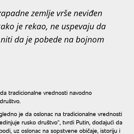
zapadne zemlje vrše neviđen
 kako je rekao, ne uspevaju da
z niti da je pobede na bojnom
ao da tradicionalne vrednosti navodno
 društvo.
čigledno je da oslonac na tradicionalne vrednosti
edinjuje rusko društvo", tvrdi Putin, dodajući da
di, uz oslonac na sopstvene običaje, istoriju i