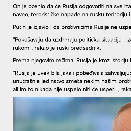
On je ocenio da će Rusija odgovoriti na sve iza
naveo, terorističke napade na rusku teritoriju i
Putin je izjavio i da protivnicima Rusije ne uspe
"Pokušavaju da uzdrmaju političku situaciju i i
rukom", rekao je ruski predsednik.
Prema njegovim rečima, Rusija je kroz istoriju 
"Rusija je uvek bila jaka i pobeđivala zahvalju
unutrašnje jedinstvo smeta nekim našim protiv
ali im to nikada nije uspelo niti će uspeti", reka