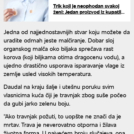
Trik koji je neophodan svakoj
ženi: Jedan proizvod iz kupatila
briše fleke od šminke
Jedna od najjednostavnijih stvar koju možete da
uradite odmah jeste malčiranje. Dobar sloj
organskog malča oko biljaka sprečava rast
korova (koji biljkama otima dragocenu vodu), a
ujedno drastično usporava isparavanje vlage iz
zemlje usled visokih temperatura.
Daudal na kraju šalje i utešnu poruku svim
vlasnicima kuća čiji je travnjak zbog suše počeo
da gubi jarko zelenu boju.
"Ako travnjak požuti, to uopšte ne znači da je
mrtav. Trava je neverovatno otporna i žilava
životna forma. U najvećem broju slučajeva, ona