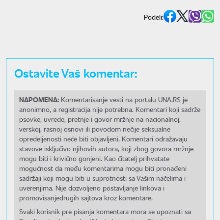
Podeli:
Ostavite Vaš komentar:
NAPOMENA:
Komentarisanje vesti na portalu UNA.RS je
anonimno, a registracija nije potrebna. Komentari koji sadrže
psovke, uvrede, pretnje i govor mržnje na nacionalnoj,
verskoj, rasnoj osnovi ili povodom nečije seksualne
opredeljenosti neće biti objavljeni. Komentari odražavaju
stavove isključivo njihovih autora, koji zbog govora mržnje
mogu biti i krivično gonjeni. Kao čitatelj prihvatate
mogućnost da među komentarima mogu biti pronađeni
sadržaji koji mogu biti u suprotnosti sa Vašim načelima i
uverenjima. Nije dozvoljeno postavljanje linkova i
promovisanjedrugih sajtova kroz komentare.
Svaki korisnik pre pisanja komentara mora se upoznati sa