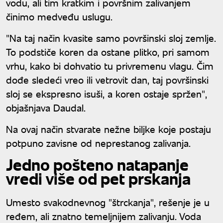
vodu, ali tim kratkim i površnim zalivanjem
činimo medveđu uslugu.
"Na taj način kvasite samo površinski sloj zemlje.
To podstiče koren da ostane plitko, pri samom
vrhu, kako bi dohvatio tu privremenu vlagu. Čim
dođe sledeći vreo ili vetrovit dan, taj površinski
sloj se ekspresno isuši, a koren ostaje spržen",
objašnjava Daudal.
Na ovaj način stvarate nežne biljke koje postaju
potpuno zavisne od neprestanog zalivanja.
Jedno pošteno natapanje
vredi više od pet prskanja
Umesto svakodnevnog "štrckanja", rešenje je u
ređem, ali znatno temeljnijem zalivanju. Voda