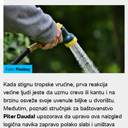
Pixabay
Foto:
Kada stignu tropske vrućine, prva reakcija
većine ljudi jeste da uzmu crevo ili kantu i na
brzinu osveže svoje uvenule biljke u dvorištu.
Međutim, poznati stručnjak za baštovanstvo
Piter Daudal
upozorava da upravo ova naizgled
logična navika zapravo polako slabi i uništava