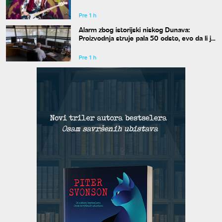
Pre 1 h
Alarm zbog istorijski niskog Dunava:
Proizvodnja struje pala 50 odsto, evo da li je
snabdevanje ugroženo
Pre 1 h