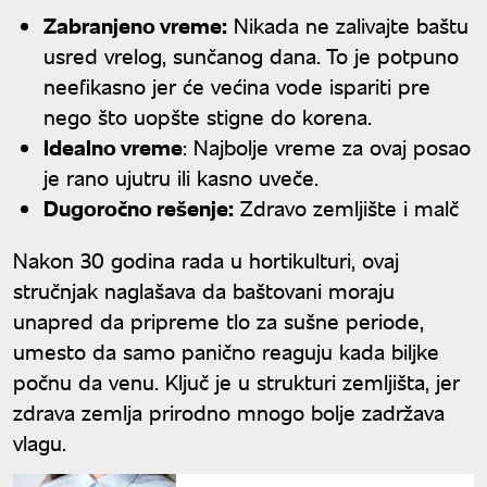
Zabranjeno vreme:
Nikada ne zalivajte baštu
usred vrelog, sunčanog dana. To je potpuno
neefikasno jer će većina vode ispariti pre
nego što uopšte stigne do korena.
Idealno vreme
: Najbolje vreme za ovaj posao
je rano ujutru ili kasno uveče.
Dugoročno rešenje:
Zdravo zemljište i malč
Nakon 30 godina rada u hortikulturi, ovaj
stručnjak naglašava da baštovani moraju
unapred da pripreme tlo za sušne periode,
umesto da samo panično reaguju kada biljke
počnu da venu. Ključ je u strukturi zemljišta, jer
zdrava zemlja prirodno mnogo bolje zadržava
vlagu.