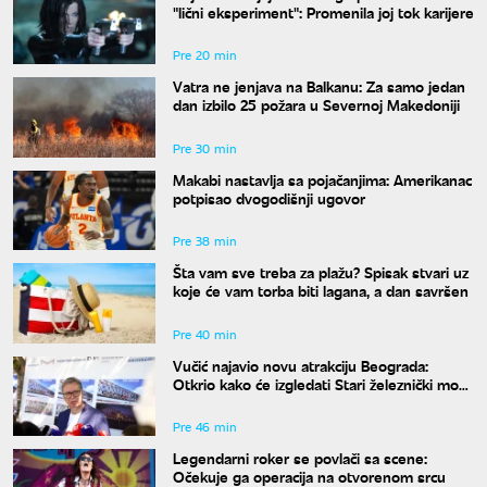
"lični eksperiment": Promenila joj tok karijere
Pre 20 min
Vatra ne jenjava na Balkanu: Za samo jedan
dan izbilo 25 požara u Severnoj Makedoniji
Pre 30 min
Makabi nastavlja sa pojačanjima: Amerikanac
potpisao dvogodišnji ugovor
Pre 38 min
Šta vam sve treba za plažu? Spisak stvari uz
koje će vam torba biti lagana, a dan savršen
Pre 40 min
Vučić najavio novu atrakciju Beograda:
Otkrio kako će izgledati Stari železnički most
i kada će biti gotov
Pre 46 min
Legendarni roker se povlači sa scene:
Očekuje ga operacija na otvorenom srcu