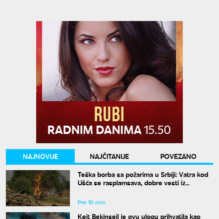
NAJNOVIJE
NAJČITANIJE
POVEZANO
Teška borba sa požarima u Srbiji: Vatra kod
Ušća se rasplamsava, dobre vesti iz
Deliblata
Pre 10 min
Kejt Bekinsejl je ovu ulogu prihvatila kao