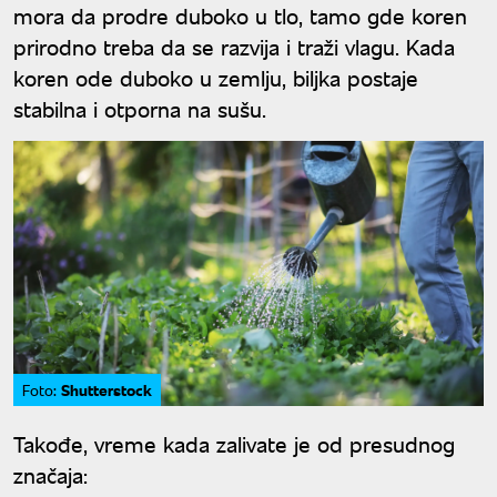
mora da prodre duboko u tlo, tamo gde koren
prirodno treba da se razvija i traži vlagu. Kada
koren ode duboko u zemlju, biljka postaje
stabilna i otporna na sušu.
Shutterstock
Foto:
Takođe, vreme kada zalivate je od presudnog
značaja: