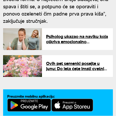
spava i štiti se, a potpuno će se oporaviti i
ponovo ozeleneti čim padne prva prava kiša",
zaključuje stručnjak.
Psiholog ukazao na naviku koja
otkriva emocionalno
inteligentnu decu
Ovih pet semenki posejte u
junu: Do leta ćete imati cvetni
spektakl od dvorišta
Preuzmite mobilnu aplikaciju: