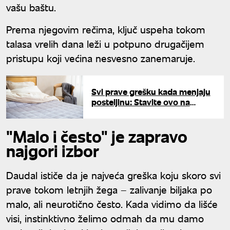
vašu baštu.
Prema njegovim rečima, ključ uspeha tokom
talasa vrelih dana leži u potpuno drugačijem
pristupu koji većina nesvesno zanemaruje.
Svi prave grešku kada menjaju
posteljinu: Stavite ovo na
dušek, sačekajte par sati i
gledajte čudo
"Malo i često" je zapravo
najgori izbor
Daudal ističe da je najveća greška koju skoro svi
prave tokom letnjih žega – zalivanje biljaka po
malo, ali neurotično često. Kada vidimo da lišće
visi, instinktivno želimo odmah da mu damo