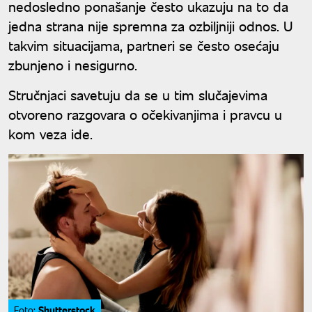
nedosledno ponašanje često ukazuju na to da
jedna strana nije spremna za ozbiljniji odnos. U
takvim situacijama, partneri se često osećaju
zbunjeno i nesigurno.
Stručnjaci savetuju da se u tim slučajevima
otvoreno razgovara o očekivanjima i pravcu u
kom veza ide.
Shutterstock
Foto: