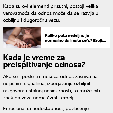
Kada su ovi elementi prisutni, postoji velika
verovatnoća da odnos može da se razvija u
ozbiljnu i dugoročnu vezu.
Koliko puta nedeljno je
normalno da imate se*s? Brojke
će vas iznenaditi
Kada je vreme za
preispitivanje odnosa?
Ako se i posle tri meseca odnos zasniva na
nejasnim signalima, izbegavanju ozbiljnih
razgovora i stalnoj nesigurnosti, to može biti
znak da veza nema čvrst temelj.
Emocionalna nedostupnost, povlačenje i