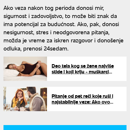
Ako veza nakon tog perioda donosi mir,
sigurnost i zadovoljstvo, to može biti znak da
ima potencijal za budućnost. Ako, pak, donosi
nesigurnost, stres i neodgovorena pitanja,
možda je vreme za iskren razgovor i donošenje
odluka, prenosi 24sedam.
Deo tela kog se žene najviše
stide i koji kriju - muškarci
obožavaju
Pitanje od pet reči koje ruši i
najstabilnije veze: Ako ovo
stalno izgovarate, partner će
pobeći od vas