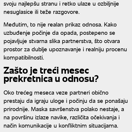
svoju najlepšu stranu i retko ulaze u ozbiljnije
nesuglasice ili teže razgovore.
Međutim, to nije realan prikaz odnosa. Kako
uzbuđenje počinje da opada, postepeno se
pojavljuje stvarna slika partnerstva, što otvara
prostor za dublje upoznavanje i realniju procenu
kompatibilnosti.
Zašto je treći mesec
prekretnica u odnosu?
Oko trećeg meseca veze partneri obično
prestaju da igraju uloge i počinju da se ponašaju
prirodnije. Maska savršenstva polako nestaje, a
na površinu izlaze navike, različita očekivanja i
način komunikacije u konfliktnim situacijama.