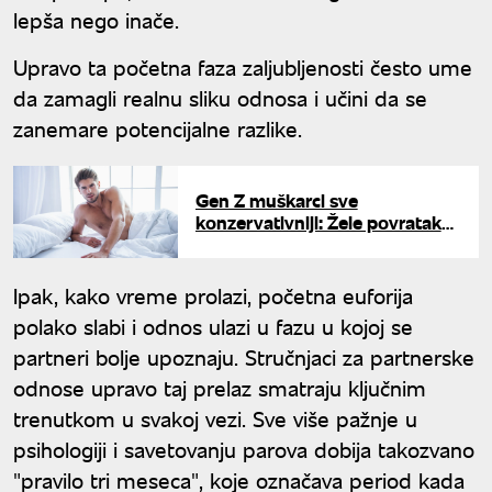
lepša nego inače.
Upravo ta početna faza zaljubljenosti često ume
da zamagli realnu sliku odnosa i učini da se
zanemare potencijalne razlike.
Gen Z muškarci sve
konzervativniji: Žele povratak
"starih pravila" u vezama
Ipak, kako vreme prolazi, početna euforija
polako slabi i odnos ulazi u fazu u kojoj se
partneri bolje upoznaju. Stručnjaci za partnerske
odnose upravo taj prelaz smatraju ključnim
trenutkom u svakoj vezi. Sve više pažnje u
psihologiji i savetovanju parova dobija takozvano
"pravilo tri meseca", koje označava period kada