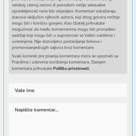
verskoj, rasnoj osnovi ili povodom nečije seksualne
opredeljenosti neće biti objavljeni. Komentari odražavaju
stavove isključivo njihovih autora, koji zbog govora mržnje
mogu biti i krivično gonjeni. Kao čitatelj prihvatate
mogućnost da među komentarima mogu biti pronađeni
sadržaji koji mogu biti u suprotnosti sa Vašim načelima i
uverenjima. Nije dozvoljeno postavljanje linkova i
promovisanjedrugih sajtova kroz komentare.
Svaki korisnik pre pisanja komentara mora se upoznati sa
Pravilima i uslovima korišćenja komentara. Slanjem
Politiku privatnosti.
komentara prihvatate