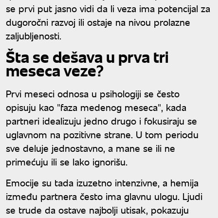
se prvi put jasno vidi da li veza ima potencijal za
dugoročni razvoj ili ostaje na nivou prolazne
zaljubljenosti.
Šta se dešava u prva tri
meseca veze?
Prvi meseci odnosa u psihologiji se često
opisuju kao "faza medenog meseca", kada
partneri idealizuju jedno drugo i fokusiraju se
uglavnom na pozitivne strane. U tom periodu
sve deluje jednostavno, a mane se ili ne
primećuju ili se lako ignorišu.
Emocije su tada izuzetno intenzivne, a hemija
između partnera često ima glavnu ulogu. Ljudi
se trude da ostave najbolji utisak, pokazuju