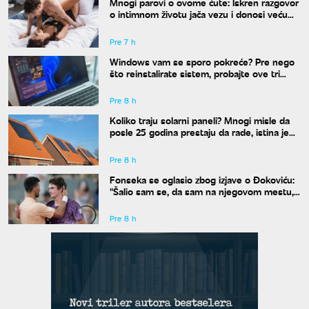
Mnogi parovi o ovome ćute: Iskren razgovor
o intimnom životu jača vezu i donosi veću
bliskost
Pre 7 h
Windows vam se sporo pokreće? Pre nego
što reinstalirate sistem, probajte ove tri
komande
Pre 8 h
Koliko traju solarni paneli? Mnogi misle da
posle 25 godina prestaju da rade, istina je
drugačija
Pre 8 h
Fonseka se oglasio zbog izjave o Đokoviću:
"Šalio sam se, da sam na njegovom mestu,
uradio bih isto"
Pre 8 h