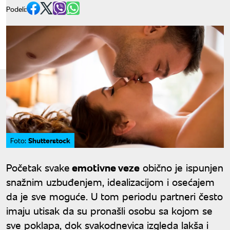
Podeli:
Shutterstock
Foto:
Početak svake
emotivne veze
obično je ispunjen
snažnim uzbuđenjem, idealizacijom i osećajem
da je sve moguće. U tom periodu partneri često
imaju utisak da su pronašli osobu sa kojom se
sve poklapa, dok svakodnevica izgleda lakša i