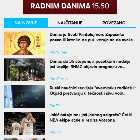
NAJNOVIJE
NAJČITANIJE
POVEZANO
Danas je Sveti Pantelejmon: Započnite
posao ili krenite na put, veruje se da svetac
blagosilja svaki rad
Pre 12 min
Danas do 36 stepeni, a početkom nedelje
još toplije: RHMZ objavio prognozu za
naredne dane
Pre 27 min
Ruski naučnici razvijaju "svemirsku reciklažu":
Otpad pretvaraju u tečnost i sivu vodu
Pre 7 h
Jokić ostaje bez još jednog saigrača? Četiri
NBA ekipe stale u red za Votsona
Pre 7 h