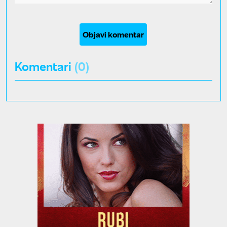
Objavi komentar
Komentari
(0)