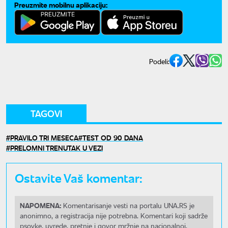
Preuzmite mobilnu aplikaciju:
Podeli:
TAGOVI
PRAVILO TRI MESECA
TEST OD 90 DANA
PRELOMNI TRENUTAK U VEZI
Ostavite Vaš komentar:
NAPOMENA:
Komentarisanje vesti na portalu UNA.RS je
anonimno, a registracija nije potrebna. Komentari koji sadrže
psovke, uvrede, pretnje i govor mržnje na nacionalnoj,