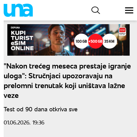
"Nakon trećeg meseca prestaje igranje
uloga": Stručnjaci upozoravaju na
prelomni trenutak koji uništava lažne
veze
Test od 90 dana otkriva sve
01.06.2026. 19:36