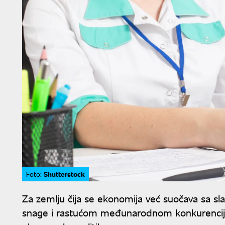
Shutterstock
Foto:
Za zemlju čija se ekonomija već suočava sa sl
snage i rastućom međunarodnom konkurencijom,