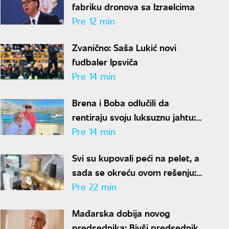
fabriku dronova sa Izraelcima
Pre 12 min
Zvanično: Saša Lukić novi
fudbaler Ipsviča
Pre 14 min
Brena i Boba odlučili da
rentiraju svoju luksuznu jahtu:
Od cene po sezoni zavrteće
Pre 14 min
vam se u glavi
Svi su kupovali peći na pelet, a
sada se okreću ovom rešenju:
Nema pepela ni svakodnevnog
Pre 22 min
loženja
Mađarska dobija novog
predsednika: Bivši predsednik