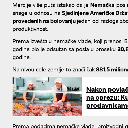
Merc je više puta istakao da je
Nemačka
posle
snage u odnosu na
Sjedinjene Američke Držav
provedenih na bolovanju
jedan od razloga zb
produktivnost.
Prema izveštaju nemačke vlade, koji prenosi B
godine bio je odsutan sa posla u proseku
20,
godine.
Na nivou cele zemlje to znači čak
881,5 milion
Nakon povlače
na oprezu: K
prodavnicam
Prema podacima nemačke vlade, proizvodni gub