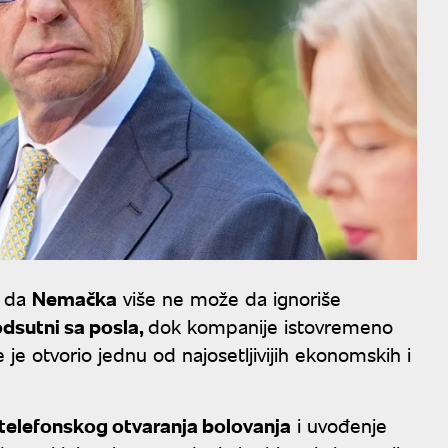
s da
Nemačka
više ne može da ignoriše
dsutni sa posla,
dok kompanije istovremeno
 je otvorio jednu od najosetljivijih ekonomskih i
 telefonskog otvaranja bolovanja
i uvođenje