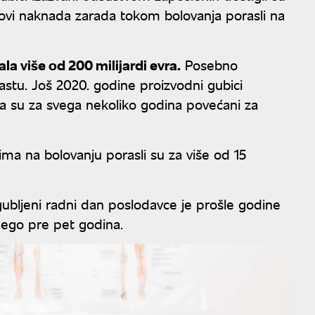
ovi naknada zarada tokom bolovanja porasli na
a više od 200 milijardi evra.
Posebno
rastu. Još 2020. godine proizvodni gubici
 da su za svega nekoliko godina povećani za
ima na bolovanju porasli su za više od 15
gubljeni radni dan poslodavce je prošle godine
nego pre pet godina.