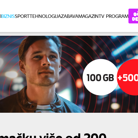
I
BIZNIS
SPORT
TEHNOLOGIJA
ZABAVA
MAGAZIN
TV PROGRAM
emačku više od 200