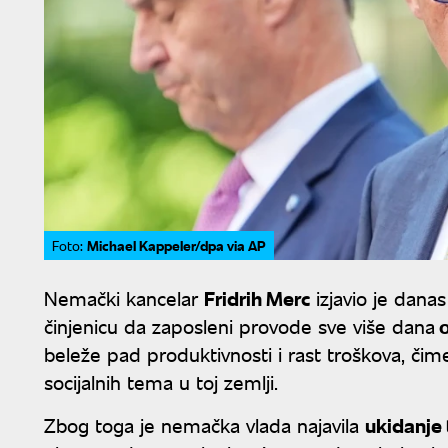
Michael Kappeler/dpa via AP
Foto:
Nemački kancelar
Fridrih Merc
izjavio je dana
činjenicu da zaposleni provode sve više dana
o
beleže pad produktivnosti i rast troškova, čime
socijalnih tema u toj zemlji.
Zbog toga je nemačka vlada najavila
ukidanje