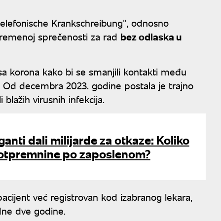
"telefonische Krankschreibung", odnosno
vremenoj sprečenosti za rad
bez odlaska u
a korona kako bi se smanjili kontakti među
e. Od decembra 2023. godine postala je trajno
 blažih virusnih infekcija.
anti dali milijarde za otkaze: Koliko
e otpremnine po zaposlenom?
cijent već registrovan kod izabranog lekara,
odne dve godine.