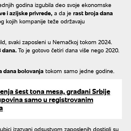
dnjih godina izgubila deo svoje ekonomske
e i azijske privrede,
a da je
rast broja dana
og kojih kompanije teže održavaju
ild, svaki zaposleni u Nemačkoj tokom 2024.
8 dana.
To je gotovo četiri dana više nego 2020.
a dana bolovanja
tokom samo jedne godine.
nja šest tona mesa, građani Srbije
upovina samo u registrovanim
a
ici izazvani odsustvom zaposlenih dostigli su