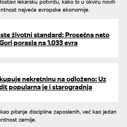
ostavi lekarsku potvrdu, kako bi u okviru novih
entnost najveće evropske ekonomije.
ste životni standard: Prosečna neto
 Gori porasla na 1.033 evra
i kupuje nekretninu na odloženo: Uz
it popularna je i starogradnja
o pitanje discipline zaposlenih, već kao jedan
ntnost zemlje.