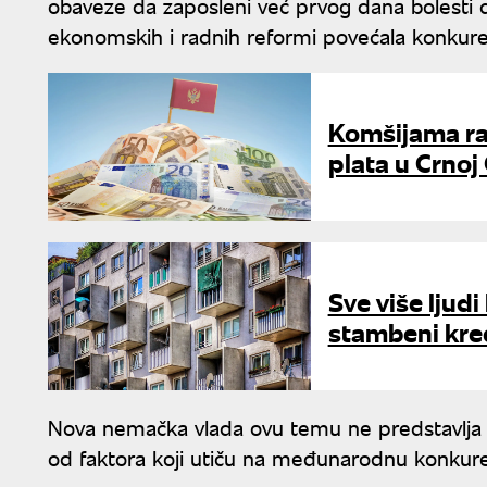
obaveze da zaposleni već prvog dana bolesti d
ekonomskih i radnih reformi povećala konkur
Komšijama ra
plata u Crnoj
Sve više ljud
stambeni kred
Nova nemačka vlada ovu temu ne predstavlja ka
od faktora koji utiču na međunarodnu konkure