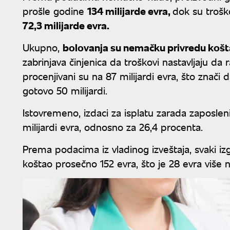
prošle godine
134 milijarde evra,
dok su trošk
72,3 milijarde evra.
Ukupno,
bolovanja su nemačku privredu koštal
zabrinjava činjenica da troškovi nastavljaju da 
procenjivani su na 87 milijardi evra, što znači
gotovo 50 milijardi.
Istovremeno, izdaci za isplatu zarada zaposlen
milijardi evra, odnosno za 26,4 procenta.
Prema podacima iz vladinog izveštaja, svaki iz
koštao prosečno 152 evra, što je 28 evra više 