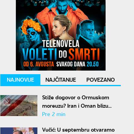
NAJNOVIJE
NAJČITANIJE
POVEZANO
Stiže dogovor o Ormuskom
moreuzu? Iran i Oman blizu
rešenja za obnovu pomorskog
Pre 2 min
saobraćaja
Vučić: U septembru otvaramo