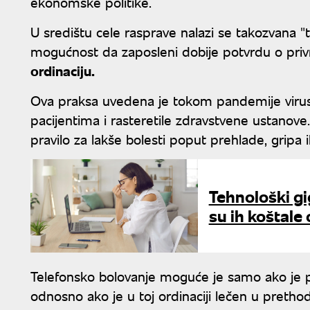
ekonomske politike.
U središtu cele rasprave nalazi se takozvana 
mogućnost da zaposleni dobije potvrdu o pri
ordinaciju.
Ova praksa uvedena je tokom pandemije virus
pacijentima i rasteretile zdravstvene ustanov
pravilo za lakše bolesti poput prehlade, gripa ili
Tehnološki gig
su ih koštal
Telefonsko bolovanje moguće je samo ako je pa
odnosno ako je u toj ordinaciji lečen u preth