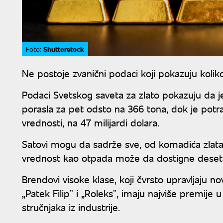
Shutterstock
Foto:
Ne postoje zvanični podaci koji pokazuju koliko
Podaci Svetskog saveta za zlato pokazuju da j
porasla za pet odsto na 366 tona, dok je potr
vrednosti, na 47 milijardi dolara.
Satovi mogu da sadrže sve, od komadića zlata
vrednost kao otpada može da dostigne desetin
Brendovi visoke klase, koji čvrsto upravljaju
„Patek Filipˮ i „Roleksˮ, imaju najviše premije 
stručnjaka iz industrije.