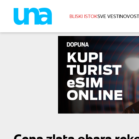
BLISKI ISTOK
SVE VESTI
NOVOST
Cena zlata obara rek