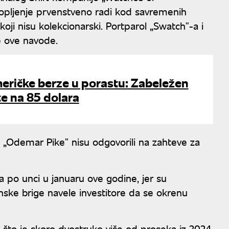
topljenje prvenstveno radi kod savremenih
a koji nisu kolekcionarski. Portparol „Swatchˮ-a i
e ove navode.
eričke berze u porastu: Zabeležen
e na 85 dolara
i „Odemar Pikeˮ nisu odgovorili na zahteve za
a po unci u januaru ove godine, jer su
vinske brige navele investitore da se okrenu
što je skoro dvostruko više od proseka iz 2024.