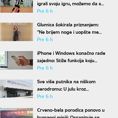
igrali svoju igru, možemo da se
nadamo najboljem
Pre 6 h
Glumica šokirala priznanjem:
"Ne brijem noge i uopšte me
nije sramota"
Pre 6 h
iPhone i Windows konačno rade
zajedno: Stiže funkcija koju
korisnici godinama čekaju
Pre 6 h
Sve više putnika na niškom
aerodromu: U julu kroz
"Konstantin Veliki" prošlo
Pre 6 h
gotovo 50.000 ljudi
Crveno-bela porodica ponovo u
humanoj misiji: Organizuje se