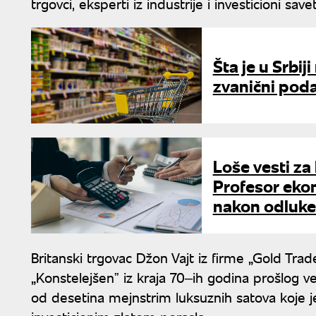
trgovci, eksperti iz industrije i investicioni savet
Šta je u Srbij
zvanični poda
Loše vesti za
Profesor ekon
nakon odluke
Britanski trgovac Džon Vajt iz firme „Gold Trad
„Konstelejšenˮ iz kraja 70‒ih godina prošlog vek
od desetina mejnstrim luksuznih satova koje je