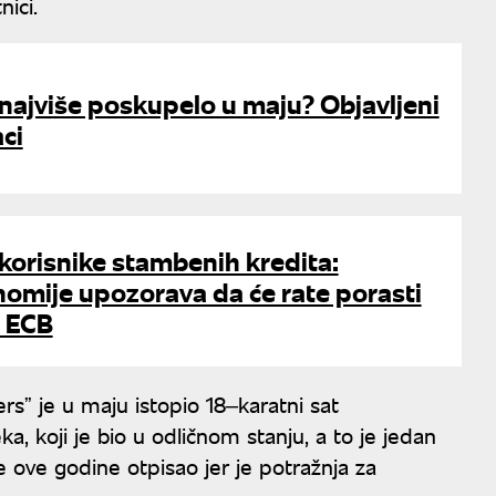
nici.
i najviše poskupelo u maju? Objavljeni
ci
 korisnike stambenih kredita:
omije upozorava da će rate porasti
 ECB
ersˮ je u maju istopio 18‒karatni sat
a, koji je bio u odličnom stanju, a to je jedan
 ove godine otpisao jer je potražnja za