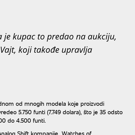
da je kupac to predao na aukciju,
Vajt, koji takođe upravlja
jednom od mnogih modela koje proizvodi
edeo 5.750 funti (7.749 dolara), što je 35 odsto
00 do 4.500 funti.
Analog Shift kompanije „Watches of