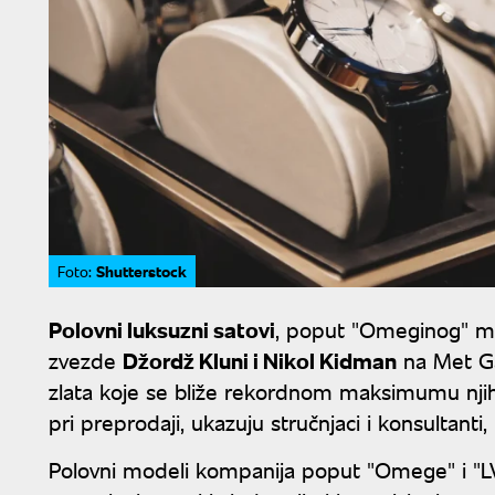
Shutterstock
Foto:
Polovni luksuzni satovi
, poput "Omeginog" mod
zvezde
Džordž Kluni i Nikol Kidman
na Met Ga
zlata koje se bliže rekordnom maksimumu nji
pri preprodaji, ukazuju stručnjaci i konsultanti
Polovni modeli kompanija poput "Omege" i "L