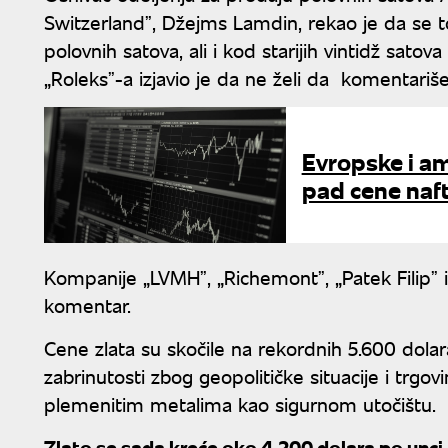
Switzerlandˮ, Džejms Lamdin, rekao je da se 
polovnih satova, ali i kod starijih vintidž satov
„Roleksˮ-a izjavio je da ne želi da komentariš
Evropske i am
pad cene naft
Kompanije „LVMHˮ, „Richemontˮ, „Patek Filipˮ 
komentar.
Cene zlata su skočile na rekordnih 5.600 dolar
zabrinutosti zbog geopolitičke situacije i trgo
plemenitim metalima kao sigurnom utočištu.
Zlato se sada kreće oko 4.200 dolara po unci,