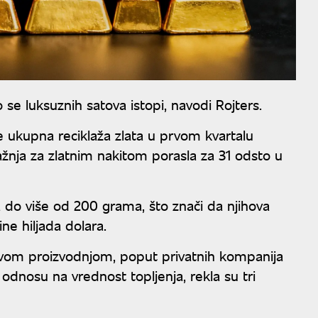
 se luksuznih satova istopi, navodi Rojters.
e ukupna reciklaža zlata u prvom kvartalu
ažnja za zlatnim nakitom porasla za 31 odsto u
 do više od 200 grama, što znači da njihova
e hiljada dolara.
 novom proizvodnjom, poput privatnih kompanija
u odnosu na vrednost topljenja, rekla su tri