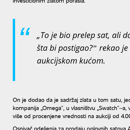
investicionim zlatom porasla.
„To je bio prelep sat, ali 
šta bi postigao?ˮ rekao je 
aukcijskom kućom.
On je dodao da je sadržaj zlata u tom satu, 
kompanija „Omegaˮ, u vlasništvu „Swatchˮ‒a, vr
više od procenjene vrednosti na aukciji od 4.0
Osnivač odeljenja za prodaju polovnih satova 