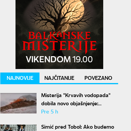
NAJNOVIJE
NAJČITANIJE
POVEZANO
Misterija "Krvavih vodopada"
dobila novo objašnjenje:
Otkriven drevni ekosistem na
Pre 5 h
Antarktiku
Simić pred Tobol: Ako budemo