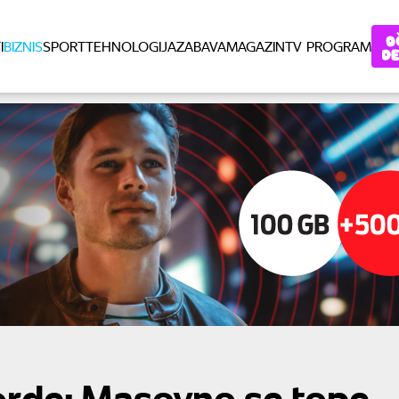
I
BIZNIS
SPORT
TEHNOLOGIJA
ZABAVA
MAGAZIN
TV PROGRAM
orde: Masovno se tope