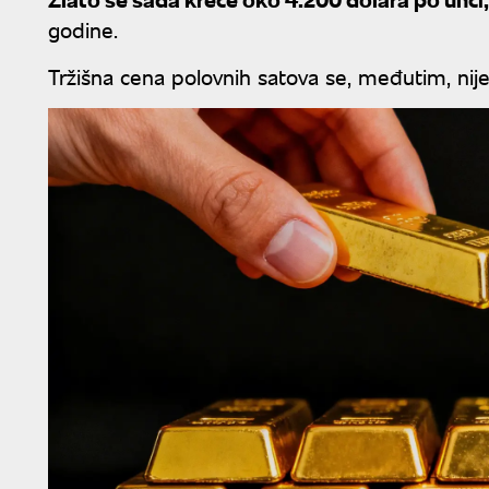
godine.
Tržišna cena polovnih satova se, međutim, nije 