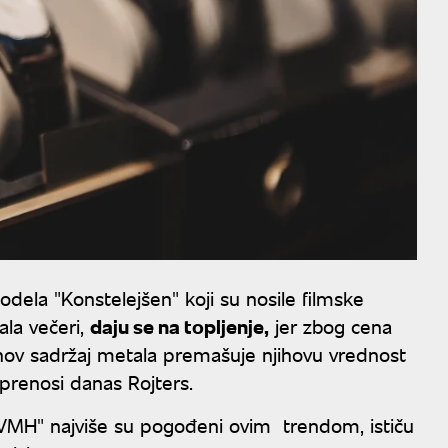
ela "Konstelejšen" koji su nosile filmske
la večeri,
daju se na topljenje,
jer zbog cena
hov sadržaj metala premašuje njihovu vrednost
, prenosi danas Rojters.
VMH" najviše su pogođeni ovim trendom, ističu