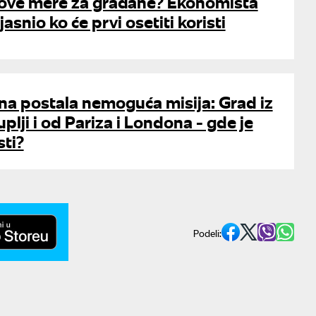
ove mere za građane? Ekonomista
asnio ko će prvi osetiti koristi
na postala nemoguća misija: Grad iz
plji i od Pariza i Londona - gde je
sti?
Podeli: