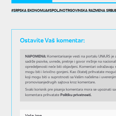
SRPSKA EKONOMIJA
SPOLJNOTRGOVINSKA RAZMENA SRBIJ
Ostavite Vaš komentar:
NAPOMENA:
Komentarisanje vesti na portalu UNA.RS je a
sadrže psovke, uvrede, pretnje i govor mržnje na nacional
opredeljenosti neće biti objavljeni. Komentari odražavaju 
mogu biti i krivično gonjeni. Kao čitatelj prihvatate mo
koji mogu biti u suprotnosti sa Vašim načelima i uverenjim
promovisanjedrugih sajtova kroz komentare.
Svaki korisnik pre pisanja komentara mora se upoznati sa
Politiku privatnosti.
komentara prihvatate