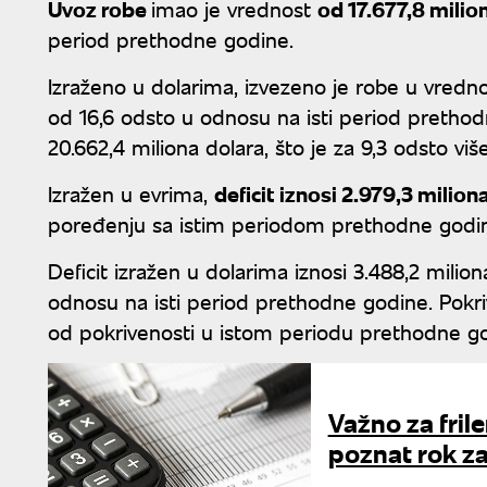
Uvoz robe
imao je vrednost
od 17.677,8 milio
period prethodne godine.
Izraženo u dolarima, izvezeno je robe u vrednos
od 16,6 odsto u odnosu na isti period prethod
20.662,4 miliona dolara, što je za 9,3 odsto v
Izražen u evrima,
deficit iznosi 2.979,3 milion
poređenju sa istim periodom prethodne godi
Deficit izražen u dolarima iznosi 3.488,2 milio
odnosu na isti period prethodne godine. Pokri
od pokrivenosti u istom periodu prethodne god
Važno za frile
poznat rok za