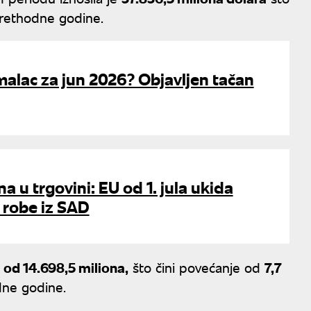
prethodne godine.
imalac za jun 2026? Objavljen tačan
a u trgovini: EU od 1. jula ukida
 robe iz SAD
t
od 14.698,5 miliona,
što čini povećanje od
7,7
dne godine.