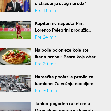
o stradanju svog naroda"
Pre 13 min
Kapiten ne napušta Rim:
Lorenco Pelegrini produžio
ugovor sa Romom
Pre 24 min
Najbolje bolonjeze koje ste
ikada probali: Pasta koja obara
sa nogu
Pre 29 min
Nemačka pooštrila pravila za
kamione: Za vožnju nedeljom
kazna i do 570 evra
Pre 30 min
Tanker pogođen raketom u
Ormuskom moreuzu: Emirati