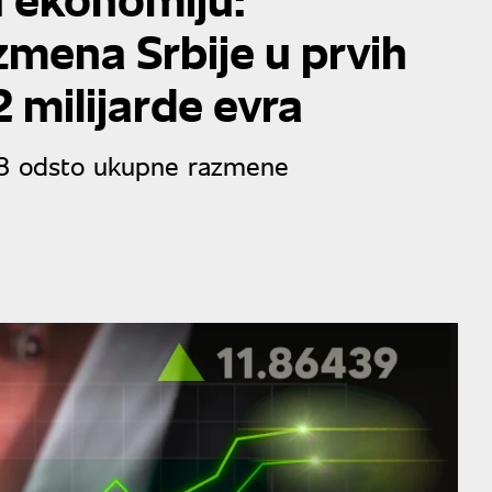
zmena Srbije u prvih
 milijarde evra
8,8 odsto ukupne razmene