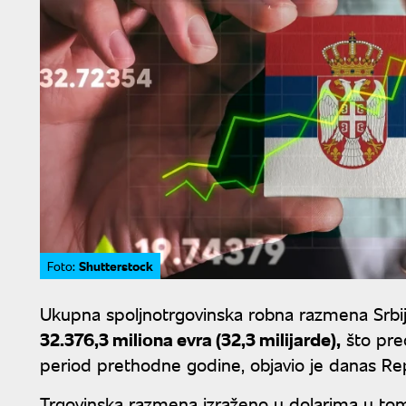
Shutterstock
Foto:
Ukupna spoljnotrgovinska robna razmena Srbi
32.376,3 miliona evra (32,3 milijarde),
što pre
period prethodne godine, objavio je danas Repu
Trgovinska razmena izraženo u dolarima u tom