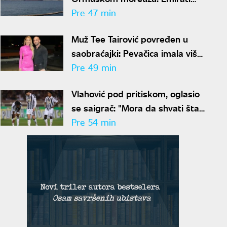
optužili Iran za napad
Pre 47 min
Muž Tee Tairović povređen u
saobraćajki: Pevačica imala više
sreće
Pre 49 min
Vlahović pod pritiskom, oglasio
se saigrač: "Mora da shvati šta
želi i da se fokusira"
Pre 54 min