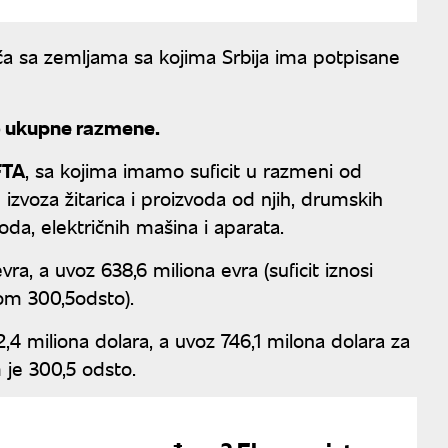
ća sa zemljama sa kojima Srbija ima potpisane
to ukupne razmene.
FTA
, sa kojima imamo suficit u razmeni od
 izvoza žitarica i proizvoda od njih, drumskih
oda, električnih mašina i aparata.
vra, a uvoz 638,6 miliona evra (suficit iznosi
zom 300,5odsto).
2,4 miliona dolara, a uvoz 746,1 milona dolara za
 je 300,5 odsto.