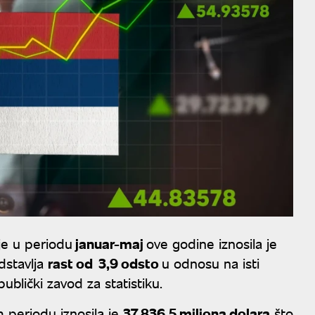
je u periodu
januar-maj
ove godine iznosila je
dstavlja
rast od 3,9 odsto
u odnosu na isti
blički zavod za statistiku.
 periodu iznosila je
37.836,5 miliona dolara
što