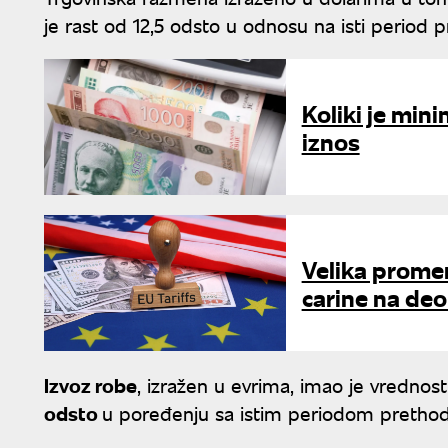
je rast od 12,5 odsto u odnosu na isti period 
Koliki je min
iznos
Velika promen
carine na deo
Izvoz robe
, izražen u evrima, imao je vrednos
odsto
u poređenju sa istim periodom pretho