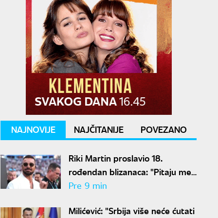
NAJNOVIJE
NAJČITANIJE
POVEZANO
Riki Martin proslavio 18.
rođendan blizanaca: "Pitaju me
zašto imaju dva oca"
Pre 9 min
Milićević: "Srbija više neće ćutati