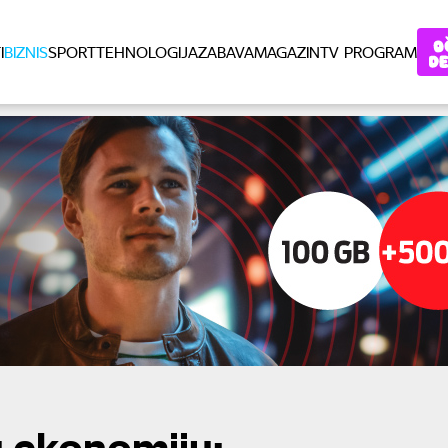
I
BIZNIS
SPORT
TEHNOLOGIJA
ZABAVA
MAGAZIN
TV PROGRAM
u ekonomiju: