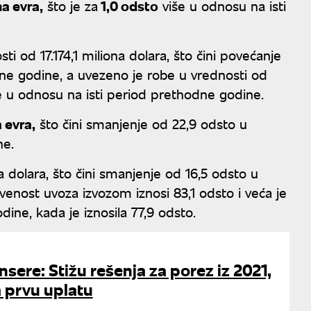
na evra,
što je za
1,0 odsto
više u odnosu na isti
ti od 17.174,1 miliona dolara, što čini povećanje
ne godine, a uvezeno je robe u vrednosti od
iše u odnosu na isti period prethodne godine.
a evra,
što čini smanjenje od 22,9 odsto u
ne.
na dolara, što čini smanjenje od 16,5 odsto u
venost uvoza izvozom iznosi 83,1 odsto i veća je
ine, kada je iznosila 77,9 odsto.
nsere: Stižu rešenja za porez iz 2021,
 prvu uplatu