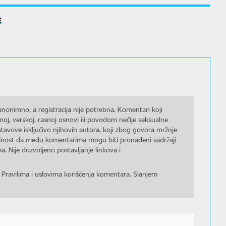
E
nonimno, a registracija nije potrebna. Komentari koji
noj, verskoj, rasnoj osnovi ili povodom nečije seksualne
stavove isključivo njihovih autora, koji zbog govora mržnje
gućnost da među komentarima mogu biti pronađeni sadržaji
a. Nije dozvoljeno postavljanje linkova i
 Pravilima i uslovima korišćenja komentara. Slanjem