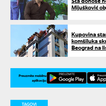
Šta donose n
Mijušković obj
Kupovina sta
komšiluka sku
Beograd na li
Preuzmite mobilnu
aplikaciju:
TAGOVI