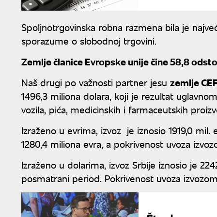
Spoljnotrgovinska robna razmena bila je najve
sporazume o slobodnoj trgovini.
Zemlje članice Evropske unije čine 58,8 ods
Naš drugi po važnosti partner jesu
zemlje CE
1496,3 miliona dolara, koji je rezultat uglavnom
vozila, pića, medicinskih i farmaceutskih proizv
Izraženo u evrima, izvoz je iznosio 1919,0 mil. e
1280,4 miliona evra, a pokrivenost uvoza izvo
Izraženo u dolarima, izvoz Srbije iznosio je 224
posmatrani period. Pokrivenost uvoza izvozom