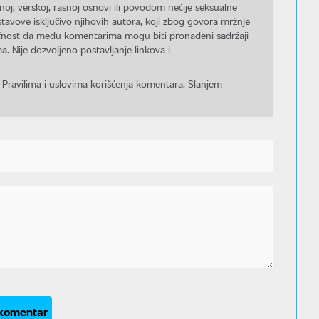
noj, verskoj, rasnoj osnovi ili povodom nečije seksualne
stavove isključivo njihovih autora, koji zbog govora mržnje
gućnost da među komentarima mogu biti pronađeni sadržaji
a. Nije dozvoljeno postavljanje linkova i
 Pravilima i uslovima korišćenja komentara. Slanjem
 komentar