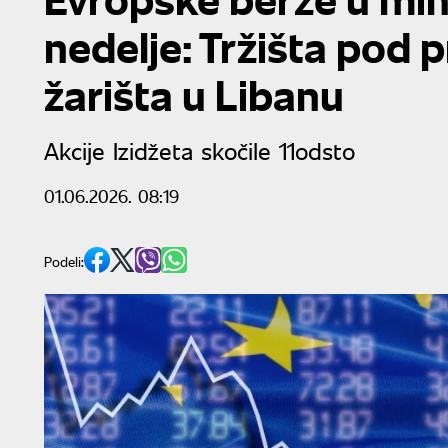
nedelje: Tržišta pod 
žarišta u Libanu
Akcije Izidžeta skočile 11odsto
01.06.2026. 08:19
Podeli: