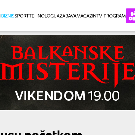
I
BIZNIS
SPORT
TEHNOLOGIJA
ZABAVA
MAGAZIN
TV PROGRAM
nusu početkom