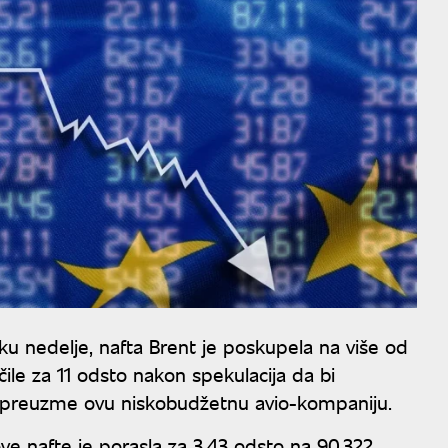
 nedelje, nafta Brent je poskupela na više od
čile za 11 odsto nakon spekulacija da bi
a preuzme ovu niskobudžetnu avio-kompaniju.
ve nafte je porasla za 3,43 odsto na 90,322