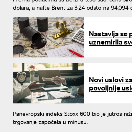
dolara, a nafte Brent za 3,24 odsto na 94,094 
Nastavlja se 
uznemirila sv
Novi uslovi za
povoljnije us
Panevropski indeks Stoxx 600 bio je jutros niži
trgovanje započela u minusu.