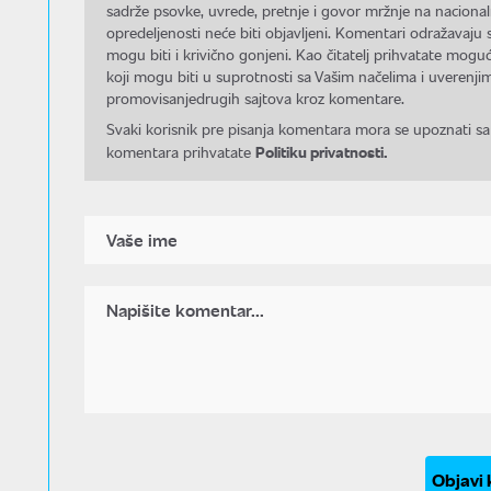
sadrže psovke, uvrede, pretnje i govor mržnje na nacional
opredeljenosti neće biti objavljeni. Komentari odražavaju 
mogu biti i krivično gonjeni. Kao čitatelj prihvatate mo
koji mogu biti u suprotnosti sa Vašim načelima i uverenjim
promovisanjedrugih sajtova kroz komentare.
Svaki korisnik pre pisanja komentara mora se upoznati sa
Politiku privatnosti.
komentara prihvatate
Objavi