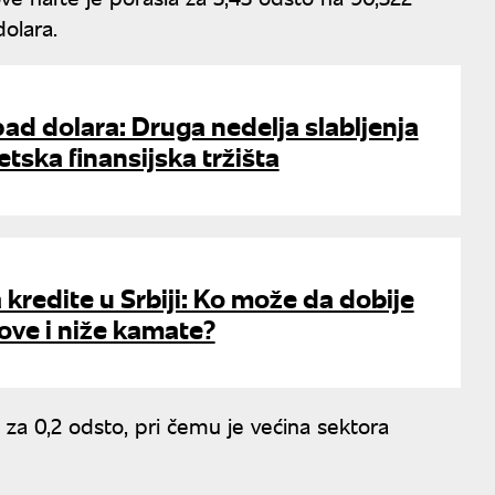
dolara.
pad dolara: Druga nedelja slabljenja
etska finansijska tržišta
 kredite u Srbiji: Ko može da dobije
love i niže kamate?
 za 0,2 odsto, pri čemu je većina sektora