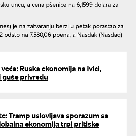
ojsku uncu, a cena pšenice na 6,1599 dolara za
es) je na zatvaranju berzi u petak porastao za
22 odsto na 7.580,06 poena, a Nasdak (Nasdaq)
 veća: Ruska ekonomija na ivici,
i guše privredu
te: Tramp uslovljava sporazum sa
obalna ekonomija trpi pritiske