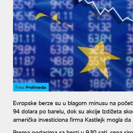
Profimedia
Foto:
Evropske berze su u blagom minusu na početku
94 dolara po barelu, dok su akcije Izdižeta sko
američka investiciona firma Kastlejk mogla d
Prema podacima sa berzi u 9.30 sati, cena siro