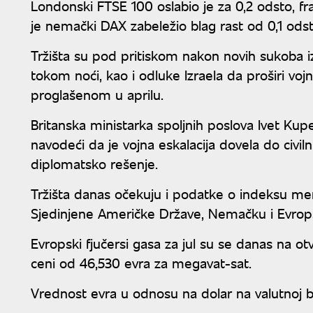
Londonski FTSE 100 oslabio je za 0,2 odsto, 
je nemački DAX zabeležio blag rast od 0,1 odst
Tržišta su pod pritiskom nakon novih sukoba i
tokom noći, kao i odluke Izraela da proširi voj
proglašenom u aprilu.
Britanska ministarka spoljnih poslova Ivet Kuper
navodeći da je vojna eskalacija dovela do civilni
diplomatsko rešenje.
Tržišta danas očekuju i podatke o indeksu men
Sjedinjene Američke Države, Nemačku i Evrops
Evropski fjučersi gasa za jul su se danas na 
ceni od 46,530 evra za megavat-sat.
Vrednost evra u odnosu na dolar na valutnoj be