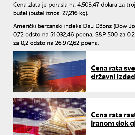
Cena zlata je porasla na 4.503,47 dolara za tr
bušel (bušel iznosi 27,216 kg).
Američki berzanski indeks Dau Džons (Dow Jon
0,72 odsto na 51.032,46 poena, S&P 500 za 0,
za 0,2 odsto na 26.972,62 poena.
Cena rata sve
državni izdac
Cena rata ras
Iranom dok gl