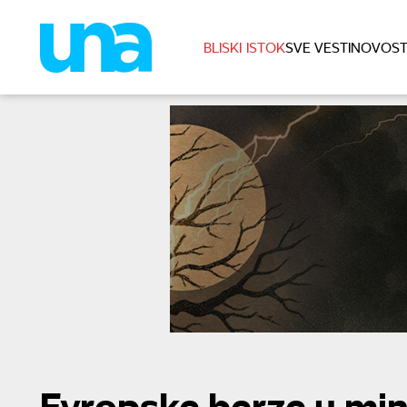
BLISKI ISTOK
SVE VESTI
NOVOST
Evropske berze u mi