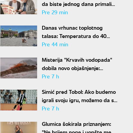
da biste jednog dana primali
penziju od 100.000 dinara?
Pre 29 min
Danas vrhunac toplotnog
talasa: Temperatura do 40
stepeni, za vikend konačno stiže
Pre 44 min
osveženje
Misterija "Krvavih vodopada"
dobila novo objašnjenje:
Otkriven drevni ekosistem na
Pre 7 h
Antarktiku
Simić pred Tobol: Ako budemo
igrali svoju igru, možemo da se
nadamo najboljem
Pre 7 h
Glumica šokirala priznanjem:
"Ne brijem noge i uopšte me