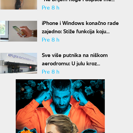
nije sramota"
Pre 8 h
iPhone i Windows konačno rade
zajedno: Stiže funkcija koju
korisnici godinama čekaju
Pre 8 h
Sve više putnika na niškom
aerodromu: U julu kroz
"Konstantin Veliki" prošlo
Pre 8 h
gotovo 50.000 ljudi