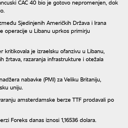
francuski CAC 40 bio je gotovo nepromenjen, dok
o.
zmeđu Sjedinjenih Američkih Država i Irana
ne operacije u Libanu uprkos primirju
 kritikovala je izraelsku ofanzivu u Libanu,
h žrtava, razaranja infrastrukture i otežala
adžera nabavke (PMI) za Veliku Britaniju,
ku uniju.
otvaranju amsterdamske berze TTF prodavali po
rzi Foreks danas iznosi 1,16536 dolara.