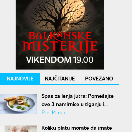
NAJNOVIJE
NAJČITANIJE
POVEZANO
Spas za lenja jutra: Pomešajte
ove 3 namirnice u tiganju i
dobićete doručak dostojan
Pre 14 min
najboljeg restorana
Koliku platu morate da imate