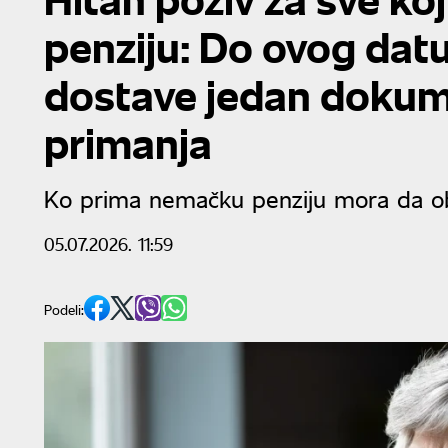
penziju: Do ovog da
dostave jedan dokume
primanja
Ko prima nemačku penziju mora da ob
05.07.2026. 11:59
Podeli: