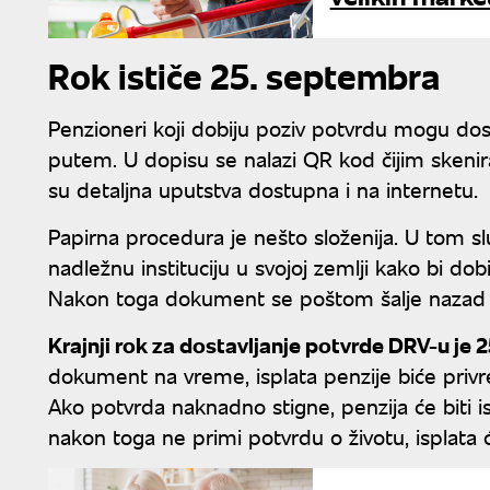
Rok ističe 25. septembra
Penzioneri koji dobiju poziv potvrdu mogu dost
putem. U dopisu se nalazi QR kod čijim skeni
su detaljna uputstva dostupna i na internetu.
Papirna procedura je nešto složenija. U tom s
nadležnu instituciju u svojoj zemlji kako bi dobi
Nakon toga dokument se poštom šalje nazad
Krajnji rok za dostavljanje potvrde DRV-u je
dokument na vreme, isplata penzije biće priv
Ako potvrda naknadno stigne, penzija će biti 
nakon toga ne primi potvrdu o životu, isplata ć