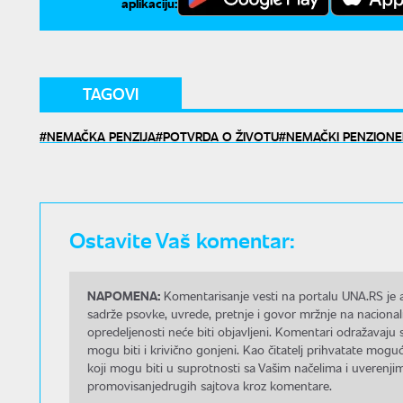
aplikaciju:
TAGOVI
NEMAČKA PENZIJA
POTVRDA O ŽIVOTU
NEMAČKI PENZIONE
Ostavite Vaš komentar:
NAPOMENA:
Komentarisanje vesti na portalu UNA.RS je a
sadrže psovke, uvrede, pretnje i govor mržnje na nacional
opredeljenosti neće biti objavljeni. Komentari odražavaju 
mogu biti i krivično gonjeni. Kao čitatelj prihvatate mo
koji mogu biti u suprotnosti sa Vašim načelima i uverenjim
promovisanjedrugih sajtova kroz komentare.