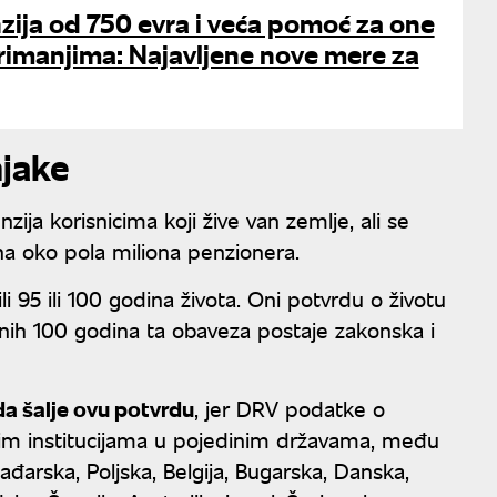
ija od 750 evra i veća pomoć za one
rimanjima: Najavljene nove mere za
njake
ija korisnicima koji žive van zemlje, ali se
na oko pola miliona penzionera.
li 95 ili 100 godina života. Oni potvrdu o životu
nih 100 godina ta obaveza postaje zakonska i
da šalje ovu potvrdu
, jer DRV podatke o
nim institucijama u pojedinim državama, među
 Mađarska, Poljska, Belgija, Bugarska, Danska,