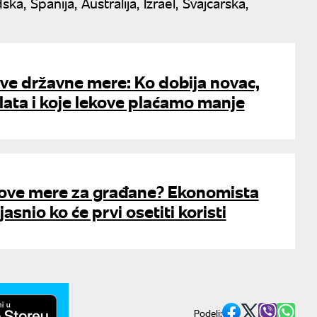
, Španija, Australija, Izrael, Švajcarska,
ve državne mere: Ko dobija novac,
lata i koje lekove plaćamo manje
ove mere za građane? Ekonomista
asnio ko će prvi osetiti koristi
Podeli: