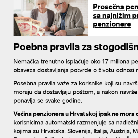
Prosečna penz
sa najnižim p
penzionere
Poebna pravila za stogodiš
Nemačka trenutno isplaćuje oko 1,7 miliona penz
obaveza dostavljanja potvrde o životu odnosi 
Posebna pravila važe za korisnike koji su navrši
moraju da dostavljaju poštom, a nakon navrše
ponavlja se svake godine.
Većina penzionera u Hrvatskoj ipak ne mora 
korisnicima automatski razmenjuje sa nadlež
kojima su Hrvatska, Slovenija, Italija, Austrija,