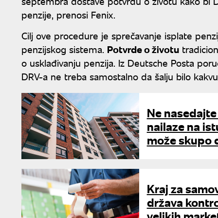
septembra dostave potvrdu o životu kako bi D
penzije, prenosi Fenix.
Cilj ove procedure je sprečavanje isplate pe
penzijskog sistema.
Potvrde o životu
tradicio
o usklađivanju penzija. Iz Deutsche Posta por
DRV-a ne treba samostalno da šalju bilo kakv
Ne nasedajte 
nailaze na is
može skupo d
Kraj za samov
država kontro
velikih marke