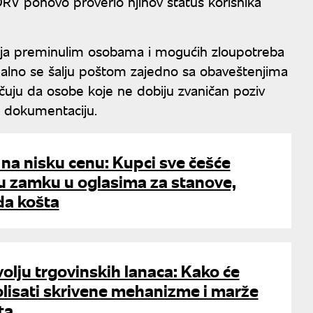
RV ponovo proverio njihov status korisnika
nzija preminulim osobama i mogućih zloupotreba
nalno se šalju poštom zajedno sa obaveštenjima
učuju da osobe koje ne dobiju zvaničan poziv
u dokumentaciju.
na nisku cenu: Kupci sve češće
tu zamku u oglasima za stanove,
a košta
olju trgovinskih lanaca: Kako će
lisati skrivene mehanizme i marže
ta