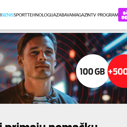
I
BIZNIS
SPORT
TEHNOLOGIJA
ZABAVA
MAGAZIN
TV PROGRAM
ji primaju nemačku