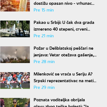
dostižu opasan nivo - vrhunac
toplotnog talasa u Srbiji
Pre 15 min
Pakao u Srbiji: U čak dva grada
izmereno 40 stepeni, crveni
meteo-alarm i dalje na snazi
Pre 21 min
Požar u Deliblatskoj peščari ne
jenjava: Vetar otežava gašenje,
angažovani helikopteri MUP-a
Pre 28 min
Milenković se vraća u Seriju A?
Srpski reprezentativac na meti
italijanskog velikana
Pre 29 min
Poznata voditeljka obrijala
glavu zbog teške bolesti: "Ja