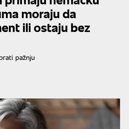
tuma moraju da
nt ili ostaju bez
rati pažnju