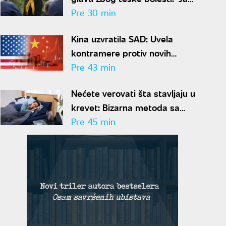
sam živi dokaz da se trauma
Pre 30 min
može prevazići"
Kina uzvratila SAD: Uvela
kontramere protiv novih
američkih restrikcija
Pre 43 min
Nećete verovati šta stavljaju u
krevet: Bizarna metoda sa
povrćem rešava problem
Pre 45 min
znojenja preko noći