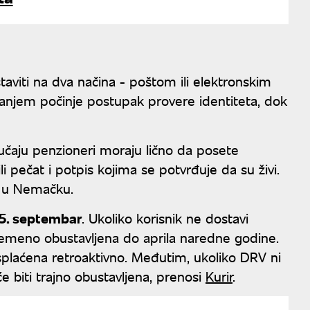
aviti na dva načina - poštom ili elektronskim
ranjem počinje postupak provere identiteta, dok
lučaju penzioneri moraju lično da posete
li pečat i potpis kojima se potvrđuje da su živi.
 u Nemačku.
 25. septembar
. Ukoliko korisnik ne dostavi
remeno obustavljena do aprila naredne godine.
isplaćena retroaktivno. Međutim, ukoliko DRV ni
e biti trajno obustavljena, prenosi
Kurir
.