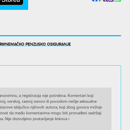
RI
NEMAČKO PENZIJSKO OSIGURANJE
nonimno, a registracija nije potrebna. Komentari koji
noj, verskoj, rasnoj osnovi ili povodom nečije seksualne
stavove isključivo njihovih autora, koji zbog govora mržnje
gućnost da među komentarima mogu biti pronađeni sadržaji
a. Nije dozvoljeno postavljanje linkova i