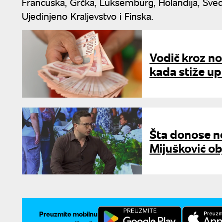
Francuska, Grčka, Luksemburg, Holandija, Švedska
Ujedinjeno Kraljevstvo i Finska.
Vodič kroz no
kada stiže up
Šta donose n
Mijušković obj
Preuzmite mobilnu