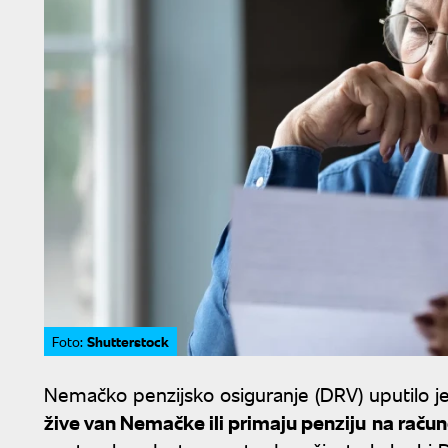
Shutterstock
Foto:
Nemačko penzijsko osiguranje (DRV) uputilo j
žive van Nemačke ili primaju penziju
na račun