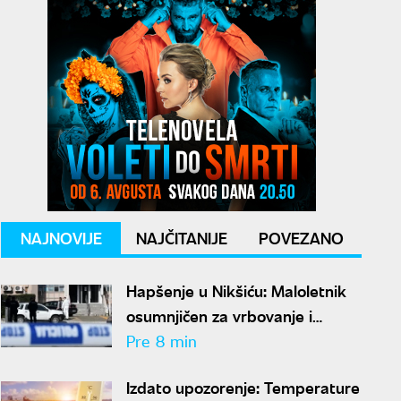
NAJNOVIJE
NAJČITANIJE
POVEZANO
Hapšenje u Nikšiću: Maloletnik
osumnjičen za vrbovanje i
obučavanje za terorizam
Pre 8 min
Izdato upozorenje: Temperature