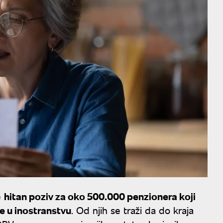
e
hitan poziv za oko 500.000 penzionera koji
e u inostranstvu
. Od njih se traži da do kraja