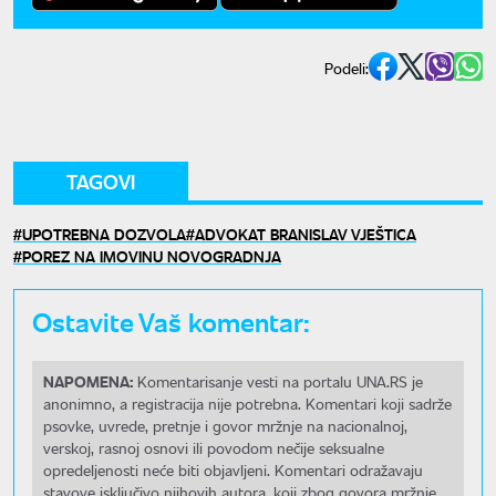
Podeli:
TAGOVI
UPOTREBNA DOZVOLA
ADVOKAT BRANISLAV VJEŠTICA
POREZ NA IMOVINU NOVOGRADNJA
Ostavite Vaš komentar:
NAPOMENA:
Komentarisanje vesti na portalu UNA.RS je
anonimno, a registracija nije potrebna. Komentari koji sadrže
psovke, uvrede, pretnje i govor mržnje na nacionalnoj,
verskoj, rasnoj osnovi ili povodom nečije seksualne
opredeljenosti neće biti objavljeni. Komentari odražavaju
stavove isključivo njihovih autora, koji zbog govora mržnje