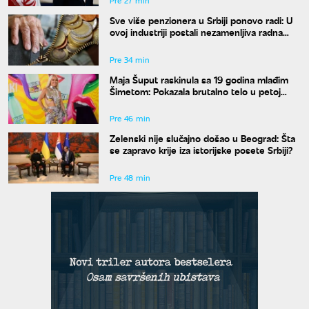
Pre 27 min
Sve više penzionera u Srbiji ponovo radi: U
ovoj industriji postali nezamenljiva radna
snaga
Pre 34 min
Maja Šuput raskinula sa 19 godina mlađim
Šimetom: Pokazala brutalno telo u petoj
deceniji
Pre 46 min
Zelenski nije slučajno došao u Beograd: Šta
se zapravo krije iza istorijske posete Srbiji?
Pre 48 min