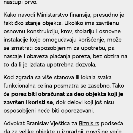
nastupi prvo.
Kako navodi Ministarstvo finansija, presudno je
faktičko stanje objekta. Ukoliko ima završenu
osnovnu konstrukciju, krov, stolariju i osnovne
instalacije koje omogućavaju korišćenje, može
se smatrati osposobljenim za upotrebu, pa
nastaje i obaveza plaćanja poreza, bez obzira na
to da li je izdata upotrebna dozvola.
Kod zgrada sa više stanova ili lokala svaka
funkcionalna celina posmatra se zasebno. Tako
će
porez biti obračunat za deo objekta koji je
završen i koristi se
, dok delovi koji još nisu
osposobljeni neće biti oporezovani.
Advokat Branislav Vještica za
Biznis.rs
podseća
da za velike objekte u izgradnji, površine veće