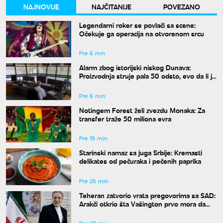
NAJNOVIJE
NAJČITANIJE
POVEZANO
Legendarni roker se povlači sa scene:
Očekuje ga operacija na otvorenom srcu
Pre 6 min
Alarm zbog istorijski niskog Dunava:
Proizvodnja struje pala 50 odsto, evo da li je
snabdevanje ugroženo
Pre 6 min
Notingem Forest želi zvezdu Monaka: Za
transfer traže 50 miliona evra
Pre 19 min
Starinski namaz sa juga Srbije: Kremasti
delikates od pečuraka i pečenih paprika
Pre 26 min
Teheran zatvorio vrata pregovorima sa SAD:
Arakči otkrio šta Vašington prvo mora da
uradi