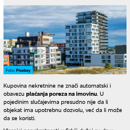
Pixabay
Foto:
Kupovina nekretnine ne znači automatski i
obavezu
plaćanja poreza na imovinu
. U
pojedinim slučajevima presudno nije da li
objekat ima upotrebnu dozvolu, već da li može
da se koristi.