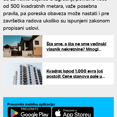
od 500 kvadratnih metara, važe posebna
pravila, pa poreska obaveza može nastati i pre
završetka radova ukoliko su ispunjeni zakonom
propisani uslovi.
Šta sme, a šta ne sme većinski
vlasnik nekretnine? Mnogi
pogrešno tumače svoja prava
Kvadrat ispod 1.000 evra još
postoji: Cene stanova pale u
nekoliko gradova Srbije
Preuzmite mobilnu aplikaciju: