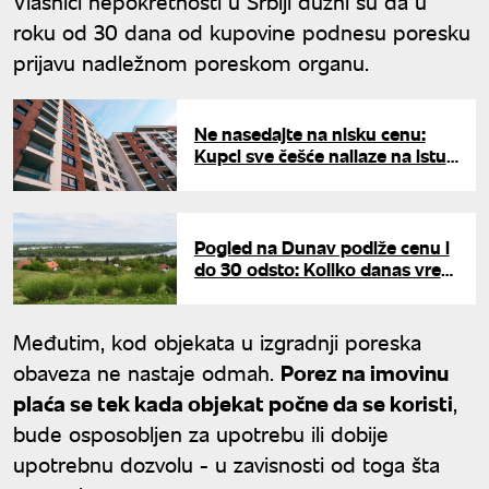
Vlasnici nepokretnosti u Srbiji dužni su da u
roku od 30 dana od kupovine podnesu poresku
prijavu nadležnom poreskom organu.
Ne nasedajte na nisku cenu:
Kupci sve češće nailaze na istu
zamku u oglasima za stanove,
može skupo da košta
Pogled na Dunav podiže cenu i
do 30 odsto: Koliko danas vredi
kvadrat u Grockoj?
Međutim, kod objekata u izgradnji poreska
obaveza ne nastaje odmah.
Porez na imovinu
plaća se tek kada objekat počne da se koristi
,
bude osposobljen za upotrebu ili dobije
upotrebnu dozvolu - u zavisnosti od toga šta