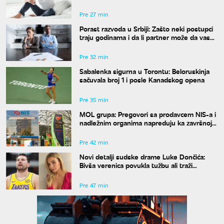
znakova pre nego što osetite žeđ
Pre 27 min
Porast razvoda u Srbiji: Zašto neki postupci
traju godinama i da li partner može da vas
"zadrži" u braku?
Pre 32 min
Sabalenka sigurna u Torontu: Beloruskinja
sačuvala broj 1 i posle Kanadskog opena
Pre 35 min
MOL grupa: Pregovori sa prodavcem NIS-a i
nadležnim organima napreduju ka završnoj
fazi
Pre 42 min
Novi detalji sudske drame Luke Dončića:
Bivša verenica povukla tužbu ali traži
bogatstvo na sudu u Sloveniji
Pre 47 min