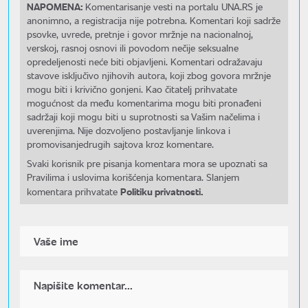
NAPOMENA:
Komentarisanje vesti na portalu UNA.RS je
anonimno, a registracija nije potrebna. Komentari koji sadrže
psovke, uvrede, pretnje i govor mržnje na nacionalnoj,
verskoj, rasnoj osnovi ili povodom nečije seksualne
opredeljenosti neće biti objavljeni. Komentari odražavaju
stavove isključivo njihovih autora, koji zbog govora mržnje
mogu biti i krivično gonjeni. Kao čitatelj prihvatate
mogućnost da među komentarima mogu biti pronađeni
sadržaji koji mogu biti u suprotnosti sa Vašim načelima i
uverenjima. Nije dozvoljeno postavljanje linkova i
promovisanjedrugih sajtova kroz komentare.
Svaki korisnik pre pisanja komentara mora se upoznati sa
Pravilima i uslovima korišćenja komentara. Slanjem
Politiku privatnosti.
komentara prihvatate