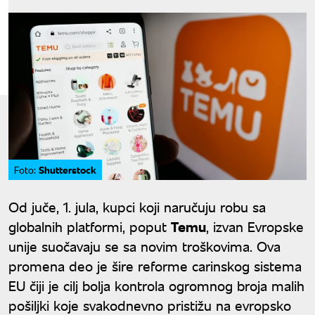
Shutterstock
Foto:
Od juče, 1. jula, kupci koji naručuju robu sa
globalnih platformi, poput
Temu
, izvan Evropske
unije suočavaju se sa novim troškovima. Ova
promena deo je šire reforme carinskog sistema
EU čiji je cilj bolja kontrola ogromnog broja malih
pošiljki koje svakodnevno pristižu na evropsko