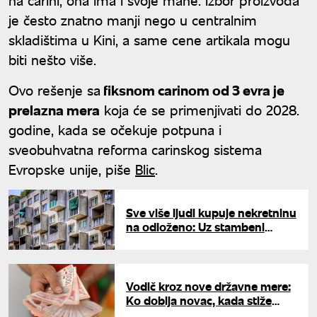
je često znatno manji nego u centralnim
skladištima u Kini, a same cene artikala mogu
biti nešto više.
Ovo rešenje sa
fiksnom carinom od 3 evra je
prelazna mera
koja će se primenjivati do 2028.
godine, kada se očekuje potpuna i
sveobuhvatna reforma carinskog sistema
Evropske unije, piše
Blic
.
Sve više ljudi kupuje nekretninu
na odloženo: Uz stambeni
kredit popularna je i
starogradnja
Vodič kroz nove državne mere:
Ko dobija novac, kada stiže
uplata i koje lekove plaćamo