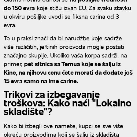
do 150 evra
koje stižu izvan EU. Za svaku stavku
u okviru pošiljke uvodi se fiksna carina od 3
evra.
To u praksi znači da bi narudžbe koje sadrže
više različitih, jeftinih proizvoda mogle postati
značajno skuplje. Ukoliko vaša korpa sadrži, na
primer,
pet sitnica sa Temua koje se šalju iz
Kine, na njihovu cenu ćete morati da dodate još
15 evra samo na ime carine.
Trikovi za izbegavanje
troškova: Kako naći "Lokalno
skladište"?
Kako bi izbegli ove namete, kupci se sve više
okreću proizvodima koji se šalju iz skladišta