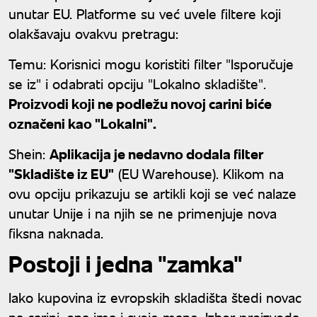
unutar EU. Platforme su već uvele filtere koji
olakšavaju ovakvu pretragu:
Temu: Korisnici mogu koristiti filter "Isporučuje
se iz" i odabrati opciju "Lokalno skladište".
Proizvodi koji ne podležu novoj carini biće
označeni kao "Lokalni".
Shein:
Aplikacija je nedavno dodala filter
"Skladište iz EU"
(EU Warehouse). Klikom na
ovu opciju prikazuju se artikli koji se već nalaze
unutar Unije i na njih se ne primenjuje nova
fiksna naknada.
Postoji i jedna "zamka"
Iako kupovina iz evropskih skladišta štedi novac
na carini, ona ima i svoje mane. Izbor proizvoda