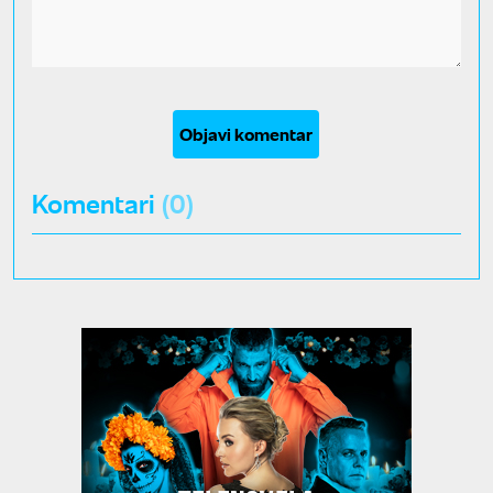
Objavi komentar
Komentari
(0)