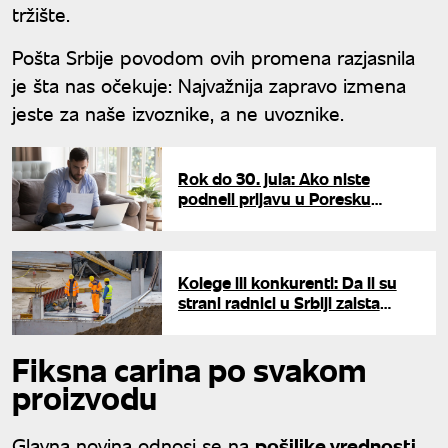
tržište.
Pošta Srbije povodom ovih promena razjasnila
je šta nas očekuje: Najvažnija zapravo izmena
jeste za naše izvoznike, a ne uvoznike.
Rok do 30. jula: Ako niste
podneli prijavu u Poresku
upravu imate još koju nedelju
Kolege ili konkurenti: Da li su
strani radnici u Srbiji zaista
jeftiniji od domaćih?
Fiksna carina po svakom
proizvodu
Glavna novina odnosi se na
pošiljke vrednosti