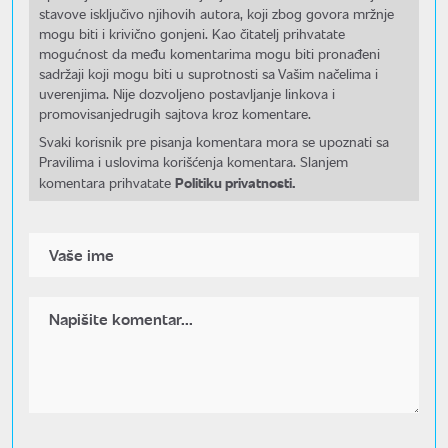
stavove isključivo njihovih autora, koji zbog govora mržnje
mogu biti i krivično gonjeni. Kao čitatelj prihvatate
mogućnost da među komentarima mogu biti pronađeni
sadržaji koji mogu biti u suprotnosti sa Vašim načelima i
uverenjima. Nije dozvoljeno postavljanje linkova i
promovisanjedrugih sajtova kroz komentare.
Svaki korisnik pre pisanja komentara mora se upoznati sa
Pravilima i uslovima korišćenja komentara. Slanjem
Politiku privatnosti.
komentara prihvatate