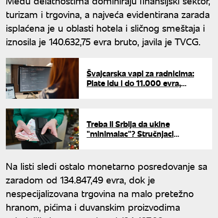
Među delatnostima dominiraju finansijski sektor,
turizam i trgovina, a najveća evidentirana zarada
isplaćena je u oblasti hotela i sličnog smeštaja i
iznosila je 140.632,75 evra bruto, javila je TVCG.
Švajcarska vapi za radnicima:
Plate idu i do 11.000 evra,
otvoreno čak 20.000 radnih
mesta
Treba li Srbija da ukine
"minimalac"? Stručnjaci
upozoravaju na opasan
scenario i sivu ekonomiju
Na listi sledi ostalo monetarno posredovanje sa
zaradom od 134.847,49 evra, dok je
nespecijalizovana trgovina na malo pretežno
hranom, pićima i duvanskim proizvodima