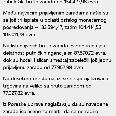
zabeležila bruto zaradu od 134.427,98 evra.
Među najvećim prijavljenim zaradama našle su
se još tri isplate u oblasti ostalog monetarnog
posredovanja – 133.594,47, zatim 104.414,55 i
103.011,78 evra.
Na listi najvećih bruto zarada evidentirana je i
delatnost putničkih agencija sa 87.570,72 evra,
dok su hoteli i sličan smeštaj zabeležili još jednu
prijavljenu zaradu od 77.952,98 evra.
Na desetom mestu nalazi se nespecijalizovana
trgovina na veliko sa bruto zaradom od
77.027,82 evra.
Iz Poreske uprave naglašavaju da su navedene
zarade isplaćene za mart i da se ne radi o