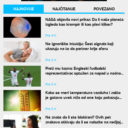
NAJNOVIJE
NAJČITANIJE
POVEZANO
NASA objavila novi prikaz: Da li naša planeta
izgleda kao krompir ili kao plavi kliker?
Pre 4 h
Ne ignorišite intuiciju: Šest signala koji
ukazuju na to da partner krije aferu
Pre 5 h
Preti mu kazna: Engleski fudbalski
reprezentativac optužen za napad u noćnom
klubu
Pre 5 h
Kako se meri temperatura vazduha i zašto
je gotovo uvek niža od one koju pokazuju
naši termometri
Pre 5 h
Ne znate da li ste blokirani? Ovih pet
znakova otkivaju da li se nalazite na nečijoj
"crnoj listi"