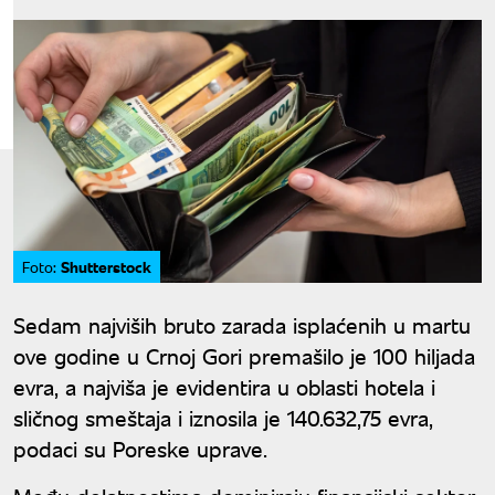
Shutterstock
Foto:
Sedam najviših bruto zarada isplaćenih u martu
ove godine u Crnoj Gori premašilo je 100 hiljada
evra, a najviša je evidentira u oblasti hotela i
sličnog smeštaja i iznosila je 140.632,75 evra,
podaci su Poreske uprave.