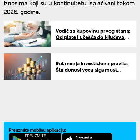
iznosima koji su u kontinuitetu isplaćivani tokom
2026. godine.
Vodič za kupovinu prvog stana:
Od plate i učešća do ključeva u
ruke – korak po korak
Rat menja investiciona pravila:
Šta donosi veću sigurnost
investitorima - zlato ili nafta?
Preuzmite mobilnu aplikaciju: