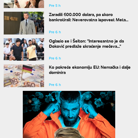
Pre 5 h
Zaradili 600.000 dolara, pa skoro
bankrotirali: Neverovatna ispovest Meta
Dejmona o paklu kroz koji je prošao
Pre 6 h
Oglasio se i Šelton: "Interesantno je da
Đoković predlaže skraćenje mečeva..."
Pre 6 h
Ko pokreće ekonomiju EU: Nemačka i dalje
dominira
Pre 6 h